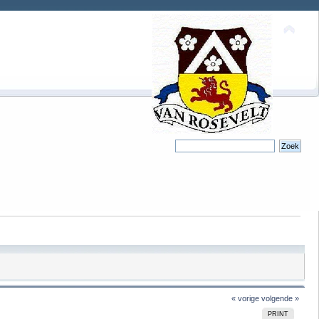
« vorige
volgende »
PRINT