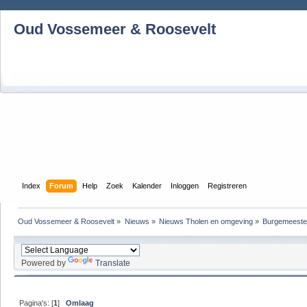
Oud Vossemeer & Roosevelt
Index
Forum
Help
Zoek
Kalender
Inloggen
Registreren
Oud Vossemeer & Roosevelt
»
Nieuws
»
Nieuws Tholen en omgeving
»
Burgemeester
Powered by
Translate
Pagina's: [
1
]
Omlaag