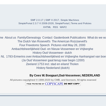
SMF 2.0.17
|
SMF © 2017
,
Simple Machines
SimplePortal 2.3.7 © 2008-2026, SimplePortal
|
Terms and Policies
XHTML
RSS
WAP2
me
About us
Family/Genealogy
Contact
Gastenboek
Publications
What do we w
The Dutch Van Rosevelt's
The American Ro(o)sevelt's
Four Freedoms Speech
Pictures visit May 26, 2000
Ambachtsheerlijkheid Oud- en Nieuw-Vossemeer en Vrijberghe
History Oud-Vossemeer- dutch
 NL
1783-Ermerins over Ambachtsheerlijkheid en Vrijberghe
Aanhangsel van boe
(Ja Oud Vossemeer gaat terug naar begin 1200!)
Zeeland 1753 incl. stad en eiland Tholen
History Nederland (dutch)
By Cees W. Boogaart,Oud-Vossemeer, NEDERLAND
All pictures copyrighted © 1996-2020 by CWB, and licensors. All rights reserved