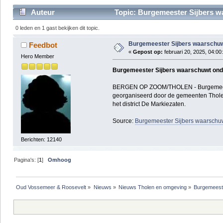
Auteur
Topic: Burgemeester Sijbers wa
0 leden en 1 gast bekijken dit topic.
Burgemeester Sijbers waarschuwt
Feedbot
«
Gepost op:
februari 20, 2025, 04:00
Hero Member
Burgemeester Sijbers waarschuwt onde
BERGEN OP ZOOM/THOLEN - Burgemeester M
georganiseerd door de gemeenten Thole
het district De Markiezaten.
Source:
Burgemeester Sijbers waarschuw
Berichten: 12140
Pagina's: [
1
]
Omhoog
Oud Vossemeer & Roosevelt
»
Nieuws
»
Nieuws Tholen en omgeving
»
Burgemeeste