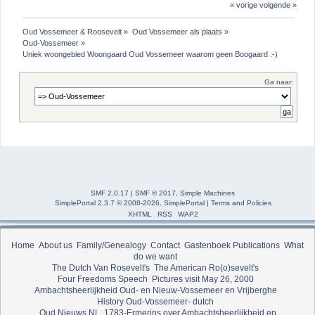
« vorige
volgende »
Oud Vossemeer & Roosevelt
»
Oud Vossemeer als plaats
»
Oud-Vossemeer
»
Uniek woongebied Woongaard Oud Vossemeer waarom geen Boogaard :-)
Ga naar:
SMF 2.0.17
|
SMF © 2017
,
Simple Machines
SimplePortal 2.3.7 © 2008-2026, SimplePortal
|
Terms and Policies
XHTML
RSS
WAP2
Home
About us
Family/Genealogy
Contact
Gastenboek
Publications
What
do we want
The Dutch Van Rosevelt's
The American Ro(o)sevelt's
Four Freedoms Speech
Pictures visit May 26, 2000
Ambachtsheerlijkheid Oud- en Nieuw-Vossemeer en Vrijberghe
History Oud-Vossemeer- dutch
Oud Nieuws NL
1783-Ermerins over Ambachtsheerlijkheid en