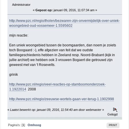
Administrator
«
Gepost op:
januari 09, 2016, 11:07:34 am »
http://www.pzc.nl/regio/tholen/bezwaren-zijn-onvermijdelijk-over-uniek-
woongebied-oud-vossemeer-1.5595602
mijn reactie:
Een uniek woongebied tussen de boomgaarden, dan noem je zoiets
toch Boogaard :-), effe afgezien van feit dat we oudste
familiegeschiedenis hebben in Zeeland resp. Noord-Brabant (kijk in
jullie archief) we hebben ook 3 vrouwen Bogaert die getrouwd zijn
geweest met van 't Rosevelts.
grinik
http://www.pzc.nl/regio/veel-reacties-op-stamboomonderzoek-
1.1922014
2008
http://www.pzc.nl/regio/zeeuwse-wortels-gaan-ver-terug-1.1902998
«
Laatst bewerkt op: januari 09, 2016, 11:54:40 am door webmaster
»
Gelogd
Pagina's: [
1
]
Omhoog
PRINT