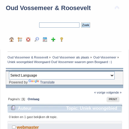
Oud Vossemeer & Roosevelt
Oud Vossemeer & Roosevelt
»
Oud Vossemeer als plaats
»
Oud-Vossemeer
»
Uniek woongebied Woongaard Oud Vossemeer waarom geen Boogaard :-)
Powered by
Translate
« vorige
volgende »
Pagina's: [
1
]
Omlaag
PRINT
Auteur
Topic: Uniek woongebied
Woongaard Oud Vossemeer waarom geen Boogaard
0 leden en 1 gast bekijken dit topic.
:-) (gelezen 3639 keer)
webmaster