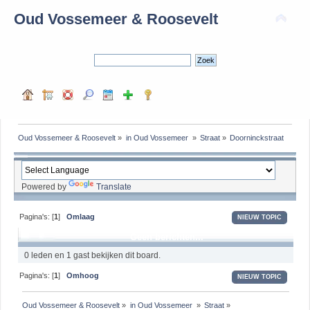
Oud Vossemeer & Roosevelt
Oud Vossemeer & Roosevelt
»
in Oud Vossemeer 
»
Straat
»
Doorninckstraat
Powered by
Translate
Pagina's: [
1
]
Omlaag
NIEUW TOPIC
Geen berichten...
0 leden en 1 gast bekijken dit board.
Pagina's: [
1
]
Omhoog
NIEUW TOPIC
Oud Vossemeer & Roosevelt
»
in Oud Vossemeer 
»
Straat
»