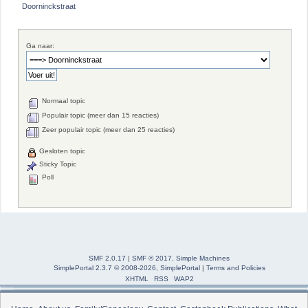
Doorninckstraat
Ga naar:
Normaal topic
Populair topic (meer dan 15 reacties)
Zeer populair topic (meer dan 25 reacties)
Gesloten topic
Sticky Topic
Poll
SMF 2.0.17
|
SMF © 2017
,
Simple Machines
SimplePortal 2.3.7 © 2008-2026, SimplePortal
|
Terms and Policies
XHTML
RSS
WAP2