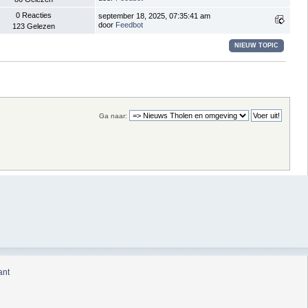
0 Reacties
september 18, 2025, 07:35:41 am
door
Feedbot
123 Gelezen
NIEUW TOPIC
Ga naar:
ant