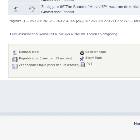
Zestig jaar â€˜The Sound of Musicâ€™: waarom deze klas
Gestart door
Feedbot
Pagina's:
1
...
259
260
261
262
263
264
265
[
266
]
267
268
269
270
271
272
273
...
689
Oud Vossemeer & Roosevelt
»
Nieuws
»
Nieuws Tholen en omgeving
Normaal topic
Gesloten topic
Sticky Topic
Populair topic (meer dan 15 reacties)
Poll
Zeer populair topic (meer dan 25 reacties)
Ho