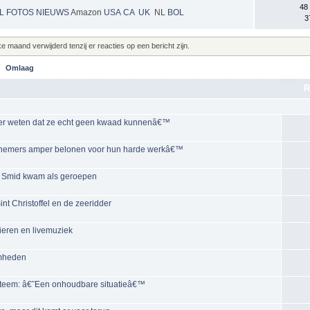
48
NL
FOTOS
NIEUWS
Amazon
USA
CA
UK
NL
BOL
3
maand verwijderd tenzij er reacties op een bericht zijn.
Omlaag
R
eker weten dat ze echt geen kwaad kunnenâ€™
werknemers amper belonen voor hun harde werkâ€™
de Smid kwam als geroepen
nt Christoffel en de zeeridder
bieren en livemuziek
amheden
steem: â€˜Een onhoudbare situatieâ€™