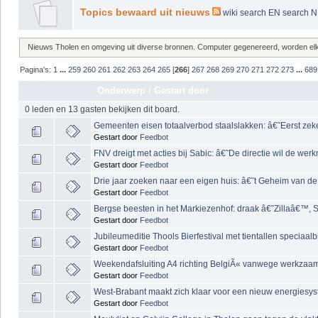
Topics bewaard uit nieuws
wiki
search EN
search 
Nieuws Tholen en omgeving uit diverse bronnen. Computer gegenereerd, worden elke 
Pagina's:
1
...
259
260
261
262
263
264
265
[
266
]
267
268
269
270
271
272
273
...
689
Onderwerp
/
Gestart door
0 leden en 13 gasten bekijken dit board.
Gemeenten eisen totaalverbod staalslakken: â€˜Eerst z
Gestart door
Feedbot
FNV dreigt met acties bij Sabic: â€˜De directie wil de 
Gestart door
Feedbot
Drie jaar zoeken naar een eigen huis: â€˜t Geheim van 
Gestart door
Feedbot
Bergse beesten in het Markiezenhof: draak â€˜Zillaâ€™, Si
Gestart door
Feedbot
Jubileumeditie Thools Bierfestival met tientallen speciaal
Gestart door
Feedbot
Weekendafsluiting A4 richting BelgiÃ« vanwege werkza
Gestart door
Feedbot
West-Brabant maakt zich klaar voor een nieuw energiesy
Gestart door
Feedbot