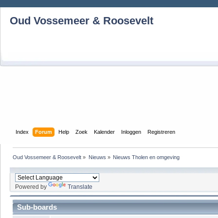
Oud Vossemeer & Roosevelt
Index
Forum
Help
Zoek
Kalender
Inloggen
Registreren
Oud Vossemeer & Roosevelt
»
Nieuws
»
Nieuws Tholen en omgeving
Powered by
Translate
Sub-boards