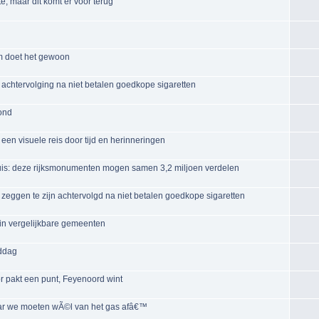
e, maar dit komt er voor terug
m doet het gewoon
achtervolging na niet betalen goedkope sigaretten
ond
een visuele reis door tijd en herinneringen
huis: deze rijksmonumenten mogen samen 3,2 miljoen verdelen
zeggen te zijn achtervolgd na niet betalen goedkope sigaretten
in vergelijkbare gemeenten
iddag
pakt een punt, Feyenoord wint
ar we moeten wÃ©l van het gas afâ€™