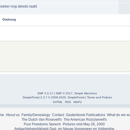
sieker nog steeds raakt
Omhoog
SMF 2.0.17
|
SMF © 2017
,
Simple Machines
SimplePortal 2.3.7 © 2008-2026, SimplePortal
|
Terms and Policies
XHTML
RSS
WAP2
me
About us
Family/Genealogy
Contact
Gastenboek
Publications
What do we w
The Dutch Van Rosevelt's
The American Ro(o)sevelt's
Four Freedoms Speech
Pictures visit May 26, 2000
Ambachtsheerlijkheid Oud- en Nieuw-Vossemeer en Vrijberghe