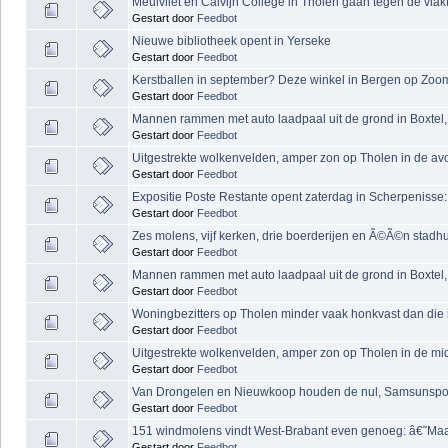
Meulvliet en Calvijn College in Tholen gaan tegen de vlakt
Gestart door
Feedbot
Nieuwe bibliotheek opent in Yerseke
Gestart door
Feedbot
Kerstballen in september? Deze winkel in Bergen op Zoo
Gestart door
Feedbot
Mannen rammen met auto laadpaal uit de grond in Boxtel, 
Gestart door
Feedbot
Uitgestrekte wolkenvelden, amper zon op Tholen in de av
Gestart door
Feedbot
Expositie Poste Restante opent zaterdag in Scherpenisse: 
Gestart door
Feedbot
Zes molens, vijf kerken, drie boerderijen en Ã©Ã©n stad
Gestart door
Feedbot
Mannen rammen met auto laadpaal uit de grond in Boxtel, 
Gestart door
Feedbot
Woningbezitters op Tholen minder vaak honkvast dan die 
Gestart door
Feedbot
Uitgestrekte wolkenvelden, amper zon op Tholen in de m
Gestart door
Feedbot
Van Drongelen en Nieuwkoop houden de nul, Samsunspor 
Gestart door
Feedbot
151 windmolens vindt West-Brabant even genoeg: â€˜Ma
Gestart door
Feedbot