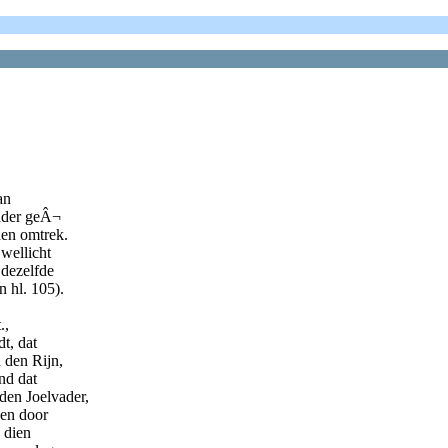
an
inder geÂ¬
den omtrek.
wellicht
 dezelfde
 hl. 105).
.,
t, dat
 den Rijn,
nd dat
den Joelvader,
nen door
 dien