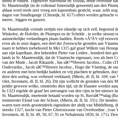
dienst te vinden. Tegenover Stavenisse en Voxdal, beide overoude na
St. Maartensdijk (in de volkstaal Smeersdijk genoemd) aan den Pluim
aldaar werd reeds zeer vroeg een kapoenhuis gesticht, waar, zelfs nog
dagen van Smallegange {Chronijk, bl. 617) offers werden gebracht 
meren , biggen en ganzen.
St. Maartensdijk vormde eertijds een eilandje op zich zelf, begrensd d
Winkelee, de Holvliet, de Pluimpot en de Schelde , in welke stroom r
aanmerkelijke verlandingen plaats hadden. Reeds vÃ³Ã³r vijf eeuwen
even als in onze dagen, een deel der Zeeuwsche gronden aan Vlaam
naars te hebben toebehoord In Mei 1315 gaf graaf Willem van Hene
aan zijn kapellaan, den bekenden Pieter van Leiden , honderd tien ge
lands in St. Maartensdijk, dat de Vlaamsche eigenaars, zoo als heer C
van der Mude , Jacob Rikaards , Jan sâ€™Heeren Jacobsz., Colin sTI
Oudevardsz., Jacob sâ€™Heeren Jacobsz., Hugo die Vlaming, de ou
en anderen met hem bedijkt hadden en vrij plachten te gebruiken, doc
door den oorlog, was verbeurd verklaard, (Mieris, dl. II, bl. 169; van
vliet, Inventaris, dl. II, bl. 26). Dit zijn wellicht de gronden van den 
polder geweest welke, omstreeks dien tijd, uit de Haastee werden a
In 1323 regelde de graaf het ontvangen van den cijns in het nieuwe l
St. Maartensdijk, moetende betaald worden op St. Bavoâ€™sdag (Bam
rentmeester Eloud van der Schore, (Mieris, dl. II, bl. 331). De tienden
waren toen reeds grootendeels eigendom der abdij van Middelburg, 
streeks 1327, kocht van Pieter Gheronxsone van Overbordine , (van Vi
Inventaris, dl. II, bl. 49, 50, 67, 91 en Nehalennia 1850, bl. 171). Dez