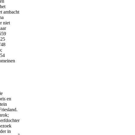
 en
het
et ambacht
na
r niet
aar
1559
625
748
o;
754
domeinen
de
ris en
tein
Friesland.
nrok;
 erfdochter
bezoek
der in