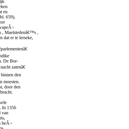
ijk
reken
ht en
bl. 659),
eer
e wapeÂ¬
 , Maelstedenâ€™s ,
at er te lerseke,
žparlementenâ€
ndike
n. De Bor-
nacht zatenâ€
, binnen den
en moesten.
t, door den
bracht.
kele
. In 1356
d van
is,
en beÂ¬
is ,