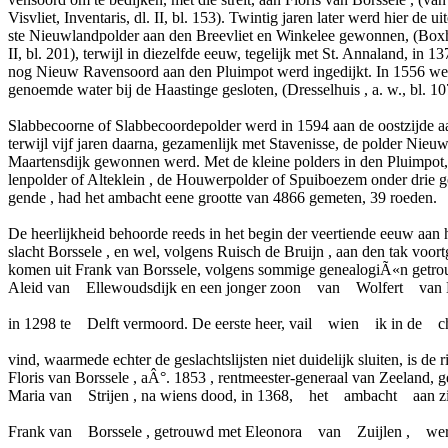
Visvliet, Inventaris, dl. II, bl. 153). Twintig jaren later werd hier de u
ste Nieuwlandpolder aan den Breevliet en Winkelee gewonnen, (Boxh
II, bl. 201), terwijl in diezelfde eeuw, tegelijk met St. Annaland, in 13
nog Nieuw Ravensoord aan den Pluimpot werd ingedijkt. In 1556 we
genoemde water bij de Haastinge gesloten, (Dresselhuis , a. w., bl. 1
Slabbecoorne of Slabbecoordepolder werd in 1594 aan de oostzijde aa
terwijl vijf jaren daarna, gezamenlijk met Stavenisse, de polder Nieuw
Maartensdijk gewonnen werd. Met de kleine polders in den Pluimpo
lenpolder of Alteklein , de Houwerpolder of Spuiboezem onder drie 
gende , had het ambacht eene grootte van 4866 gemeten, 39 roeden.
De heerlijkheid behoorde reeds in het begin der veertiende eeuw aan
slacht Borssele , en wel, volgens Ruisch de Bruijn , aan den tak voo
komen uit Frank van Borssele, volgens sommige genealogiÃ«n getr
Aleid van Ellewoudsdijk en een jonger zoon van Wolfert van B
in 1298 te Delft vermoord. De eerste heer, vail wien ik in de ch
vind, waarmede echter de geslachtslijsten niet duidelijk sluiten, is de r
Floris van Borssele , aÂ°. 1853 , rentmeester-generaal van Zeeland, 
Maria van Strijen , na wiens dood, in 1368, het ambacht aan zi
Frank van Borssele , getrouwd met Eleonora van Zuijlen , wer