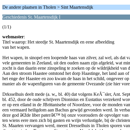
De andere plaatsen in Tholen > Sint Maartensdijk
Geschiedenis St. Maartensdijk I
(1/1)
webmaster
:
Titel waarop: Het steedje St. Maartensdijk en eene afbeelding
van het wapen.
Het wapen, in sinopel een loopende haas van zilver, zal wel, als dat v
vele gemeenten in Zeeland, uit den ouden naam zijn afgeleid, wat m
zocht is dan daarin eene zinspeling te zoeken op de wildrijkheid van 
Aan den stroom Haastee ontstond het dorp Haastinge, het land aan of 
het enge der Haastee en zoo kwam de haas in het schild, ongeveer op
manier als de wapenfiguren van de gemeente Ovezande (zie hier voren
Drksselhuis deelt mede (a. w,, bl. 40) dat volgens KeÃ¯sler, Ant. Sept
bl. 452, door de oude schrijvers Dionisius en Eustatius verzekerd word
er op een eiland in de JBrittanisehe of Noordzee, voor de monden van
een vermaard heiligdom aan Bachus gewijd gevonden werd. In verba
deze god â€žde liber pater/â€™ bij onze voorouders de opvolger van 
ten wiens eere men zich bij gasten en wrijn verlustigde, bij de christe
St. Maarten vervangen werd, meent Dresselhuis in Tholen sporen van