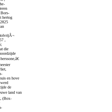
Ghe-
deren
 Bors-
t hertog
t 2825
van
tolvrijÂ¬
57 ,
5;
at die
noordzijde
Gherssone,â€
meester
liet,
n-
huis en hove
, werd
ijde de
ieuwe land van
t, (Box-
a-