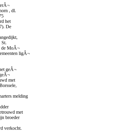
iterÂ¬
orn , dl.
75
rd het
07). De
ngedijkt,
 St.
t, de MoÂ¬
gemeenten ligÂ¬
 het geÂ¬
rtgeÂ¬
ouwd met
orssele,
arters melding
idder
getrouwd met
jn broeder
d verkocht.