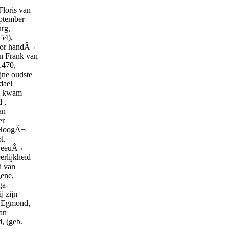
Floris van
eptember
urg,
154),
voor handÂ¬
on Frank van
1470,
jne oudste
dael
jk kwam
 ,
an
er
, HoogÂ¬
l.
 LeeuÂ¬
erlijkheid
d van
gene,
ga-
j zijn
n Egmond,
van
, (geb.