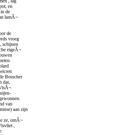
men , lag
pot, en
 in de
van lamÂ¬
oor de
eeds vroeg
, schijnen
sche eigeÂ¬
gouwen
meten
olard
eicren
de Bosscher
h dat,
 VisÂ¬
Muijen-
angewonnen.
and van
isse) aan zijn
die ze, omÂ¬
svliet ,
e