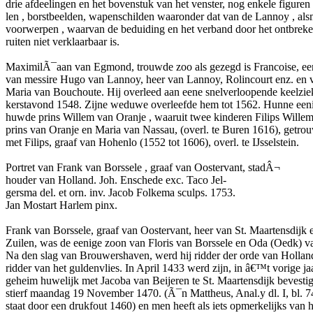
drie afdeelingen en het bovenstuk van het venster, nog enkele figur
len , borstbeelden, wapenschilden waaronder dat van de Lannoy , al
voorwerpen , waarvan de beduiding en het verband door het ontbreke
ruiten niet verklaarbaar is.
MaximilÃ¯aan van Egmond, trouwde zoo als gezegd is Francoise, ee
van messire Hugo van Lannoy, heer van Lannoy, Rolincourt enz. en
Maria van Bouchoute. Hij overleed aan eene snelverloopende keelzie
kerstavond 1548. Zijne weduwe overleefde hem tot 1562. Hunne een
huwde prins Willem van Oranje , waaruit twee kinderen Filips Willem
prins van Oranje en Maria van Nassau, (overl. te Buren 1616), getro
met Filips, graaf van Hohenlo (1552 tot 1606), overl. te IJsselstein.
Portret van Frank van Borssele , graaf van Oostervant, stadÂ¬
houder van Holland. Joh. Enschede exc. Taco Jel-
gersma del. et orn. inv. Jacob Folkema sculps. 1753.
Jan Mostart Harlem pinx.
Frank van Borssele, graaf van Oostervant, heer van St. Maartensdijk 
Zuilen, was de eenige zoon van Floris van Borssele en Oda (Oedk) v
Na den slag van Brouwershaven, werd hij ridder der orde van Hollan
ridder van het guldenvlies. In April 1433 werd zijn, in â€™t vorige ja
geheim huwelijk met Jacoba van Beijeren te St. Maartensdijk bevestig
stierf maandag 19 November 1470. (Ã¯n Mattheus, Anal.y dl. I, bl. 7
staat door een drukfout 1460) en men heeft als iets opmerkelijks van 