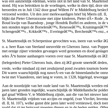
was een aanzienlijk edelman, wiens slot in het land van St. Maartensd
stond. Hij was betrokken iu de woelingen, welke in dien tijd, deze st
beroerden en in Juli 1342 door graaf Willem IV te Middelburg beslec
verzoend werden. Uit den zeer merkwaardigen brief bij Mieris (dl. II, 
blijkt dat Pieter Gheronxsone met zijne kinderen, Pieter dÃ« Rode , h
Boud kwijn van Baarsdorp , jonge Hendrik Buffel en anderen, in d
nen stonden tegen de Borselenâ€™s, Renesseâ€™s, Kruiningenâ€™s
Schengenâ€™s , Krkkeâ€™s , Everingeâ€™s, Berchemâ€™s enz., en d
St. Maartensdijk en Scherpenisse gevochten was, ineen van welke â€
o. a. heer Raas van Steeland sneuvelde en Gheronx Jansz. van Poppe
met eenige zijner vrienden gevangen werd genomen en dood geslage
seles Ãªn hunne aanhangers voeren over naar St. Maartensdijk en â€ž 
(belegerden) Pieter Gheronx huis, dien zij â€ž groote smerteâ€ deden
vrede, welke misdaad zij met zesduizend pond zwarten tournois boet
Dit waren waarschijnlijk nog naweÃ«en van de binnenlandsche onrus
twist met Vlaanderen, niet lang te voren, in 1328, bijgelegd, teweegge
Aan de noordzijde van het oude land van St. Maartensdijk werden en
jaren later gronden ingedijkt, waarschijnlijk de Middellandsche polder
gaf graaf Willem V, te Middelburg zijnde, aan die van het nieuwe lan
St. Maartensdijk vrijdom van accijns en ongeld, (van Visvliet, Inventar
dl. II, bl. 107), welke gunst drie jaren later werd vernieuwd, doch to
paald dat zij ter heirvaart moesten dienen en in de beden gelden, (Mier