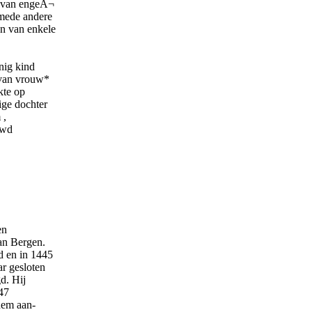
en van engeÂ¬
smede andere
n van enkele
nig kind
 van vrouw*
kte op
ige dochter
 ,
uwd
en
an Bergen.
d en in 1445
ar gesloten
d. Hij
47
hem aan-