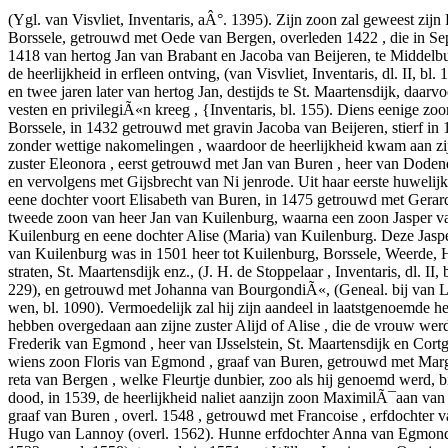
(Ygl. van Visvliet, Inventaris, aÂ°. 1395). Zijn zoon zal geweest zijn 
Borssele, getrouwd met Oede van Bergen, overleden 1422 , die in S
1418 van hertog Jan van Brabant en Jacoba van Beijeren, te Middelb
de heerlijkheid in erfleen ontving, (van Visvliet, Inventaris, dl. II, bl. 
en twee jaren later van hertog Jan, destijds te St. Maartensdijk, daar
vesten en privilegiÃ«n kreeg , {Inventaris, bl. 155). Diens eenige zo
Borssele, in 1432 getrouwd met gravin Jacoba van Beijeren, stierf in 
zonder wettige nakomelingen , waardoor de heerlijkheid kwam aan zi
zuster Eleonora , eerst getrouwd met Jan van Buren , heer van Doden
en vervolgens met Gijsbrecht van Ni jenrode. Uit haar eerste huweli
eene dochter voort Elisabeth van Buren, in 1475 getrouwd met Gerard
tweede zoon van heer Jan van Kuilenburg, waarna een zoon Jasper v
Kuilenburg en eene dochter Alise (Maria) van Kuilenburg. Deze Jasp
van Kuilenburg was in 1501 heer tot Kuilenburg, Borssele, Weerde
straten, St. Maartensdijk enz., (J. H. de Stoppelaar , Inventaris, dl. II, b
229), en getrouwd met Johanna van BourgondiÃ«, (Geneal. bij van
wen, bl. 1090). Vermoedelijk zal hij zijn aandeel in laatstgenoemde he
hebben overgedaan aan zijne zuster Alijd of Alise , die de vrouw wer
Frederik van Egmond , heer van IJsselstein, St. Maartensdijk en Cort
wiens zoon Floris van Egmond , graaf van Buren, getrouwd met Mar
reta van Bergen , welke Fleurtje dunbier, zoo als hij genoemd werd, bi
dood, in 1539, de heerlijkheid naliet aanzijn zoon MaximilÃ¯aan va
graaf van Buren , overl. 1548 , getrouwd met Francoise , erfdochter 
Hugo van Lannoy (overl. 1562). Hunne erfdochter Anna van Egmond