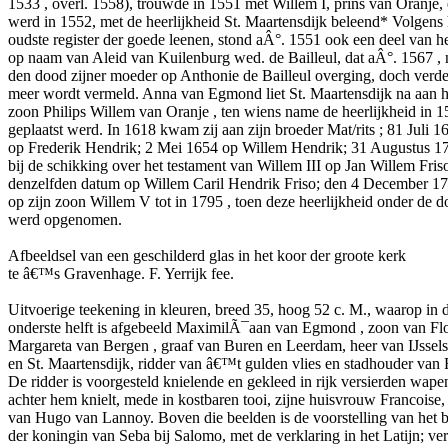
1533 , overl. 1558), trouwde in 1551 met Willem I, prins van Oranje,
werd in 1552, met de heerlijkheid St. Maartensdijk beleend* Volgens 
oudste register der goede leenen, stond aÂ°. 1551 ook een deel van h
op naam van Aleid van Kuilenburg wed. de Bailleul, dat aÂ°. 1567 , 
den dood zijner moeder op Anthonie de Bailleul overging, doch verde
meer wordt vermeld. Anna van Egmond liet St. Maartensdijk na aan h
zoon Philips Willem van Oranje , ten wiens name de heerlijkheid in 
geplaatst werd. In 1618 kwam zij aan zijn broeder Mat/rits ; 81 Juli 1
op Frederik Hendrik; 2 Mei 1654 op Willem Hendrik; 31 Augustus 1
bij de schikking over het testament van Willem III op Jan Willem Fris
denzelfden datum op Willem Caril Hendrik Friso; den 4 December 1
op zijn zoon Willem V tot in 1795 , toen deze heerlijkheid onder de 
werd opgenomen.
Afbeeldsel van een geschilderd glas in het koor der groote kerk
te â€™s Gravenhage. F. Yerrijk fee.
Uitvoerige teekening in kleuren, breed 35, hoog 52 c. M., waarop in 
onderste helft is afgebeeld MaximilÃ¯aan van Egmond , zoon van Flo
Margareta van Bergen , graaf van Buren en Leerdam, heer van IJssels
en St. Maartensdijk, ridder van â€™t gulden vlies en stadhouder van 
De ridder is voorgesteld knielende en gekleed in rijk versierden wape
achter hem knielt, mede in kostbaren tooi, zijne huisvrouw Francoise,
van Hugo van Lannoy. Boven die beelden is de voorstelling van het 
der koningin van Seba bij Salomo, met de verklaring in het Latijn; ver