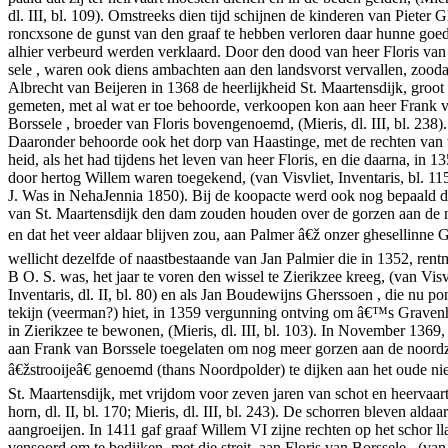
dl. III, bl. 109). Omstreeks dien tijd schijnen de kinderen van Pieter 
roncxsone de gunst van den graaf te hebben verloren daar hunne goe
alhier verbeurd werden verklaard. Door den dood van heer Floris van
sele , waren ook diens ambachten aan den landsvorst vervallen, zooda
Albrecht van Beijeren in 1368 de heerlijkheid St. Maartensdijk, groo
gemeten, met al wat er toe behoorde, verkoopen kon aan heer Frank 
Borssele , broeder van Floris bovengenoemd, (Mieris, dl. III, bl. 238).
Daaronder behoorde ook het dorp van Haastinge, met de rechten van 
heid, als het had tijdens het leven van heer Floris, en die daarna, in 13
door hertog Willem waren toegekend, (van Visvliet, Inventaris, bl. 11
J. Was in NehaJennia 1850). Bij de koopacte werd ook nog bepaald d
van St. Maartensdijk den dam zouden houden over de gorzen aan de 
en dat het veer aldaar blijven zou, aan Palmer â€ž onzer ghesellinne 
wellicht dezelfde of naastbestaande van Jan Palmier die in 1352, rent
B O. S. was, het jaar te voren den wissel te Zierikzee kreeg, (van Visv
Inventaris, dl. II, bl. 80) en als Jan Boudewijns Gherssoen , die nu po
tekijn (veerman?) hiet, in 1359 vergunning ontving om â€™s Graven
in Zierikzee te bewonen, (Mieris, dl. III, bl. 103). In November 1369
aan Frank van Borssele toegelaten om nog meer gorzen aan de noordz
â€žstrooijeâ€ genoemd (thans Noordpolder) te dijken aan het oude n
St. Maartensdijk, met vrijdom voor zeven jaren van schot en heervaar
horn, dl. II, bl. 170; Mieris, dl. III, bl. 243). De schorren bleven aldaar
aangroeijen. In 1411 gaf graaf Willem VI zijne rechten op het schor ll
vensoord om te bedijken, met die streit, aan Floris van Borssele , (van