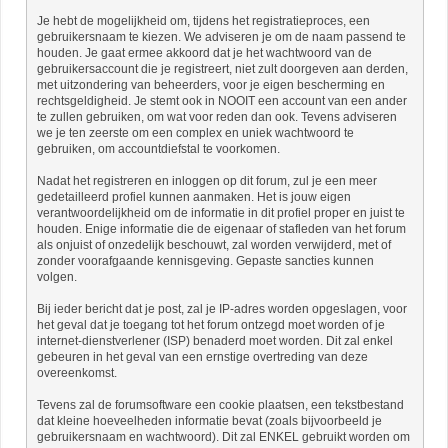
Je hebt de mogelijkheid om, tijdens het registratieproces, een
gebruikersnaam te kiezen. We adviseren je om de naam passend te
houden. Je gaat ermee akkoord dat je het wachtwoord van de
gebruikersaccount die je registreert, niet zult doorgeven aan derden,
met uitzondering van beheerders, voor je eigen bescherming en
rechtsgeldigheid. Je stemt ook in NOOIT een account van een ander
te zullen gebruiken, om wat voor reden dan ook. Tevens adviseren
we je ten zeerste om een complex en uniek wachtwoord te
gebruiken, om accountdiefstal te voorkomen.
Nadat het registreren en inloggen op dit forum, zul je een meer
gedetailleerd profiel kunnen aanmaken. Het is jouw eigen
verantwoordelijkheid om de informatie in dit profiel proper en juist te
houden. Enige informatie die de eigenaar of stafleden van het forum
als onjuist of onzedelijk beschouwt, zal worden verwijderd, met of
zonder voorafgaande kennisgeving. Gepaste sancties kunnen
volgen.
Bij ieder bericht dat je post, zal je IP-adres worden opgeslagen, voor
het geval dat je toegang tot het forum ontzegd moet worden of je
internet-dienstverlener (ISP) benaderd moet worden. Dit zal enkel
gebeuren in het geval van een ernstige overtreding van deze
overeenkomst.
Tevens zal de forumsoftware een cookie plaatsen, een tekstbestand
dat kleine hoeveelheden informatie bevat (zoals bijvoorbeeld je
gebruikersnaam en wachtwoord). Dit zal ENKEL gebruikt worden om