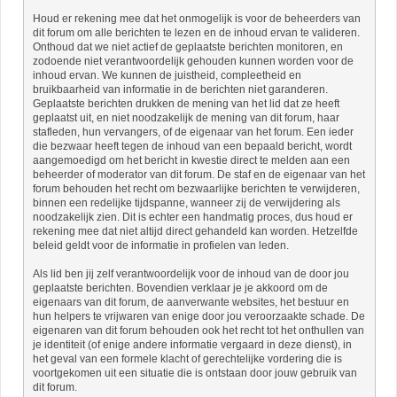
Houd er rekening mee dat het onmogelijk is voor de beheerders van
dit forum om alle berichten te lezen en de inhoud ervan te valideren.
Onthoud dat we niet actief de geplaatste berichten monitoren, en
zodoende niet verantwoordelijk gehouden kunnen worden voor de
inhoud ervan. We kunnen de juistheid, compleetheid en
bruikbaarheid van informatie in de berichten niet garanderen.
Geplaatste berichten drukken de mening van het lid dat ze heeft
geplaatst uit, en niet noodzakelijk de mening van dit forum, haar
stafleden, hun vervangers, of de eigenaar van het forum. Een ieder
die bezwaar heeft tegen de inhoud van een bepaald bericht, wordt
aangemoedigd om het bericht in kwestie direct te melden aan een
beheerder of moderator van dit forum. De staf en de eigenaar van het
forum behouden het recht om bezwaarlijke berichten te verwijderen,
binnen een redelijke tijdspanne, wanneer zij de verwijdering als
noodzakelijk zien. Dit is echter een handmatig proces, dus houd er
rekening mee dat niet altijd direct gehandeld kan worden. Hetzelfde
beleid geldt voor de informatie in profielen van leden.
Als lid ben jij zelf verantwoordelijk voor de inhoud van de door jou
geplaatste berichten. Bovendien verklaar je je akkoord om de
eigenaars van dit forum, de aanverwante websites, het bestuur en
hun helpers te vrijwaren van enige door jou veroorzaakte schade. De
eigenaren van dit forum behouden ook het recht tot het onthullen van
je identiteit (of enige andere informatie vergaard in deze dienst), in
het geval van een formele klacht of gerechtelijke vordering die is
voortgekomen uit een situatie die is ontstaan door jouw gebruik van
dit forum.