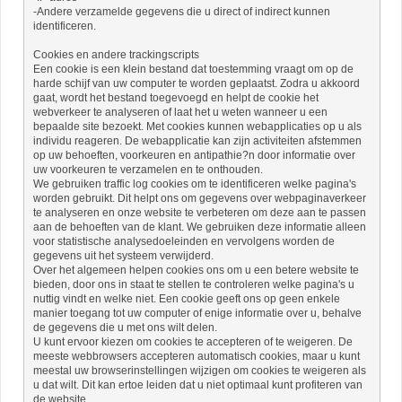
-Andere verzamelde gegevens die u direct of indirect kunnen
identificeren.
Cookies en andere trackingscripts
Een cookie is een klein bestand dat toestemming vraagt ​​om op de
harde schijf van uw computer te worden geplaatst. Zodra u akkoord
gaat, wordt het bestand toegevoegd en helpt de cookie het
webverkeer te analyseren of laat het u weten wanneer u een
bepaalde site bezoekt. Met cookies kunnen webapplicaties op u als
individu reageren. De webapplicatie kan zijn activiteiten afstemmen
op uw behoeften, voorkeuren en antipathie?n door informatie over
uw voorkeuren te verzamelen en te onthouden.
We gebruiken traffic log cookies om te identificeren welke pagina's
worden gebruikt. Dit helpt ons om gegevens over webpaginaverkeer
te analyseren en onze website te verbeteren om deze aan te passen
aan de behoeften van de klant. We gebruiken deze informatie alleen
voor statistische analysedoeleinden en vervolgens worden de
gegevens uit het systeem verwijderd.
Over het algemeen helpen cookies ons om u een betere website te
bieden, door ons in staat te stellen te controleren welke pagina's u
nuttig vindt en welke niet. Een cookie geeft ons op geen enkele
manier toegang tot uw computer of enige informatie over u, behalve
de gegevens die u met ons wilt delen.
U kunt ervoor kiezen om cookies te accepteren of te weigeren. De
meeste webbrowsers accepteren automatisch cookies, maar u kunt
meestal uw browserinstellingen wijzigen om cookies te weigeren als
u dat wilt. Dit kan ertoe leiden dat u niet optimaal kunt profiteren van
de website.