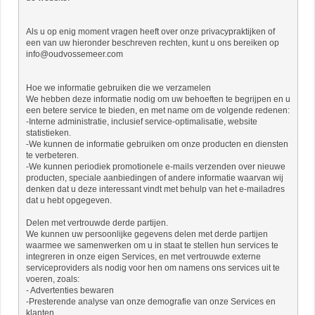
Als u op enig moment vragen heeft over onze privacypraktijken of
een van uw hieronder beschreven rechten, kunt u ons bereiken op
info@oudvossemeer.com
Hoe we informatie gebruiken die we verzamelen
We hebben deze informatie nodig om uw behoeften te begrijpen en u
een betere service te bieden, en met name om de volgende redenen:
-Interne administratie, inclusief service-optimalisatie, website
statistieken.
-We kunnen de informatie gebruiken om onze producten en diensten
te verbeteren.
-We kunnen periodiek promotionele e-mails verzenden over nieuwe
producten, speciale aanbiedingen of andere informatie waarvan wij
denken dat u deze interessant vindt met behulp van het e-mailadres
dat u hebt opgegeven.
Delen met vertrouwde derde partijen.
We kunnen uw persoonlijke gegevens delen met derde partijen
waarmee we samenwerken om u in staat te stellen hun services te
integreren in onze eigen Services, en met vertrouwde externe
serviceproviders als nodig voor hen om namens ons services uit te
voeren, zoals:
- Advertenties bewaren
-Presterende analyse van onze demografie van onze Services en
klanten