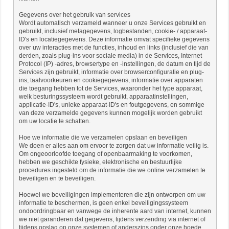
Gegevens over het gebruik van services
Wordt automatisch verzameld wanneer u onze Services gebruikt en
gebruikt, inclusief metagegevens, logbestanden, cookie- / apparaat-
ID's en locatiegegevens. Deze informatie omvat specifieke gegevens
over uw interacties met de functies, inhoud en links (inclusief die van
derden, zoals plug-ins voor sociale media) in de Services, Internet
Protocol (IP) -adres, browsertype en -instellingen, de datum en tijd de
Services zijn gebruikt, informatie over browserconfiguratie en plug-
ins, taalvoorkeuren en cookiegegevens, informatie over apparaten
die toegang hebben tot de Services, waaronder het type apparaat,
welk besturingssysteem wordt gebruikt, apparaatinstellingen,
applicatie-ID's, unieke apparaat-ID's en foutgegevens, en sommige
van deze verzamelde gegevens kunnen mogelijk worden gebruikt
om uw locatie te schatten.
Hoe we informatie die we verzamelen opslaan en beveiligen
We doen er alles aan om ervoor te zorgen dat uw informatie veilig is.
Om ongeoorloofde toegang of openbaarmaking te voorkomen,
hebben we geschikte fysieke, elektronische en bestuurlijke
procedures ingesteld om de informatie die we online verzamelen te
beveiligen en te beveiligen.
Hoewel we beveiligingen implementeren die zijn ontworpen om uw
informatie te beschermen, is geen enkel beveiligingssysteem
ondoordringbaar en vanwege de inherente aard van internet, kunnen
we niet garanderen dat gegevens, tijdens verzending via internet of
tijdens opslag op onze systemen of anderszins onder onze hoede,