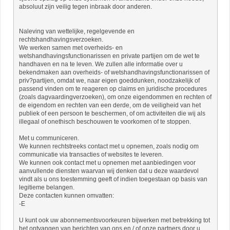
absoluut zijn veilig tegen inbraak door anderen.
Naleving van wettelijke, regelgevende en
rechtshandhavingsverzoeken.
We werken samen met overheids- en
wetshandhavingsfunctionarissen en private partijen om de wet te
handhaven en na te leven. We zullen alle informatie over u
bekendmaken aan overheids- of wetshandhavingsfunctionarissen of
priv?partijen, omdat we, naar eigen goeddunken, noodzakelijk of
passend vinden om te reageren op claims en juridische procedures
(zoals dagvaardingverzoeken), om onze eigendommen en rechten of
de eigendom en rechten van een derde, om de veiligheid van het
publiek of een persoon te beschermen, of om activiteiten die wij als
illegaal of onethisch beschouwen te voorkomen of te stoppen.
Met u communiceren.
We kunnen rechtstreeks contact met u opnemen, zoals nodig om
communicatie via transacties of websites te leveren.
We kunnen ook contact met u opnemen met aanbiedingen voor
aanvullende diensten waarvan wij denken dat u deze waardevol
vindt als u ons toestemming geeft of indien toegestaan ​​op basis van
legitieme belangen.
Deze contacten kunnen omvatten:
-E
U kunt ook uw abonnementsvoorkeuren bijwerken met betrekking tot
het ontvangen van berichten van ons en / of onze partners door u