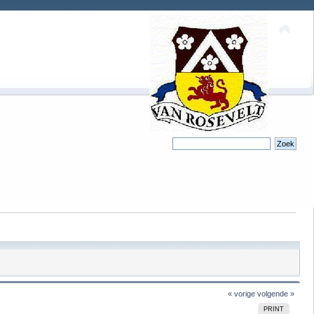
« vorige
volgende »
PRINT