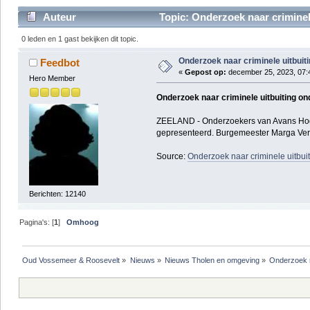
Auteur
Topic: Onderzoek naar criminele
0 leden en 1 gast bekijken dit topic.
Onderzoek naar criminele uitbuit
Feedbot
«
Gepost op:
december 25, 2023, 07:
Hero Member
Onderzoek naar criminele uitbuiting on
ZEELAND - Onderzoekers van Avans Hogesc
gepresenteerd. Burgemeester Marga Ver
Source:
Onderzoek naar criminele uitbui
Berichten: 12140
Pagina's: [
1
]
Omhoog
Oud Vossemeer & Roosevelt
»
Nieuws
»
Nieuws Tholen en omgeving
»
Onderzoek n