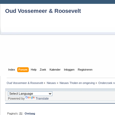
Oud Vossemeer & Roosevelt
Index
Forum
Help
Zoek
Kalender
Inloggen
Registreren
Oud Vossemeer & Roosevelt
»
Nieuws
»
Nieuws Tholen en omgeving
»
Onderzoek naa
Powered by
Translate
Pagina's: [
1
]
Omlaag