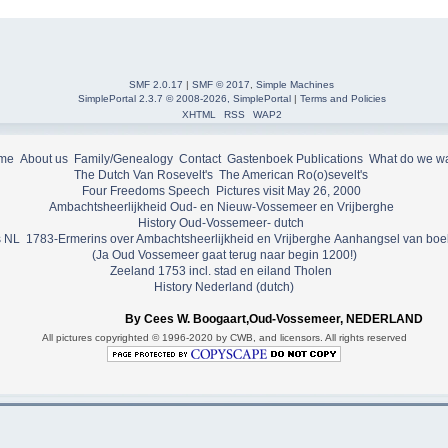
SMF 2.0.17
|
SMF © 2017
,
Simple Machines
SimplePortal 2.3.7 © 2008-2026, SimplePortal
|
Terms and Policies
XHTML
RSS
WAP2
me
About us
Family/Genealogy
Contact
Gastenboek
Publications
What do we w
The Dutch Van Rosevelt's
The American Ro(o)sevelt's
Four Freedoms Speech
Pictures visit May 26, 2000
Ambachtsheerlijkheid Oud- en Nieuw-Vossemeer en Vrijberghe
History Oud-Vossemeer- dutch
 NL
1783-Ermerins over Ambachtsheerlijkheid en Vrijberghe
Aanhangsel van boe
(Ja Oud Vossemeer gaat terug naar begin 1200!)
Zeeland 1753 incl. stad en eiland Tholen
History Nederland (dutch)
By Cees W. Boogaart,Oud-Vossemeer, NEDERLAND
All pictures copyrighted © 1996-2020 by CWB, and licensors. All rights reserved