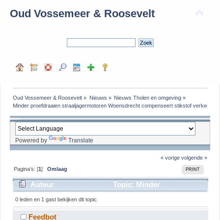
Oud Vossemeer & Roosevelt
Oud Vossemeer & Roosevelt
»
Nieuws
»
Nieuws Tholen en omgeving
»
Minder proefdraaien straaljagermotoren Woensdrecht compenseert stikstof verkeer
Powered by
Translate
« vorige
volgende »
Pagina's: [
1
]
Omlaag
PRINT
Auteur
Topic: Minder
proefdraaien straaljagermotoren Woensdrecht
0 leden en 1 gast bekijken dit topic.
compenseert stikstof verkeer (gelezen 494 keer)
Feedbot