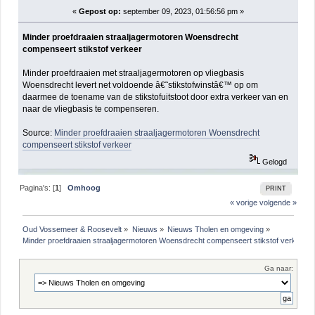
«
Gepost op:
september 09, 2023, 01:56:56 pm »
Minder proefdraaien straaljagermotoren Woensdrecht
compenseert stikstof verkeer
Minder proefdraaien met straaljagermotoren op vliegbasis
Woensdrecht levert net voldoende â€˜stikstofwinstâ€™ op om
daarmee de toename van de stikstofuitstoot door extra verkeer van en
naar de vliegbasis te compenseren.
Source:
Minder proefdraaien straaljagermotoren Woensdrecht
compenseert stikstof verkeer
Gelogd
Pagina's: [
1
]
Omhoog
PRINT
« vorige
volgende »
Oud Vossemeer & Roosevelt
»
Nieuws
»
Nieuws Tholen en omgeving
»
Minder proefdraaien straaljagermotoren Woensdrecht compenseert stikstof verkeer
Ga naar: