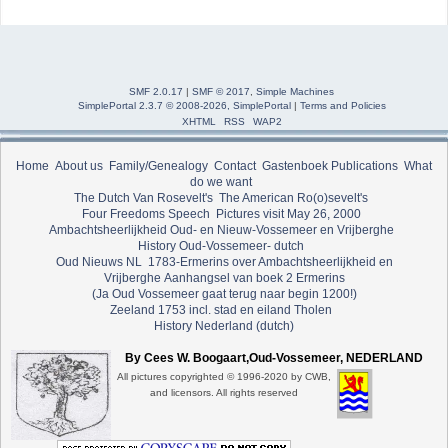
SMF 2.0.17
|
SMF © 2017
,
Simple Machines
SimplePortal 2.3.7 © 2008-2026, SimplePortal
|
Terms and Policies
XHTML
RSS
WAP2
Home
About us
Family/Genealogy
Contact
Gastenboek
Publications
What
do we want
The Dutch Van Rosevelt's
The American Ro(o)sevelt's
Four Freedoms Speech
Pictures visit May 26, 2000
Ambachtsheerlijkheid Oud- en Nieuw-Vossemeer en Vrijberghe
History Oud-Vossemeer- dutch
Oud Nieuws NL
1783-Ermerins over Ambachtsheerlijkheid en
Vrijberghe
Aanhangsel van boek 2 Ermerins
(Ja Oud Vossemeer gaat terug naar begin 1200!)
Zeeland 1753 incl. stad en eiland Tholen
History Nederland (dutch)
By Cees W. Boogaart,Oud-Vossemeer, NEDERLAND
All pictures copyrighted © 1996-2020 by CWB,
and licensors. All rights reserved