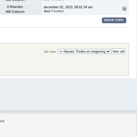
0 Reacties
december 02, 2023, 08:01:34 am
door
Feedbot
490 Gelezen
NIEUW TOPIC
Ga naar:
ant