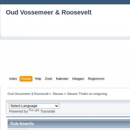
Oud Vossemeer & Roosevelt
Index
Forum
Help
Zoek
Kalender
Inloggen
Registreren
Oud Vossemeer & Roosevelt
»
Nieuws
»
Nieuws Tholen en omgeving
Powered by
Translate
Sub-boards