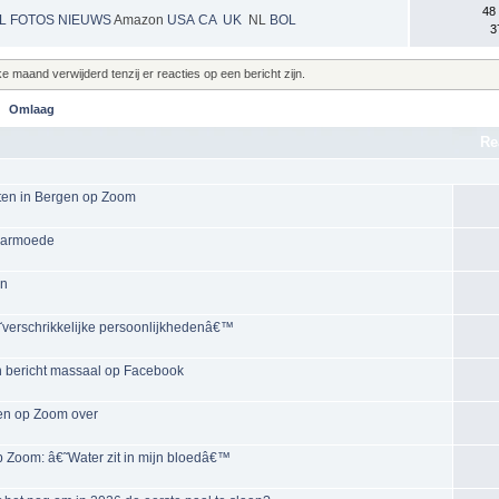
48
NL
FOTOS
NIEUWS
Amazon
USA
CA
UK
NL
BOL
3
maand verwijderd tenzij er reacties op een bericht zijn.
Omlaag
Re
teiten in Bergen op Zoom
n armoede
en
€˜verschrikkelijke persoonlijkhedenâ€™
n bericht massaal op Facebook
en op Zoom over
 Zoom: â€˜Water zit in mijn bloedâ€™