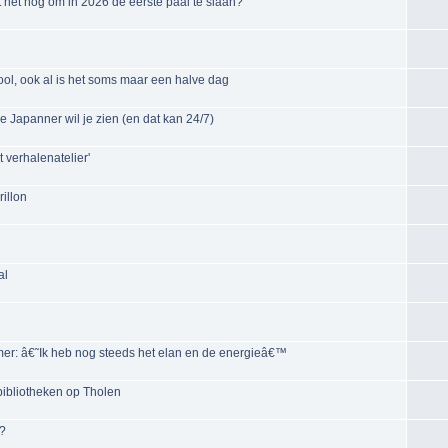
 het nog om in 2026 de eerste paal te slaan?
ol, ook al is het soms maar een halve dag
e Japanner wil je zien (en dat kan 24/7)
 verhalenatelier'
illon
al
er: â€˜Ik heb nog steeds het elan en de energieâ€™
 bibliotheken op Tholen
u?