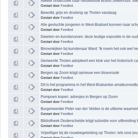
Alweer onderzoek naar nieuwbouw Bravis ziekenhuis: lukt
Gestart door
Feedbot
Bewolkt, grijs en druilerig op Tholen vandaag
Gestart door
Feedbot
Alle gevluchte jongeren in West-Brabant kunnen naar scho
Gestart door
Feedbot
Dweilen en kunstsnuiven: deze leutige expositie in de oud
Gestart door
Feedbot
Binnenkijken bij kunstenaar Ward: 'Ik noem het ook wel het
Gestart door
Feedbot
Gemeente Tholen adopteert een klok van het historisch car
Gestart door
Feedbot
Bergen op Zoom krijgt opnieuw een bluesroute
Gestart door
Feedbot
Dit is het programma in het West-Brabantse amateurvoetb
Gestart door
Feedbot
Pompoen kopen: adresjes in Bergen op Zoom
Gestart door
Feedbot
Burgemeester Peter van der Velden is de ultieme waarnem
Gestart door
Feedbot
Bibliotheek Oosterschelde krijgt subsidie voor uitbreiding
Gestart door
Feedbot
Vrijwilliger bij de rouwbegeleiding op Tholen: iets voor jo
Gestart door
Feedbot