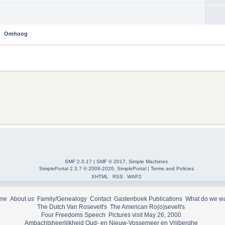
Omhoog
SMF 2.0.17
|
SMF © 2017
,
Simple Machines
SimplePortal 2.3.7 © 2008-2026, SimplePortal
|
Terms and Policies
XHTML
RSS
WAP2
me
About us
Family/Genealogy
Contact
Gastenboek
Publications
What do we w
The Dutch Van Rosevelt's
The American Ro(o)sevelt's
Four Freedoms Speech
Pictures visit May 26, 2000
Ambachtsheerlijkheid Oud- en Nieuw-Vossemeer en Vrijberghe