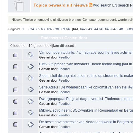
Topics bewaard uit nieuws
wiki
search EN
search 
Nieuws Tholen en omgeving uit diverse bronnen. Computer gegenereerd, worden elke 
Pagina's:
1
...
634
635
636
637
638
639
640
[
641
]
642
643
644
645
646
647
648
...
689
Onderwerp
/
Gestart door
0 leden en 19 gasten bekijken dit board.
Van pompoen tot latte: 7 x inspiratie voor herfstige activi
Gestart door
Feedbot
CBS: 2,5 procent van inwoners Tholen leefde vorig jaar i
Gestart door
Feedbot
Stedin sluit dwang niet uit om ruimte op stroomnet te mak
Gestart door
Feedbot
Serie Adieu | De wonderbaarlijke opkomst van een stel â
Gestart door
Feedbot
Dwergpapegaai Pietje al dagen vermist: Tholenaren dele
Gestart door
Feedbot
Mikro-Electro neemt BCC-winkels in Roosendaal en Berg
Gestart door
Feedbot
De beste havenmeester van Nederland werkt in Bergen op
Gestart door
Feedbot