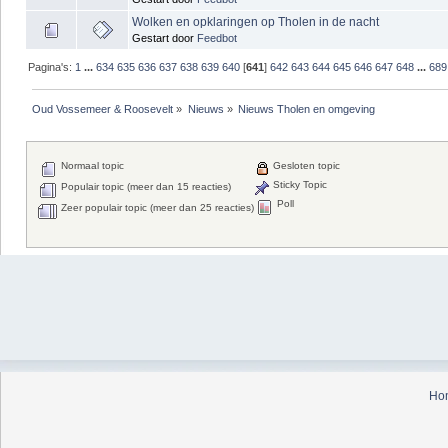
Wolken en opklaringen op Tholen in de nacht
Gestart door
Feedbot
Pagina's:
1
...
634
635
636
637
638
639
640
[
641
]
642
643
644
645
646
647
648
...
689
Oud Vossemeer & Roosevelt
»
Nieuws
»
Nieuws Tholen en omgeving
Normaal topic
Gesloten topic
Sticky Topic
Populair topic (meer dan 15 reacties)
Poll
Zeer populair topic (meer dan 25 reacties)
Ho