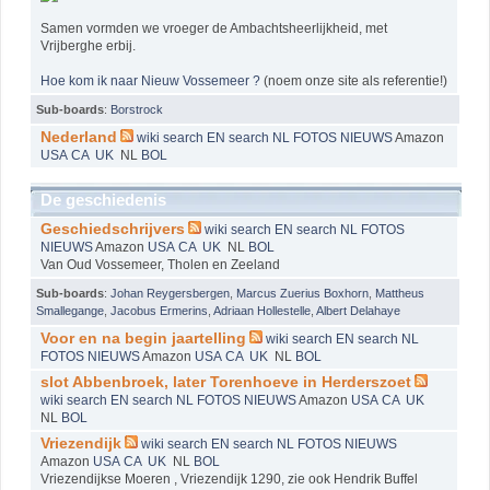
Samen vormden we vroeger de Ambachtsheerlijkheid, met
Vrijberghe erbij.
Hoe kom ik naar Nieuw Vossemeer ?
(noem onze site als referentie!)
Sub-boards
:
Borstrock
Nederland
wiki
search EN
search NL
FOTOS
NIEUWS
Amazon
USA
CA
UK
NL
BOL
De geschiedenis
Geschiedschrijvers
wiki
search EN
search NL
FOTOS
NIEUWS
Amazon
USA
CA
UK
NL
BOL
Van Oud Vossemeer, Tholen en Zeeland
Sub-boards
:
Johan Reygersbergen
,
Marcus Zuerius Boxhorn
,
Mattheus
Smallegange
,
Jacobus Ermerins
,
Adriaan Hollestelle
,
Albert Delahaye
Voor en na begin jaartelling
wiki
search EN
search NL
FOTOS
NIEUWS
Amazon
USA
CA
UK
NL
BOL
slot Abbenbroek, later Torenhoeve in Herderszoet
wiki
search EN
search NL
FOTOS
NIEUWS
Amazon
USA
CA
UK
NL
BOL
Vriezendijk
wiki
search EN
search NL
FOTOS
NIEUWS
Amazon
USA
CA
UK
NL
BOL
Vriezendijkse Moeren , Vriezendijk 1290, zie ook Hendrik Buffel