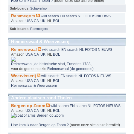
Hoe kom ik naar Tholen ?
(noem onze site als referentie!)
Sub-boards
:
Schakerloo
Rammegors
wiki
search EN
search NL
FOTOS
NIEUWS
Amazon
USA
CA
UK
NL
BOL
Sub-boards
:
Rammegors
Reimerswaal & Weervisserij
Reimerswaal
wiki
search EN
search NL
FOTOS
NIEUWS
Amazon
USA
CA
UK
NL
BOL
Reimerswaal, de historische stad, Ermerins 1788
,
voor de gemeente zie
Reimerswaal (de gemeente)
Weervisserij
wiki
search EN
search NL
FOTOS
NIEUWS
Amazon
USA
CA
UK
NL
BOL
Reimerswaal & Weervisserij
Andere plaatsen rond Tholen
Bergen op Zoom
wiki
search EN
search NL
FOTOS
NIEUWS
Amazon
USA
CA
UK
NL
BOL
Hoe kom ik naar Bergen op Zoom ?
(noem onze site als referentie!)