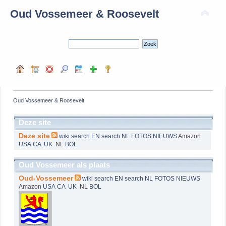
Oud Vossemeer & Roosevelt
Oud Vossemeer & Roosevelt
Deze site
Deze site
wiki
search EN
search NL
FOTOS
NIEUWS
Amazon
USA
CA
UK
NL
BOL
Oud Vossemeer als plaats
Oud-Vossemeer
wiki
search EN
search NL
FOTOS
NIEUWS
Amazon
USA
CA
UK
NL
BOL