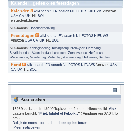
Kalender , gedenk- en feestdagen
Kalender
wiki
search EN
search NL
FOTOS
NIEUWS
Amazon
USA
CA
UK
NL
BOL
en gedenkdagen
Sub-boards
:
Dodenherdenking
Feestdagen
wiki
search EN
search NL
FOTOS
NIEUWS
Amazon
USA
CA
UK
NL
BOL
Sub-boards
:
Koninginnedag
,
Koningsdag
,
Nieuwjaar
,
Dierendag
,
Bevrijdingsdag
,
Valentijnsdag
,
Lentepunt
,
Zomerwende
,
Herfstpunt
,
Winterwende
,
Moederdag
,
Vaderdag
,
Vrouwendag
,
Halloween
,
Samhain
Kerst
wiki
search EN
search NL
FOTOS
NIEUWS
Amazon
USA
CA
UK
NL
BOL
Oud Vossemeer & Roosevelt - Infocentrum
Statistieken
13989 berichten in 13940 Topics door 5 leden. Nieuwste lid:
Alex
Laatste bericht:
"
Friet, falafel of Febo-k...
"
(
Vandaag
om 07:04:45
pm )
Bekijk de meest recente berichten op het forum.
[Meer statistieken]