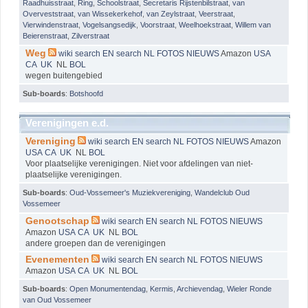
Raadhuisstraat
,
Ring
,
Schoolstraat
,
Secretaris Rijstenbilstraat
,
van
Overveststraat
,
van Wissekerkehof
,
van Zeylstraat
,
Veerstraat
,
Vierwindenstraat
,
Vogelsangsedijk
,
Voorstraat
,
Weelhoekstraat
,
Willem van
Beierenstraat
,
Zilverstraat
Weg
wiki
search EN
search NL
FOTOS
NIEUWS
Amazon
USA
CA
UK
NL
BOL
wegen buitengebied
Sub-boards
:
Botshoofd
Verenigingen e.d.
Vereniging
wiki
search EN
search NL
FOTOS
NIEUWS
Amazon
USA
CA
UK
NL
BOL
Voor plaatselijke verenigingen. Niet voor afdelingen van niet-
plaatselijke verenigingen.
Sub-boards
:
Oud-Vossemeer's Muziekvereniging
,
Wandelclub Oud
Vossemeer
Genootschap
wiki
search EN
search NL
FOTOS
NIEUWS
Amazon
USA
CA
UK
NL
BOL
andere groepen dan de verenigingen
Evenementen
wiki
search EN
search NL
FOTOS
NIEUWS
Amazon
USA
CA
UK
NL
BOL
Sub-boards
:
Open Monumentendag
,
Kermis
,
Archievendag
,
Wieler Ronde
van Oud Vossemeer