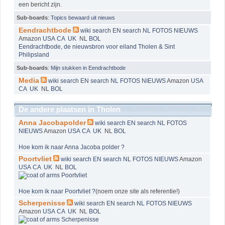
een bericht zijn.
Sub-boards
:
Topics bewaard uit nieuws
Eendrachtbode
wiki
search EN
search NL
FOTOS
NIEUWS
Amazon
USA
CA
UK
NL
BOL
Eendrachtbode, de nieuwsbron voor eiland Tholen & Sint
Philipsland
Sub-boards
:
Mijn stukken in Eendrachtbode
Media
wiki
search EN
search NL
FOTOS
NIEUWS
Amazon
USA
CA
UK
NL
BOL
De andere plaatsen in Tholen
Anna Jacobapolder
wiki
search EN
search NL
FOTOS
NIEUWS
Amazon
USA
CA
UK
NL
BOL
Hoe kom ik naar Anna Jacoba polder ?
Poortvliet
wiki
search EN
search NL
FOTOS
NIEUWS
Amazon
USA
CA
UK
NL
BOL
Hoe kom ik naar Poortvliet ?
(noem onze site als referentie!)
Scherpenisse
wiki
search EN
search NL
FOTOS
NIEUWS
Amazon
USA
CA
UK
NL
BOL