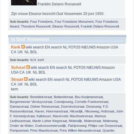
Franklin Delano Roosevelt
Zijn vrouw Eleanor bezocht Oud Vossemeer 20 juni 1950.
Sub-boards
:
Four Freedoms
,
Four Freedoms Monument
,
Four Freedoms
Award
,
Theodore Roosevelt
,
Eleanor Roosevelt
,
Franklin Delano Roosevelt
in Oud Vossemeer
Kerk
wiki
search EN
search NL
FOTOS
NIEUWS
Amazon
USA
CA
UK
NL
BOL
Sub-boards
:
N.H. kerk
School
wiki
search EN
search NL
FOTOS
NIEUWS
Amazon
USA
CA
UK
NL
BOL
Straat
wiki
search EN
search NL
FOTOS
NIEUWS
Amazon
USA
CA
UK
NL
BOL
kern
Sub-boards
:
Boneblokstraat
,
Botlandstraat
,
Bou Kooijmanstraat
,
Burgemeester Versluysstraat
,
Coentjesweg
,
Cornelis Frankenstraat
,
Damasstraat
,
Dokter Renesstraat
,
Doorninckstraat
,
Dorpsweg
,
F.D.
Rooseveltstraat
,
Haven
,
Heermanstraat
,
Hiksedijk
,
Hikseweg
,
Hofstraat
,
John
F. Kennedystraat
,
Kalisbuurt
,
Klaverveld
,
Marehoekstraat
,
Marinus
Lindhoutstraat
,
Martin Luther Kingstraat
,
Molendijk
,
Molenstraat
,
Molenweg
,
Onder de Molen
,
Oudvossemeersedijk
,
Patrijzenweg
,
Philips van Dorpsstraat
,
Pompoenwei
,
Prins Mauritsstraat
,
Prins Willem Alexanderstraat
,
Quartier
,