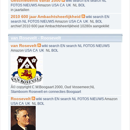
Geschiedenis vanaf 2000
wiki
search EN
search NL
FOTOS
NIEUWS
Amazon
USA
CA
UK
NL
BOL
in jaartallen
2010 600 jaar Ambachtsheerlijkheid
wiki
search EN
search NL
FOTOS
NIEUWS
Amazon
USA
CA
UK
NL
BOL
archief 2010 600 jaar Ambachtsheerlijkheid 10280x aangeklikt
van Rosevelt - Roosevelt
van Rosevelt
wiki
search EN
search NL
FOTOS
NIEUWS
Amazon
USA
CA
UK
NL
BOL
Â© copyright C.W.Boogaart 2000, Oud Vossemeer,NL
Stamboom Rosevelt en connecties Boogaart
Roosevelt
wiki
search EN
search NL
FOTOS
NIEUWS
Amazon
USA
CA
UK
NL
BOL