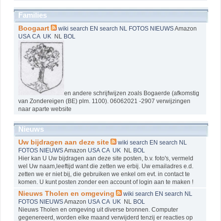
Families
Boogaart
wiki
search EN
search NL
FOTOS
NIEUWS
Amazon
USA
CA
UK
NL
BOL
en andere schrijfwijzen zoals Bogaerde (afkomstig
van Zondereigen (BE) plm. 1100). 06062021 -2907 verwijzingen
naar aparte website
Nieuws
Uw bijdragen aan deze site
wiki
search EN
search NL
FOTOS
NIEUWS
Amazon
USA
CA
UK
NL
BOL
Hier kan U Uw bijdragen aan deze site posten, b.v. foto's, vermeld
wel Uw naam,leeftijd want die zetten we erbij. Uw emailadres e.d.
zetten we er niet bij, die gebruiken we enkel om evt. in contact te
komen. U kunt posten zonder een account of login aan te maken !
Nieuws Tholen en omgeving
wiki
search EN
search NL
FOTOS
NIEUWS
Amazon
USA
CA
UK
NL
BOL
Nieuws Tholen en omgeving uit diverse bronnen. Computer
gegenereerd, worden elke maand verwijderd tenzij er reacties op