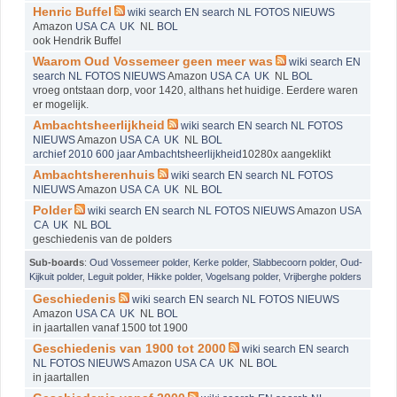
Henric Buffel
wiki
search EN
search NL
FOTOS
NIEUWS
Amazon
USA
CA
UK
NL
BOL
ook Hendrik Buffel
Waarom Oud Vossemeer geen meer was
wiki
search EN
search NL
FOTOS
NIEUWS
Amazon
USA
CA
UK
NL
BOL
vroeg ontstaan dorp, voor 1420, althans het huidige. Eerdere waren
er mogelijk.
Ambachtsheerlijkheid
wiki
search EN
search NL
FOTOS
NIEUWS
Amazon
USA
CA
UK
NL
BOL
archief 2010 600 jaar Ambachtsheerlijkheid
10280x aangeklikt
Ambachtsherenhuis
wiki
search EN
search NL
FOTOS
NIEUWS
Amazon
USA
CA
UK
NL
BOL
Polder
wiki
search EN
search NL
FOTOS
NIEUWS
Amazon
USA
CA
UK
NL
BOL
geschiedenis van de polders
Sub-boards
:
Oud Vossemeer polder
,
Kerke polder
,
Slabbecoorn polder
,
Oud-
Kijkuit polder
,
Leguit polder
,
Hikke polder
,
Vogelsang polder
,
Vrijberghe polders
Geschiedenis
wiki
search EN
search NL
FOTOS
NIEUWS
Amazon
USA
CA
UK
NL
BOL
in jaartallen vanaf 1500 tot 1900
Geschiedenis van 1900 tot 2000
wiki
search EN
search
NL
FOTOS
NIEUWS
Amazon
USA
CA
UK
NL
BOL
in jaartallen