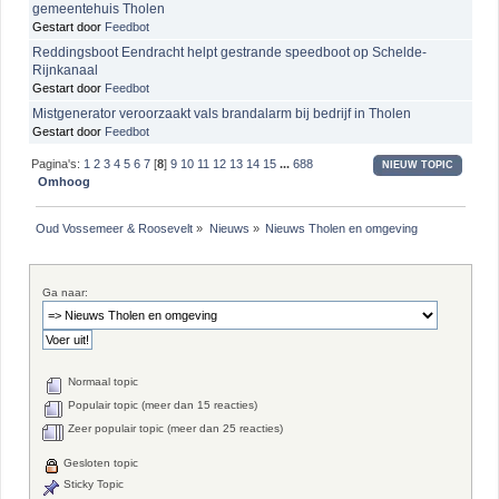
gemeentehuis Tholen
Gestart door
Feedbot
Reddingsboot Eendracht helpt gestrande speedboot op Schelde-
Rijnkanaal
Gestart door
Feedbot
Mistgenerator veroorzaakt vals brandalarm bij bedrijf in Tholen
Gestart door
Feedbot
Pagina's:
1
2
3
4
5
6
7
[
8
]
9
10
11
12
13
14
15
...
688
NIEUW TOPIC
Omhoog
Oud Vossemeer & Roosevelt
»
Nieuws
»
Nieuws Tholen en omgeving
Ga naar:
Normaal topic
Populair topic (meer dan 15 reacties)
Zeer populair topic (meer dan 25 reacties)
Gesloten topic
Sticky Topic