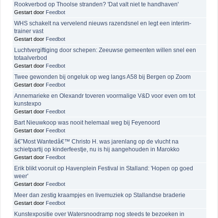
Rookverbod op Thoolse stranden? 'Dat valt niet te handhaven'
Gestart door
Feedbot
WHS schakelt na vervelend nieuws razendsnel en legt een interim-
trainer vast
Gestart door
Feedbot
Luchtvergiftiging door schepen: Zeeuwse gemeenten willen snel een
totaalverbod
Gestart door
Feedbot
Twee gewonden bij ongeluk op weg langs A58 bij Bergen op Zoom
Gestart door
Feedbot
Annemarieke en Olexandr toveren voormalige V&D voor even om tot
kunstexpo
Gestart door
Feedbot
Bart Nieuwkoop was nooit helemaal weg bij Feyenoord
Gestart door
Feedbot
â€˜Most Wantedâ€™ Christo H. was jarenlang op de vlucht na
schietpartij op kinderfeestje, nu is hij aangehouden in Marokko
Gestart door
Feedbot
Erik blikt vooruit op Havenplein Festival in Stalland: 'Hopen op goed
weer'
Gestart door
Feedbot
Meer dan zestig kraampjes en livemuziek op Stallandse braderie
Gestart door
Feedbot
Kunstexpositie over Watersnoodramp nog steeds te bezoeken in