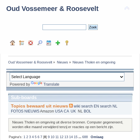
Oud Vossemeer & Roosevelt
Oud Vossemeer & Roosevelt
»
Nieuws
»
Nieuws Tholen en omgeving
Powered by
Translate
Sub-boards
Topics bewaard uit nieuws
wiki
search EN
search NL
FOTOS
NIEUWS
Amazon
USA
CA
UK
NL
BOL
Nieuws Tholen en omgeving uit diverse bronnen. Computer gegenereerd,
worden elke maand verwijderd tenzij er reacties op een bericht zijn.
Pagina's:
1
2
3
4
5
6
7
[
8
]
9
10
11
12
13
14
15
...
688
Omlaag