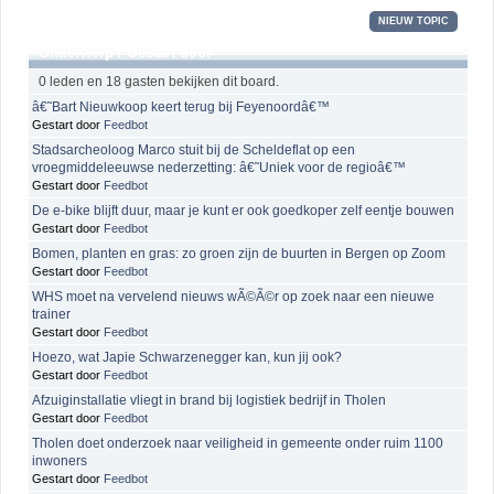
NIEUW TOPIC
Onderwerp
/
Gestart door
0 leden en 18 gasten bekijken dit board.
â€˜Bart Nieuwkoop keert terug bij Feyenoordâ€™
Gestart door
Feedbot
Stadsarcheoloog Marco stuit bij de Scheldeflat op een
vroegmiddeleeuwse nederzetting: â€˜Uniek voor de regioâ€™
Gestart door
Feedbot
De e-bike blijft duur, maar je kunt er ook goedkoper zelf eentje bouwen
Gestart door
Feedbot
Bomen, planten en gras: zo groen zijn de buurten in Bergen op Zoom
Gestart door
Feedbot
WHS moet na vervelend nieuws wÃ©Ã©r op zoek naar een nieuwe
trainer
Gestart door
Feedbot
Hoezo, wat Japie Schwarzenegger kan, kun jij ook?
Gestart door
Feedbot
Afzuiginstallatie vliegt in brand bij logistiek bedrijf in Tholen
Gestart door
Feedbot
Tholen doet onderzoek naar veiligheid in gemeente onder ruim 1100
inwoners
Gestart door
Feedbot