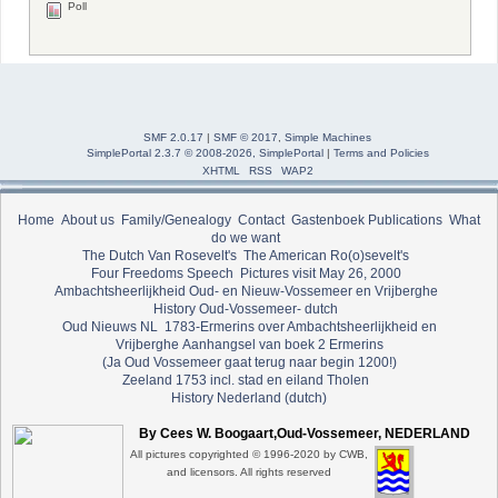
Poll
SMF 2.0.17
|
SMF © 2017
,
Simple Machines
SimplePortal 2.3.7 © 2008-2026, SimplePortal
|
Terms and Policies
XHTML
RSS
WAP2
Home
About us
Family/Genealogy
Contact
Gastenboek
Publications
What
do we want
The Dutch Van Rosevelt's
The American Ro(o)sevelt's
Four Freedoms Speech
Pictures visit May 26, 2000
Ambachtsheerlijkheid Oud- en Nieuw-Vossemeer en Vrijberghe
History Oud-Vossemeer- dutch
Oud Nieuws NL
1783-Ermerins over Ambachtsheerlijkheid en
Vrijberghe
Aanhangsel van boek 2 Ermerins
(Ja Oud Vossemeer gaat terug naar begin 1200!)
Zeeland 1753 incl. stad en eiland Tholen
History Nederland (dutch)
By Cees W. Boogaart,Oud-Vossemeer, NEDERLAND
All pictures copyrighted © 1996-2020 by CWB,
and licensors. All rights reserved