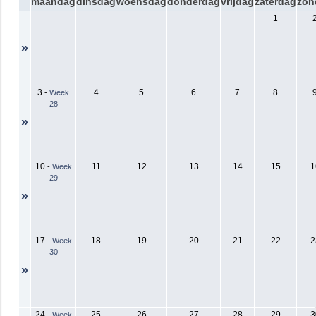
maandag
dinsdag
woensdag
donderdag
vrijdag
zaterdag
zon
1
»
3
4
5
6
7
8
-
Week
28
»
10
11
12
13
14
15
1
-
Week
29
»
17
18
19
20
21
22
2
-
Week
30
»
24
25
26
27
28
29
3
-
Week