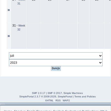
31
»
31
-
Week
32
»
SMF 2.0.17
|
SMF © 2017
,
Simple Machines
SimplePortal 2.3.7 © 2008-2026, SimplePortal
|
Terms and Policies
XHTML
RSS
WAP2