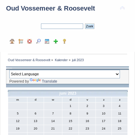
Oud Vossemeer & Roosevelt
Oud Vossemeer & Roosevelt
»
Kalender
»
juli 2023
Powered by
Translate
juni 2023
m
d
w
d
v
z
z
1
2
3
4
5
6
7
8
9
10
11
12
13
14
15
16
17
18
19
20
21
22
23
24
25