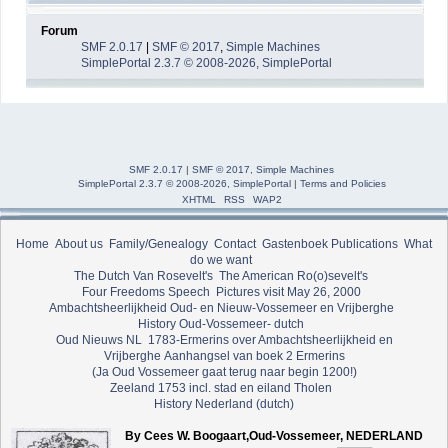
Forum
SMF 2.0.17
|
SMF © 2017
,
Simple Machines
SimplePortal 2.3.7 © 2008-2026, SimplePortal
SMF 2.0.17
|
SMF © 2017
,
Simple Machines
SimplePortal 2.3.7 © 2008-2026, SimplePortal
|
Terms and Policies
XHTML
RSS
WAP2
Home
About us
Family/Genealogy
Contact
Gastenboek
Publications
What
do we want
The Dutch Van Rosevelt's
The American Ro(o)sevelt's
Four Freedoms Speech
Pictures visit May 26, 2000
Ambachtsheerlijkheid Oud- en Nieuw-Vossemeer en Vrijberghe
History Oud-Vossemeer- dutch
Oud Nieuws NL
1783-Ermerins over Ambachtsheerlijkheid en
Vrijberghe
Aanhangsel van boek 2 Ermerins
(Ja Oud Vossemeer gaat terug naar begin 1200!)
Zeeland 1753 incl. stad en eiland Tholen
History Nederland (dutch)
By Cees W. Boogaart,Oud-Vossemeer, NEDERLAND