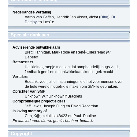
Nederlandse vertaling
Aaron van Geffen, Hendrik Jan Visser, Victor (
Dinq
),
Dr.
Deejay
en lucb1e
Speciale dank aan
Adviserende ontwikkelaars
Brett Flannigan, Mark Rose en René-Gilles "Nao 尚"
Deberdt
Betatesters
Het kleine groepje mensen dat onophoudelijk bugs vindt,
feedback geeft en de ontwikkelaars knettergek maakt.
Vertalers
Bedankt voor jullie inspanningen die het voor mensen over
de hele wereld mogelijk te maken om SMF te gebruiken.
Oprichter van SMF
Unknown W. "[Unknown]" Brackets
Oorspronkelijke projectleiders
Jeff Lewis, Joseph Fung en David Recordon
In loving memory of
Crip, K@, metallica48423 en Paul_Pauline
En aan iedereen die we gemist hebben: bedankt!
Copyright