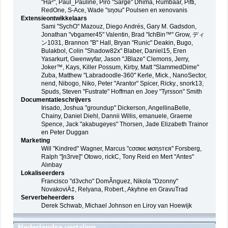
"Ha²", Paul_Pauline, Piro "Sarge" Dhima, Rumbaar, Pitti,
RedOne, S-Ace, Wade "sησω" Poulsen en xenovanis
Extensieontwikkelaars
Sami "SychO" Mazouz, Diego Andrés, Gary M. Gadsdon,
Jonathan "vbgamer45" Valentin, Brad "IchBin™" Grow, ディ
ン1031, Brannon "B" Hall, Bryan "Runic" Deakin, Bugo,
Bulakbol, Colin "Shadow82x" Blaber, Daniel15, Eren
Yasarkurt, Gwenwyfar, Jason "JBlaze" Clemons, Jerry,
Joker™, Kays, Killer Possum, Kirby, Matt "SlammedDime"
Zuba, Matthew "Labradoodle-360" Kerle, Mick., NanoSector,
nend, Nibogo, Niko, Peter "Arantor" Spicer, Ricky., snork13,
Spuds, Steven "Fustrate" Hoffman en Joey "Tyrsson" Smith
Documentatieschrijvers
Irisado, Joshua "groundup" Dickerson, AngellinaBelle,
Chainy, Daniel Diehl, Dannii Willis, emanuele, Graeme
Spence, Jack "akabugeyes" Thorsen, Jade Elizabeth Trainor
en Peter Duggan
Marketing
Will "Kindred" Wagner, Marcus "cσσкιє мσηѕтєя" Forsberg,
Ralph "[n3rve]" Otowo, rickC, Tony Reid en Mert "Antes"
Alınbay
Lokaliseerders
Francisco "d3vcho" DomÃ­nguez, Nikola "Dzonny"
NovakoviÄ‡, Relyana, Robert., Akyhne en GravuTrad
Serverbeheerders
Derek Schwab, Michael Johnson en Liroy van Hoewijk
Nederlandse vertaling