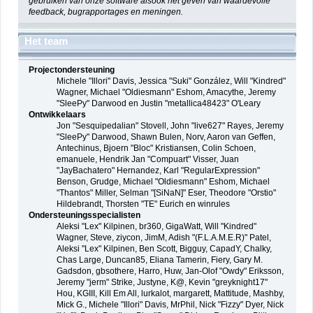
gebruiken van onze software alsook het geven van waardevolle
feedback, bugrapportages en meningen.
Het team
Projectondersteuning
Michele "Illori" Davis, Jessica "Suki" González, Will "Kindred"
Wagner, Michael "Oldiesmann" Eshom, Amacythe, Jeremy
"SleePy" Darwood en Justin "metallica48423" O'Leary
Ontwikkelaars
Jon "Sesquipedalian" Stovell, John "live627" Rayes, Jeremy
"SleePy" Darwood, Shawn Bulen, Norv, Aaron van Geffen,
Antechinus, Bjoern "Bloc" Kristiansen, Colin Schoen,
emanuele, Hendrik Jan "Compuart" Visser, Juan
"JayBachatero" Hernandez, Karl "RegularExpression"
Benson, Grudge, Michael "Oldiesmann" Eshom, Michael
"Thantos" Miller, Selman "[SiNaN]" Eser, Theodore "Orstio"
Hildebrandt, Thorsten "TE" Eurich en winrules
Ondersteuningsspecialisten
Aleksi "Lex" Kilpinen, br360, GigaWatt, Will "Kindred"
Wagner, Steve, ziycon, JimM, Adish "(F.L.A.M.E.R)" Patel,
Aleksi "Lex" Kilpinen, Ben Scott, Bigguy, CapadY, Chalky,
Chas Large, Duncan85, Eliana Tamerin, Fiery, Gary M.
Gadsdon, gbsothere, Harro, Huw, Jan-Olof "Owdy" Eriksson,
Jeremy "jerm" Strike, Justyne, K@, Kevin "greyknight17"
Hou, KGIII, Kill Em All, lurkalot, margarett, Mattitude, Mashby,
Mick G., Michele "Illori" Davis, MrPhil, Nick "Fizzy" Dyer, Nick