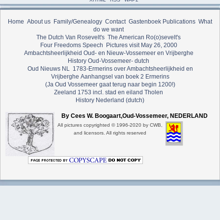
Home
About us
Family/Genealogy
Contact
Gastenboek
Publications
What
do we want
The Dutch Van Rosevelt's
The American Ro(o)sevelt's
Four Freedoms Speech
Pictures visit May 26, 2000
Ambachtsheerlijkheid Oud- en Nieuw-Vossemeer en Vrijberghe
History Oud-Vossemeer- dutch
Oud Nieuws NL
1783-Ermerins over Ambachtsheerlijkheid en
Vrijberghe
Aanhangsel van boek 2 Ermerins
(Ja Oud Vossemeer gaat terug naar begin 1200!)
Zeeland 1753 incl. stad en eiland Tholen
History Nederland (dutch)
By Cees W. Boogaart,Oud-Vossemeer, NEDERLAND
All pictures copyrighted © 1996-2020 by CWB,
and licensors. All rights reserved