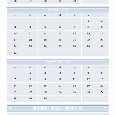
26
27
28
29
30
oktober 2022
m
d
w
d
v
z
z
1
2
3
4
5
6
7
8
9
10
11
12
13
14
15
16
17
18
19
20
21
22
23
24
25
26
27
28
29
30
31
november 2022
m
d
w
d
v
z
z
1
2
3
4
5
6
7
8
9
10
11
12
13
14
15
16
17
18
19
20
21
22
23
24
25
26
27
28
29
30
«
oktober 2022
- Week 45
»