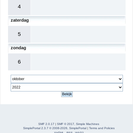
4
zaterdag
5
zondag
6
SMF 2.0.17
|
SMF © 2017
,
Simple Machines
SimplePortal 2.3.7 © 2008-2026, SimplePortal
|
Terms and Policies
XHTML
RSS
WAP2