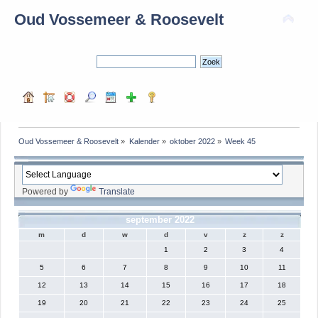
Oud Vossemeer & Roosevelt
Oud Vossemeer & Roosevelt
»
Kalender
»
oktober 2022
»
Week 45
Powered by
Translate
september 2022
m
d
w
d
v
z
z
1
2
3
4
5
6
7
8
9
10
11
12
13
14
15
16
17
18
19
20
21
22
23
24
25