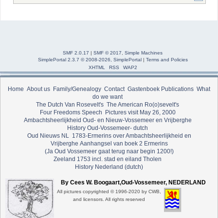
SMF 2.0.17
|
SMF © 2017
,
Simple Machines
SimplePortal 2.3.7 © 2008-2026, SimplePortal
|
Terms and Policies
XHTML
RSS
WAP2
Home
About us
Family/Genealogy
Contact
Gastenboek
Publications
What
do we want
The Dutch Van Rosevelt's
The American Ro(o)sevelt's
Four Freedoms Speech
Pictures visit May 26, 2000
Ambachtsheerlijkheid Oud- en Nieuw-Vossemeer en Vrijberghe
History Oud-Vossemeer- dutch
Oud Nieuws NL
1783-Ermerins over Ambachtsheerlijkheid en
Vrijberghe
Aanhangsel van boek 2 Ermerins
(Ja Oud Vossemeer gaat terug naar begin 1200!)
Zeeland 1753 incl. stad en eiland Tholen
History Nederland (dutch)
By Cees W. Boogaart,Oud-Vossemeer, NEDERLAND
All pictures copyrighted © 1996-2020 by CWB,
and licensors. All rights reserved