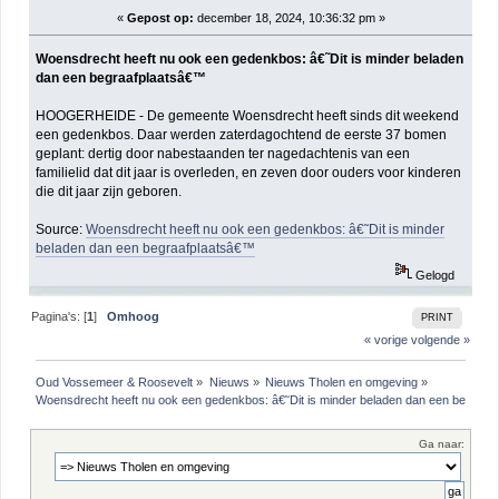
«
Gepost op:
december 18, 2024, 10:36:32 pm »
Woensdrecht heeft nu ook een gedenkbos: â€˜Dit is minder beladen
dan een begraafplaatsâ€™
HOOGERHEIDE - De gemeente Woensdrecht heeft sinds dit weekend
een gedenkbos. Daar werden zaterdagochtend de eerste 37 bomen
geplant: dertig door nabestaanden ter nagedachtenis van een
familielid dat dit jaar is overleden, en zeven door ouders voor kinderen
die dit jaar zijn geboren.
Source:
Woensdrecht heeft nu ook een gedenkbos: â€˜Dit is minder
beladen dan een begraafplaatsâ€™
Gelogd
Pagina's: [
1
]
Omhoog
PRINT
« vorige
volgende »
Oud Vossemeer & Roosevelt
»
Nieuws
»
Nieuws Tholen en omgeving
»
Woensdrecht heeft nu ook een gedenkbos: â€˜Dit is minder beladen dan een begraa
Ga naar: