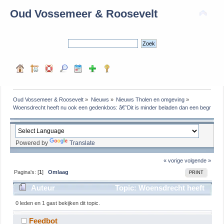
Oud Vossemeer & Roosevelt
Oud Vossemeer & Roosevelt
»
Nieuws
»
Nieuws Tholen en omgeving
»
Woensdrecht heeft nu ook een gedenkbos: â€˜Dit is minder beladen dan een begraafp
Powered by
Translate
« vorige
volgende »
Pagina's: [
1
]
Omlaag
PRINT
Auteur
Topic: Woensdrecht heeft
nu ook een gedenkbos: â€˜Dit is minder beladen dan
0 leden en 1 gast bekijken dit topic.
een begraafplaatsâ€™ (gelezen 177 keer)
Feedbot