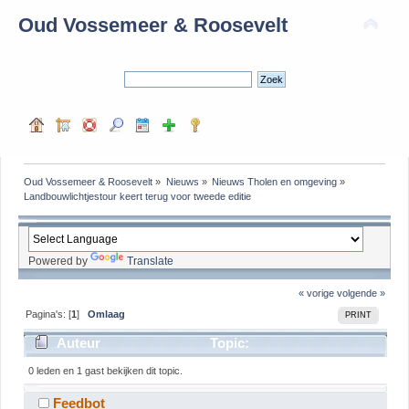
Oud Vossemeer & Roosevelt
Oud Vossemeer & Roosevelt
»
Nieuws
»
Nieuws Tholen en omgeving
»
Landbouwlichtjestour keert terug voor tweede editie
Powered by
Translate
« vorige
volgende »
Pagina's: [
1
]
Omlaag
PRINT
Auteur
Topic:
Landbouwlichtjestour keert terug voor tweede editie
0 leden en 1 gast bekijken dit topic.
(gelezen 228 keer)
Feedbot