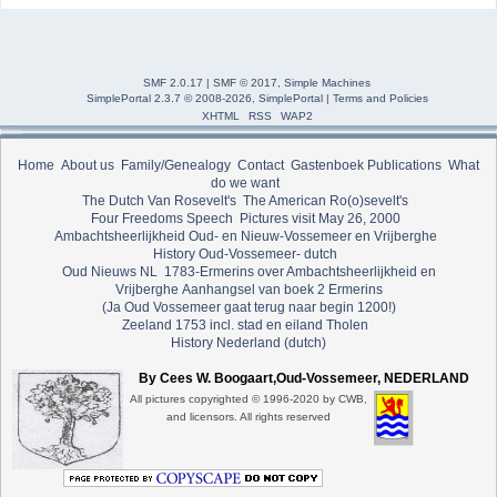
SMF 2.0.17
|
SMF © 2017
,
Simple Machines
SimplePortal 2.3.7 © 2008-2026, SimplePortal
|
Terms and Policies
XHTML
RSS
WAP2
Home
About us
Family/Genealogy
Contact
Gastenboek
Publications
What
do we want
The Dutch Van Rosevelt's
The American Ro(o)sevelt's
Four Freedoms Speech
Pictures visit May 26, 2000
Ambachtsheerlijkheid Oud- en Nieuw-Vossemeer en Vrijberghe
History Oud-Vossemeer- dutch
Oud Nieuws NL
1783-Ermerins over Ambachtsheerlijkheid en
Vrijberghe
Aanhangsel van boek 2 Ermerins
(Ja Oud Vossemeer gaat terug naar begin 1200!)
Zeeland 1753 incl. stad en eiland Tholen
History Nederland (dutch)
By Cees W. Boogaart,Oud-Vossemeer, NEDERLAND
All pictures copyrighted © 1996-2020 by CWB,
and licensors. All rights reserved