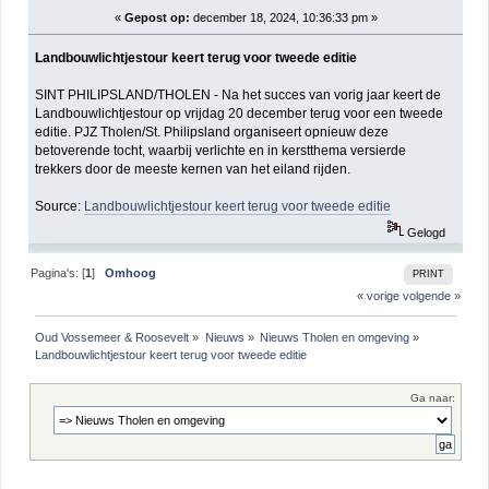
«
Gepost op:
december 18, 2024, 10:36:33 pm »
Landbouwlichtjestour keert terug voor tweede editie
SINT PHILIPSLAND/THOLEN - Na het succes van vorig jaar keert de
Landbouwlichtjestour op vrijdag 20 december terug voor een tweede
editie. PJZ Tholen/St. Philipsland organiseert opnieuw deze
betoverende tocht, waarbij verlichte en in kerstthema versierde
trekkers door de meeste kernen van het eiland rijden.
Source:
Landbouwlichtjestour keert terug voor tweede editie
Gelogd
Pagina's: [
1
]
Omhoog
PRINT
« vorige
volgende »
Oud Vossemeer & Roosevelt
»
Nieuws
»
Nieuws Tholen en omgeving
»
Landbouwlichtjestour keert terug voor tweede editie
Ga naar: