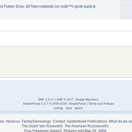
ek Fokker Elmo: â€˜Niet makkelijk om zoâ€™n grote partij te
SMF 2.0.17
|
SMF © 2017
,
Simple Machines
SimplePortal 2.3.7 © 2008-2026, SimplePortal
|
Terms and Policies
XHTML
RSS
WAP2
me
About us
Family/Genealogy
Contact
Gastenboek
Publications
What do we w
The Dutch Van Rosevelt's
The American Ro(o)sevelt's
Four Freedoms Speech
Pictures visit May 26, 2000