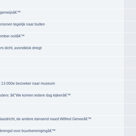
eigenwijsâ€™
rsonen tegelijk naar buiten
vember ooitâ€™
s dicht, avondklok dreigt
kt 13.000e bezoeker naar museum
ouders: â€˜We komen iedere dag kijkenâ€™
 Maastricht, de andere dansend naast Wilfred Geneeâ€™
opbrengst voor buurtverenigingâ€™