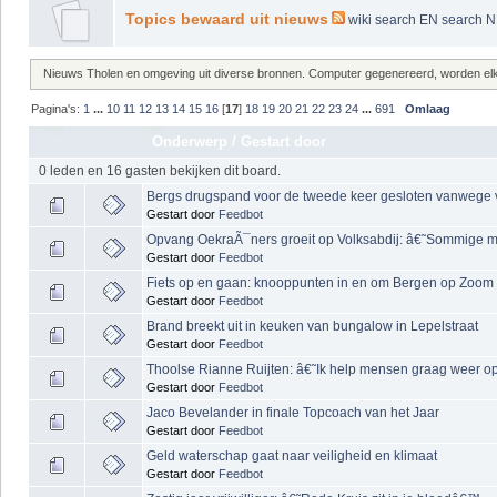
Topics bewaard uit nieuws
wiki
search EN
search 
Nieuws Tholen en omgeving uit diverse bronnen. Computer gegenereerd, worden elke 
Pagina's:
1
...
10
11
12
13
14
15
16
[
17
]
18
19
20
21
22
23
24
...
691
Omlaag
Onderwerp
/
Gestart door
0 leden en 16 gasten bekijken dit board.
Bergs drugspand voor de tweede keer gesloten vanwege
Gestart door
Feedbot
Opvang OekraÃ¯ners groeit op Volksabdij: â€˜Sommige me
Gestart door
Feedbot
Fiets op en gaan: knooppunten in en om Bergen op Zoom
Gestart door
Feedbot
Brand breekt uit in keuken van bungalow in Lepelstraat
Gestart door
Feedbot
Thoolse Rianne Ruijten: â€˜Ik help mensen graag weer 
Gestart door
Feedbot
Jaco Bevelander in finale Topcoach van het Jaar
Gestart door
Feedbot
Geld waterschap gaat naar veiligheid en klimaat
Gestart door
Feedbot