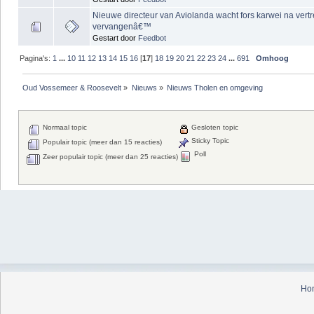
Nieuwe directeur van Aviolanda wacht fors karwei na vertr
vervangenâ€™
Gestart door
Feedbot
Pagina's:
1
...
10
11
12
13
14
15
16
[
17
]
18
19
20
21
22
23
24
...
691
Omhoog
Oud Vossemeer & Roosevelt
»
Nieuws
»
Nieuws Tholen en omgeving
Normaal topic
Gesloten topic
Sticky Topic
Populair topic (meer dan 15 reacties)
Poll
Zeer populair topic (meer dan 25 reacties)
Ho