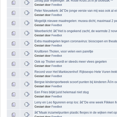
Zestig jaar vrijwilliger: â€˜Rode Kruis zit in je bloedâ€™
Gestart door
Feedbot
Peter Nieuwkerk: â€˜De jonge versie van mij was ook al 
Gestart door
Feedbot
Mogelijk nieuwe maatregelen: musea dicht, maximaal 2 pe
Gestart door
Feedbot
Weerbericht: â€˜Het is ongekend zacht, de warmste 2 no
Gestart door
Feedbot
Extra maatregelen tegen coronavirus: bioscopen en theater
Gestart door
Feedbot
Kruittoren Tholen, voor velen een pareltje
Gestart door
Feedbot
Ook op Tholen wordt er steeds meer vlees gegeten
Gestart door
Feedbot
Record voor Het Markiezenhof: Rijksexpo Hete Vuren tre
Gestart door
Feedbot
Bergse kindersportweek scoort punten bij kinderen Ã©n 
Gestart door
Feedbot
Een Fries blijkt juist helemaal niet stug
Gestart door
Feedbot
Leny en Leo figureren erop los: â€˜De ene week Flikken
Gestart door
Feedbot
â€˜Maak inzamelpunten plastic flesjes in de wijken met 
Gestart door
Feedbot