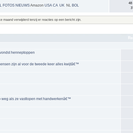
48
NL
FOTOS
NIEUWS
Amazon
USA
CA
UK
NL
BOL
3
maand verwijderd tenzij er reacties op een bericht zijn.
Re
 vondst henneptoppen
nsen zijn al voor de tweede keer alles kwijtâ€™
op weg als ze vastlopen met handwerkenâ€™