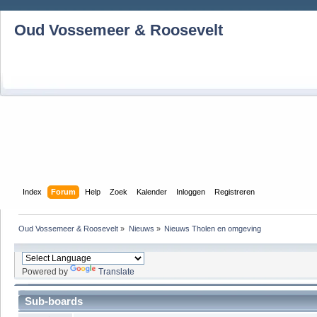
Oud Vossemeer & Roosevelt
Index
Forum
Help
Zoek
Kalender
Inloggen
Registreren
Oud Vossemeer & Roosevelt
»
Nieuws
»
Nieuws Tholen en omgeving
Powered by
Translate
Sub-boards