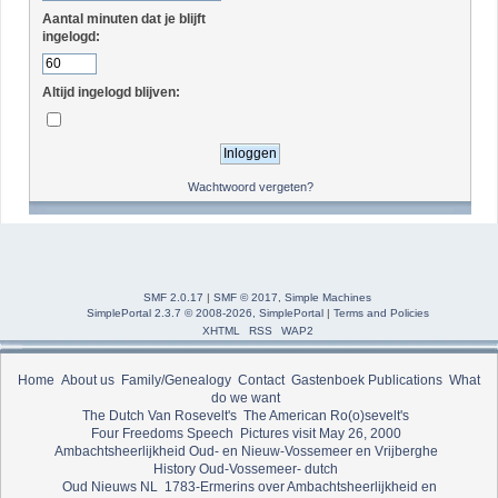
Aantal minuten dat je blijft
ingelogd:
Altijd ingelogd blijven:
Wachtwoord vergeten?
SMF 2.0.17
|
SMF © 2017
,
Simple Machines
SimplePortal 2.3.7 © 2008-2026, SimplePortal
|
Terms and Policies
XHTML
RSS
WAP2
Home
About us
Family/Genealogy
Contact
Gastenboek
Publications
What
do we want
The Dutch Van Rosevelt's
The American Ro(o)sevelt's
Four Freedoms Speech
Pictures visit May 26, 2000
Ambachtsheerlijkheid Oud- en Nieuw-Vossemeer en Vrijberghe
History Oud-Vossemeer- dutch
Oud Nieuws NL
1783-Ermerins over Ambachtsheerlijkheid en