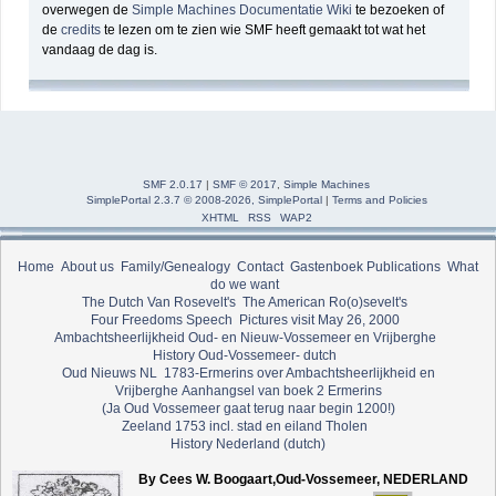
overwegen de
Simple Machines Documentatie Wiki
te bezoeken of
de
credits
te lezen om te zien wie SMF heeft gemaakt tot wat het
vandaag de dag is.
SMF 2.0.17
|
SMF © 2017
,
Simple Machines
SimplePortal 2.3.7 © 2008-2026, SimplePortal
|
Terms and Policies
XHTML
RSS
WAP2
Home
About us
Family/Genealogy
Contact
Gastenboek
Publications
What
do we want
The Dutch Van Rosevelt's
The American Ro(o)sevelt's
Four Freedoms Speech
Pictures visit May 26, 2000
Ambachtsheerlijkheid Oud- en Nieuw-Vossemeer en Vrijberghe
History Oud-Vossemeer- dutch
Oud Nieuws NL
1783-Ermerins over Ambachtsheerlijkheid en
Vrijberghe
Aanhangsel van boek 2 Ermerins
(Ja Oud Vossemeer gaat terug naar begin 1200!)
Zeeland 1753 incl. stad en eiland Tholen
History Nederland (dutch)
By Cees W. Boogaart,Oud-Vossemeer, NEDERLAND