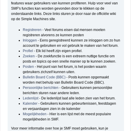
features waar gebruikers van kunnen profiteren. Hulp voor veel van
SMF's functies kan worden gevonden door te klikken op de
onderstaande links. Deze links sturen je door naar de officiële wiki
op de Simple Machines site.
Registreren
- Veel forums eisen dat mensen moeten
registreren alvorens ze kunnen posten
Inloggen
- Eens geregistreerd kunnen ze inloggen om zo hun
account te gebruiken en vol gebruik te maken van het forum.
Profiel
- Elk lid heeft zijn eigen profiel.
Zoeken
- De zoekfunctie is een extreem nuttige functie om
posts en topics op een snelle manier op te kunnen zoeken.
Posten
- Het punt van het forum, is het posten waarin
gebruikers zichzelf kunnen uiten.
Bulletin Board Code (BBC)
- Posts kunnen opgemaakt
worden met behulp van Bulletin Board Code (BBC).
Persoonlijke berichten
- Gebruikers kunnen persoonlijke
berichten sturen naar andere leden.
Ledenlijst
- De ledenlijst laat alle leden zien van het forum.
Kalender
- Gebruikers kunnen gebeurtenissen, feestdagen
en verjaardagen zien in de kalender
Mogelijkheden
- Hier is een lijst met de meest populaire
mogelijkheden in SMF.
Voor meer informatie over hoe je SMF moet gebruiken, kun je