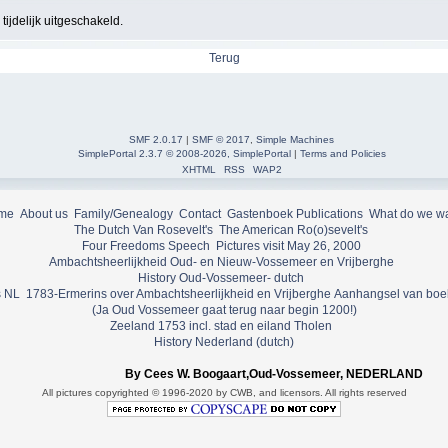
ijdelijk uitgeschakeld.
Terug
SMF 2.0.17
|
SMF © 2017
,
Simple Machines
SimplePortal 2.3.7 © 2008-2026, SimplePortal
|
Terms and Policies
XHTML
RSS
WAP2
me
About us
Family/Genealogy
Contact
Gastenboek
Publications
What do we w
The Dutch Van Rosevelt's
The American Ro(o)sevelt's
Four Freedoms Speech
Pictures visit May 26, 2000
Ambachtsheerlijkheid Oud- en Nieuw-Vossemeer en Vrijberghe
History Oud-Vossemeer- dutch
 NL
1783-Ermerins over Ambachtsheerlijkheid en Vrijberghe
Aanhangsel van boe
(Ja Oud Vossemeer gaat terug naar begin 1200!)
Zeeland 1753 incl. stad en eiland Tholen
History Nederland (dutch)
By Cees W. Boogaart,Oud-Vossemeer, NEDERLAND
All pictures copyrighted © 1996-2020 by CWB, and licensors. All rights reserved