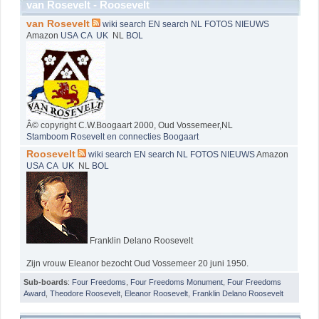
van Rosevelt - Roosevelt
van Rosevelt
wiki
search EN
search NL
FOTOS
NIEUWS
Amazon
USA
CA
UK
NL
BOL
Â© copyright C.W.Boogaart 2000, Oud Vossemeer,NL
Stamboom Rosevelt en connecties Boogaart
Roosevelt
wiki
search EN
search NL
FOTOS
NIEUWS
Amazon
USA
CA
UK
NL
BOL
Franklin Delano Roosevelt
Zijn vrouw Eleanor bezocht Oud Vossemeer 20 juni 1950.
Sub-boards
:
Four Freedoms
,
Four Freedoms Monument
,
Four Freedoms
Award
,
Theodore Roosevelt
,
Eleanor Roosevelt
,
Franklin Delano Roosevelt