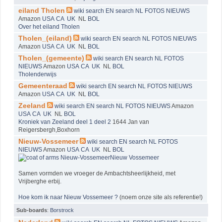
eiland Tholen
wiki
search EN
search NL
FOTOS
NIEUWS
Amazon
USA
CA
UK
NL
BOL
Over het eiland Tholen
Tholen_(eiland)
wiki
search EN
search NL
FOTOS
NIEUWS
Amazon
USA
CA
UK
NL
BOL
Tholen_(gemeente)
wiki
search EN
search NL
FOTOS
NIEUWS
Amazon
USA
CA
UK
NL
BOL
Tholenderwijs
Gemeenteraad
wiki
search EN
search NL
FOTOS
NIEUWS
Amazon
USA
CA
UK
NL
BOL
Zeeland
wiki
search EN
search NL
FOTOS
NIEUWS
Amazon
USA
CA
UK
NL
BOL
Kroniek van Zeeland deel 1
deel 2
1644 Jan van
Reigersbergh,Boxhorn
Nieuw-Vossemeer
wiki
search EN
search NL
FOTOS
NIEUWS
Amazon
USA
CA
UK
NL
BOL
Nieuw Vossemeer
Samen vormden we vroeger de Ambachtsheerlijkheid, met
Vrijberghe erbij.
Hoe kom ik naar Nieuw Vossemeer ?
(noem onze site als referentie!)
Sub-boards
:
Borstrock