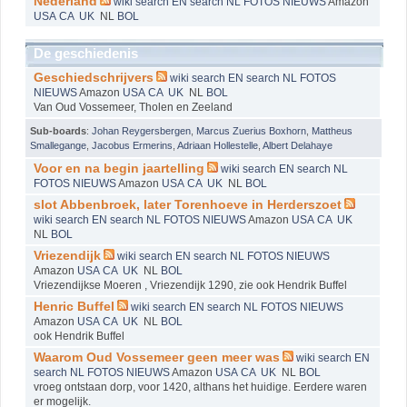
Nederland
wiki
search EN
search NL
FOTOS
NIEUWS
Amazon
USA
CA
UK
NL
BOL
De geschiedenis
Geschiedschrijvers
wiki
search EN
search NL
FOTOS
NIEUWS
Amazon
USA
CA
UK
NL
BOL
Van Oud Vossemeer, Tholen en Zeeland
Sub-boards
:
Johan Reygersbergen
,
Marcus Zuerius Boxhorn
,
Mattheus
Smallegange
,
Jacobus Ermerins
,
Adriaan Hollestelle
,
Albert Delahaye
Voor en na begin jaartelling
wiki
search EN
search NL
FOTOS
NIEUWS
Amazon
USA
CA
UK
NL
BOL
slot Abbenbroek, later Torenhoeve in Herderszoet
wiki
search EN
search NL
FOTOS
NIEUWS
Amazon
USA
CA
UK
NL
BOL
Vriezendijk
wiki
search EN
search NL
FOTOS
NIEUWS
Amazon
USA
CA
UK
NL
BOL
Vriezendijkse Moeren , Vriezendijk 1290, zie ook Hendrik Buffel
Henric Buffel
wiki
search EN
search NL
FOTOS
NIEUWS
Amazon
USA
CA
UK
NL
BOL
ook Hendrik Buffel
Waarom Oud Vossemeer geen meer was
wiki
search EN
search NL
FOTOS
NIEUWS
Amazon
USA
CA
UK
NL
BOL
vroeg ontstaan dorp, voor 1420, althans het huidige. Eerdere waren
er mogelijk.