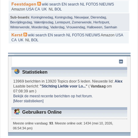
Feestdagen
wiki
search EN
search NL
FOTOS
NIEUWS
Amazon
USA
CA
UK
NL
BOL
Sub-boards
:
Koninginnedag
,
Koningsdag
,
Nieuwjaar
,
Dierendag
,
Bevrijdingsdag
,
Valentijnsdag
,
Lentepunt
,
Zomerwende
,
Herfstpunt
,
Winterwende
,
Moederdag
,
Vaderdag
,
Vrouwendag
,
Halloween
,
Samhain
Kerst
wiki
search EN
search NL
FOTOS
NIEUWS
Amazon
USA
CA
UK
NL
BOL
Oud Vossemeer & Roosevelt - Infocentrum
Statistieken
13969 berichten in 13920 Topics door 5 leden. Nieuwste lid:
Alex
Laatste bericht:
"
Stichting Liefde voor Lo...
"
(
Vandaag
om
07:08:39 am )
Bekijk de meest recente berichten op het forum.
[Meer statistieken]
Gebruikers Online
Meeste online vandaag:
93
. Meeste online ooit: 1434 (mei 10, 2026,
06:54:34 pm)