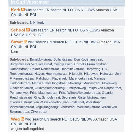
in Oud Vossemeer
Kerk
wiki
search EN
search NL
FOTOS
NIEUWS
Amazon
USA
CA
UK
NL
BOL
Sub-boards
:
N.H. kerk
School
wiki
search EN
search NL
FOTOS
NIEUWS
Amazon
USA
CA
UK
NL
BOL
Straat
wiki
search EN
search NL
FOTOS
NIEUWS
Amazon
USA
CA
UK
NL
BOL
kern
Sub-boards
:
Boneblokstraat
,
Botlandstraat
,
Bou Kooijmanstraat
,
Burgemeester Versluysstraat
,
Coentjesweg
,
Cornelis Frankenstraat
,
Damasstraat
,
Dokter Renesstraat
,
Doorninckstraat
,
Dorpsweg
,
F.D.
Rooseveltstraat
,
Haven
,
Heermanstraat
,
Hiksedijk
,
Hikseweg
,
Hofstraat
,
John
F. Kennedystraat
,
Kalisbuurt
,
Klaverveld
,
Marehoekstraat
,
Marinus
Lindhoutstraat
,
Martin Luther Kingstraat
,
Molendijk
,
Molenstraat
,
Molenweg
,
Onder de Molen
,
Oudvossemeersedijk
,
Patrijzenweg
,
Philips van Dorpsstraat
,
Pompoenwei
,
Prins Mauritsstraat
,
Prins Willem Alexanderstraat
,
Quartier
,
Raadhuisstraat
,
Ring
,
Schoolstraat
,
Secretaris Rijstenbilstraat
,
van
Overveststraat
,
van Wissekerkehof
,
van Zeylstraat
,
Veerstraat
,
Vierwindenstraat
,
Vogelsangsedijk
,
Voorstraat
,
Weelhoekstraat
,
Willem van
Beierenstraat
,
Zilverstraat
Weg
wiki
search EN
search NL
FOTOS
NIEUWS
Amazon
USA
CA
UK
NL
BOL
wegen buitengebied