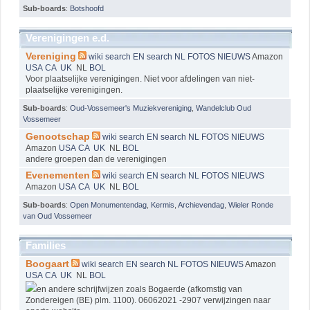
Sub-boards
:
Botshoofd
Verenigingen e.d.
Vereniging
wiki
search EN
search NL
FOTOS
NIEUWS
Amazon
USA
CA
UK
NL
BOL
Voor plaatselijke verenigingen. Niet voor afdelingen van niet-
plaatselijke verenigingen.
Sub-boards
:
Oud-Vossemeer's Muziekvereniging
,
Wandelclub Oud
Vossemeer
Genootschap
wiki
search EN
search NL
FOTOS
NIEUWS
Amazon
USA
CA
UK
NL
BOL
andere groepen dan de verenigingen
Evenementen
wiki
search EN
search NL
FOTOS
NIEUWS
Amazon
USA
CA
UK
NL
BOL
Sub-boards
:
Open Monumentendag
,
Kermis
,
Archievendag
,
Wieler Ronde
van Oud Vossemeer
Families
Boogaart
wiki
search EN
search NL
FOTOS
NIEUWS
Amazon
USA
CA
UK
NL
BOL
en andere schrijfwijzen zoals Bogaerde (afkomstig van
Zondereigen (BE) plm. 1100). 06062021 -2907 verwijzingen naar