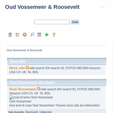
Oud Vossemeer & Roosevelt
Oud Vossemeer & Roosevelt
Deze site
Deze site
wiki
search EN
search NL
FOTOS
NIEUWS
Amazon
USA
CA
UK
NL
BOL
Oud Vossemeer als plaats
Oud-Vossemeer
wiki
search EN
search NL
FOTOS
NIEUWS
Amazon
USA
CA
UK
NL
BOL
Oud-Vossemeer
Hoe kom ik naar Oud Vossemeer ?
(noem onze site als referentie!)
Sub-boards
:
Botshoofd
,
Vrijberghe