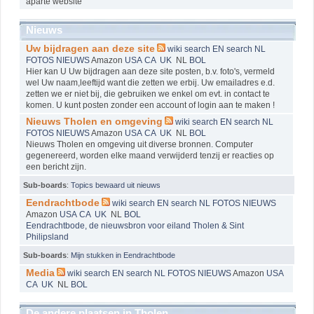
aparte website
Nieuws
Uw bijdragen aan deze site
wiki
search EN
search NL
FOTOS
NIEUWS
Amazon
USA
CA
UK
NL
BOL
Hier kan U Uw bijdragen aan deze site posten, b.v. foto's, vermeld
wel Uw naam,leeftijd want die zetten we erbij. Uw emailadres e.d.
zetten we er niet bij, die gebruiken we enkel om evt. in contact te
komen. U kunt posten zonder een account of login aan te maken !
Nieuws Tholen en omgeving
wiki
search EN
search NL
FOTOS
NIEUWS
Amazon
USA
CA
UK
NL
BOL
Nieuws Tholen en omgeving uit diverse bronnen. Computer
gegenereerd, worden elke maand verwijderd tenzij er reacties op
een bericht zijn.
Sub-boards
:
Topics bewaard uit nieuws
Eendrachtbode
wiki
search EN
search NL
FOTOS
NIEUWS
Amazon
USA
CA
UK
NL
BOL
Eendrachtbode, de nieuwsbron voor eiland Tholen & Sint
Philipsland
Sub-boards
:
Mijn stukken in Eendrachtbode
Media
wiki
search EN
search NL
FOTOS
NIEUWS
Amazon
USA
CA
UK
NL
BOL
De andere plaatsen in Tholen