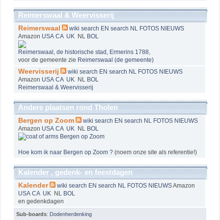
Reimerswaal & Weervisserij
Reimerswaal
wiki
search EN
search NL
FOTOS
NIEUWS
Amazon
USA
CA
UK
NL
BOL
Reimerswaal, de historische stad, Ermerins 1788
,
voor de gemeente zie
Reimerswaal (de gemeente)
Weervisserij
wiki
search EN
search NL
FOTOS
NIEUWS
Amazon
USA
CA
UK
NL
BOL
Reimerswaal & Weervisserij
Andere plaatsen rond Tholen
Bergen op Zoom
wiki
search EN
search NL
FOTOS
NIEUWS
Amazon
USA
CA
UK
NL
BOL
Hoe kom ik naar Bergen op Zoom ?
(noem onze site als referentie!)
Kalender , gedenk- en feestdagen
Kalender
wiki
search EN
search NL
FOTOS
NIEUWS
Amazon
USA
CA
UK
NL
BOL
en gedenkdagen
Sub-boards
:
Dodenherdenking