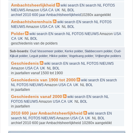
Ambachtsheerlijkheid
wiki
search EN
search NL
FOTOS
NIEUWS
Amazon
USA
CA
UK
NL
BOL
archief 2010 600 jaar Ambachtsheerlijkheid
10280x aangeklikt
Ambachtsherenhuis
wiki
search EN
search NL
FOTOS
NIEUWS
Amazon
USA
CA
UK
NL
BOL
Polder
wiki
search EN
search NL
FOTOS
NIEUWS
Amazon
USA
CA
UK
NL
BOL
geschiedenis van de polders
Sub-boards
:
Oud Vossemeer polder
,
Kerke polder
,
Slabbecoorn polder
,
Oud-
Kijkuit polder
,
Leguit polder
,
Hikke polder
,
Vogelsang polder
,
Vrijberghe polders
Geschiedenis
wiki
search EN
search NL
FOTOS
NIEUWS
Amazon
USA
CA
UK
NL
BOL
in jaartallen vanaf 1500 tot 1900
Geschiedenis van 1900 tot 2000
wiki
search EN
search
NL
FOTOS
NIEUWS
Amazon
USA
CA
UK
NL
BOL
in jaartallen
Geschiedenis vanaf 2000
wiki
search EN
search NL
FOTOS
NIEUWS
Amazon
USA
CA
UK
NL
BOL
in jaartallen
2010 600 jaar Ambachtsheerlijkheid
wiki
search EN
search NL
FOTOS
NIEUWS
Amazon
USA
CA
UK
NL
BOL
archief 2010 600 jaar Ambachtsheerlijkheid 10280x aangeklikt