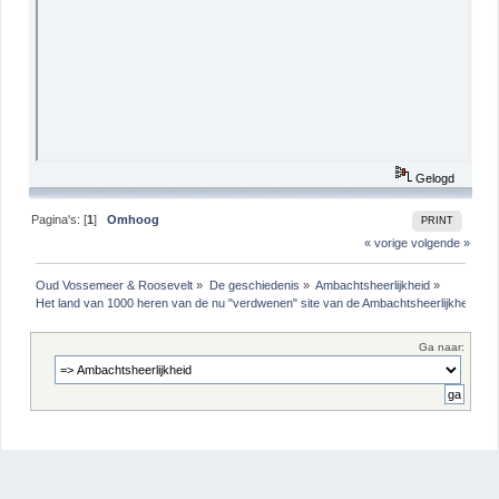
Gelogd
Pagina's: [
1
]
Omhoog
PRINT
« vorige
volgende »
Oud Vossemeer & Roosevelt
»
De geschiedenis
»
Ambachtsheerlijkheid
»
Het land van 1000 heren van de nu "verdwenen" site van de Ambachtsheerlijkheid
Ga naar: