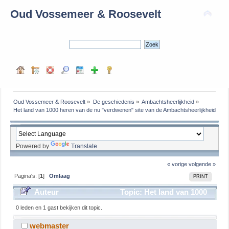
Oud Vossemeer & Roosevelt
Oud Vossemeer & Roosevelt
»
De geschiedenis
»
Ambachtsheerlijkheid
»
Het land van 1000 heren van de nu "verdwenen" site van de Ambachtsheerlijkheid
Powered by
Translate
« vorige
volgende »
Pagina's: [
1
]
Omlaag
PRINT
Auteur
Topic: Het land van 1000
heren van de nu "verdwenen" site van de
0 leden en 1 gast bekijken dit topic.
Ambachtsheerlijkheid (gelezen 9687 keer)
webmaster