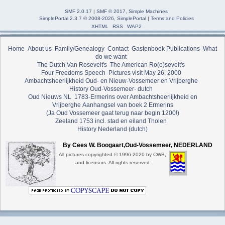
SMF 2.0.17
|
SMF © 2017
,
Simple Machines
SimplePortal 2.3.7 © 2008-2026, SimplePortal
|
Terms and Policies
XHTML
RSS
WAP2
Home
About us
Family/Genealogy
Contact
Gastenboek
Publications
What
do we want
The Dutch Van Rosevelt's
The American Ro(o)sevelt's
Four Freedoms Speech
Pictures visit May 26, 2000
Ambachtsheerlijkheid Oud- en Nieuw-Vossemeer en Vrijberghe
History Oud-Vossemeer- dutch
Oud Nieuws NL
1783-Ermerins over Ambachtsheerlijkheid en
Vrijberghe
Aanhangsel van boek 2 Ermerins
(Ja Oud Vossemeer gaat terug naar begin 1200!)
Zeeland 1753 incl. stad en eiland Tholen
History Nederland (dutch)
By Cees W. Boogaart,Oud-Vossemeer, NEDERLAND
All pictures copyrighted © 1996-2020 by CWB,
and licensors. All rights reserved