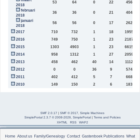
53
64
0
22
45656
2018
februari
36
36
0
21
40432
2018
januari
56
56
0
17
26243
2018
2017
710
732
1
18
195592
2016
749
750
1
23
210743
2015
1303
4903
1
23
661563
2014
958
1312
1
27
205947
2013
458
462
40
14
111276
2012
0
0
36
9
57454
2011
402
412
5
7
66878
2010
149
150
2
6
18321
SMF 2.0.17
|
SMF © 2017
,
Simple Machines
SimplePortal 2.3.7 © 2008-2026, SimplePortal
|
Terms and Policies
XHTML
RSS
WAP2
Home
About us
Family/Genealogy
Contact
Gastenboek
Publications
What