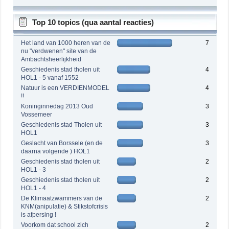
Top 10 topics (qua aantal reacties)
Het land van 1000 heren van de
7
nu "verdwenen" site van de
Ambachtsheerlijkheid
Geschiedenis stad tholen uit
4
HOL1 - 5 vanaf 1552
Natuur is een VERDIENMODEL
4
!!
Koninginnedag 2013 Oud
3
Vossemeer
Geschiedenis stad Tholen uit
3
HOL1
Geslacht van Borssele (en de
3
daarna volgende ) HOL1
Geschiedenis stad tholen uit
2
HOL1 - 3
Geschiedenis stad tholen uit
2
HOL1 - 4
De Klimaatzwammers van de
2
KNM(anipulatie) & Stikstofcrisis
is afpersing !
Voorkom dat school zich
2