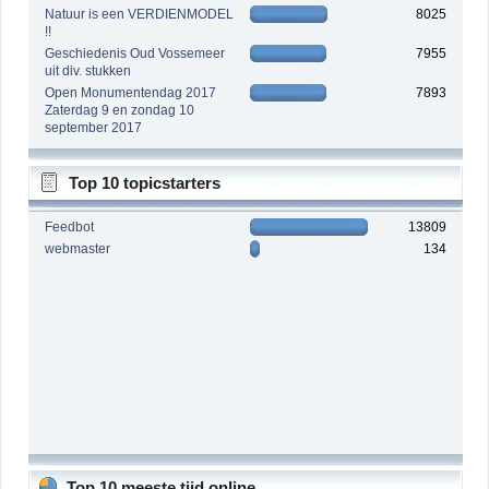
Natuur is een VERDIENMODEL
8025
!!
Geschiedenis Oud Vossemeer
7955
uit div. stukken
Open Monumentendag 2017
7893
Zaterdag 9 en zondag 10
september 2017
Top 10 topicstarters
Feedbot
13809
webmaster
134
Top 10 meeste tijd online