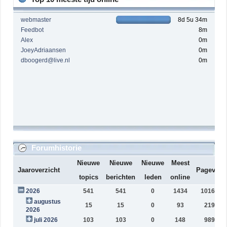
webmaster
8d 5u 34m
Feedbot
8m
Alex
0m
JoeyAdriaansen
0m
dboogerd@live.nl
0m
Forumhistorie
Nieuwe
Nieuwe
Nieuwe
Meest
Jaaroverzicht
Pageview
topics
berichten
leden
online
2026
541
541
0
1434
1016865
augustus
15
15
0
93
21953
2026
juli 2026
103
103
0
148
98981