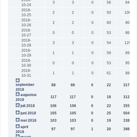
3
3
0
56
846
10-24
2018-
2
2
0
50
1066
10-25
2018-
2
2
0
60
802
10-26
2018-
0
0
0
53
863
10-27
2018-
3
3
0
54
1293
10-28
2018-
1
1
0
59
892
10-29
2018-
0
0
0
53
959
10-30
2018-
1
1
0
61
880
10-31
september
88
88
0
22
31733
2018
augustus
117
117
0
18
31231
2018
juli 2018
106
106
0
22
35573
juni 2018
105
105
0
25
50424
mei 2018
103
103
0
19
33838
april
97
97
1
20
39888
2018
maart