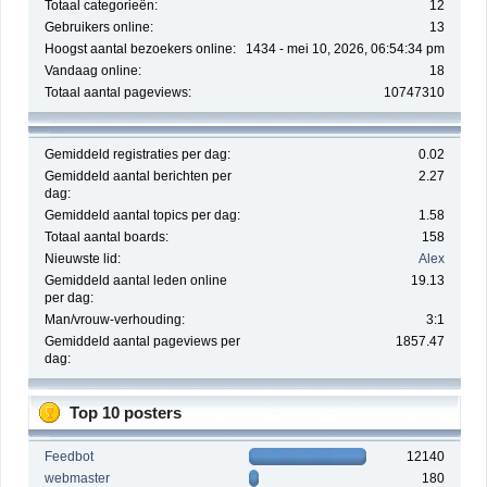
Totaal categorieën:
12
Gebruikers online:
13
Hoogst aantal bezoekers online:
1434 - mei 10, 2026, 06:54:34 pm
Vandaag online:
18
Totaal aantal pageviews:
10747310
Gemiddeld registraties per dag:
0.02
Gemiddeld aantal berichten per
2.27
dag:
Gemiddeld aantal topics per dag:
1.58
Totaal aantal boards:
158
Nieuwste lid:
Alex
Gemiddeld aantal leden online
19.13
per dag:
Man/vrouw-verhouding:
3:1
Gemiddeld aantal pageviews per
1857.47
dag:
Top 10 posters
Feedbot
12140
webmaster
180