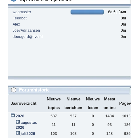
webmaster
8d 5u 34m
Feedbot
8m
Alex
0m
JoeyAdriaansen
0m
dboogerd@live.nl
0m
Forumhistorie
Nieuwe
Nieuwe
Nieuwe
Meest
Jaaroverzicht
Pageview
topics
berichten
leden
online
2026
537
537
0
1434
1013550
augustus
11
11
0
93
18638
2026
juli 2026
103
103
0
148
98981