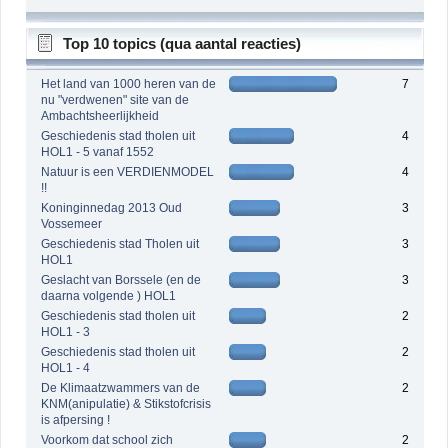
Top 10 topics (qua aantal reacties)
Het land van 1000 heren van de
7
nu "verdwenen" site van de
Ambachtsheerlijkheid
Geschiedenis stad tholen uit
4
HOL1 - 5 vanaf 1552
Natuur is een VERDIENMODEL
4
!!
Koninginnedag 2013 Oud
3
Vossemeer
Geschiedenis stad Tholen uit
3
HOL1
Geslacht van Borssele (en de
3
daarna volgende ) HOL1
Geschiedenis stad tholen uit
2
HOL1 - 3
Geschiedenis stad tholen uit
2
HOL1 - 4
De Klimaatzwammers van de
2
KNM(anipulatie) & Stikstofcrisis
is afpersing !
Voorkom dat school zich
2