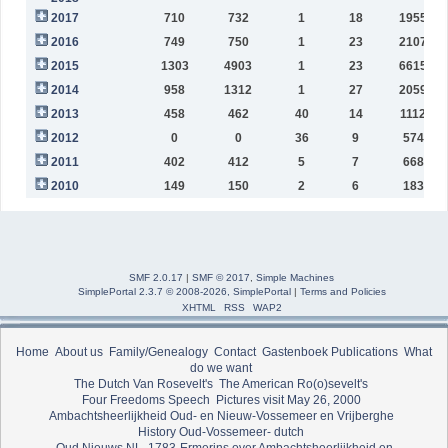
2017
710
732
1
18
195592
2016
749
750
1
23
210743
2015
1303
4903
1
23
661563
2014
958
1312
1
27
205947
2013
458
462
40
14
111276
2012
0
0
36
9
57454
2011
402
412
5
7
66878
2010
149
150
2
6
18321
SMF 2.0.17
|
SMF © 2017
,
Simple Machines
SimplePortal 2.3.7 © 2008-2026, SimplePortal
|
Terms and Policies
XHTML
RSS
WAP2
Home
About us
Family/Genealogy
Contact
Gastenboek
Publications
What
do we want
The Dutch Van Rosevelt's
The American Ro(o)sevelt's
Four Freedoms Speech
Pictures visit May 26, 2000
Ambachtsheerlijkheid Oud- en Nieuw-Vossemeer en Vrijberghe
History Oud-Vossemeer- dutch
Oud Nieuws NL
1783-Ermerins over Ambachtsheerlijkheid en