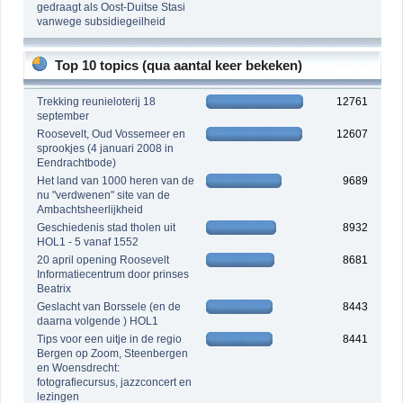
gedraagt als Oost-Duitse Stasi
vanwege subsidiegeilheid
Top 10 topics (qua aantal keer bekeken)
Trekking reunieloterij 18
12761
september
Roosevelt, Oud Vossemeer en
12607
sprookjes (4 januari 2008 in
Eendrachtbode)
Het land van 1000 heren van de
9689
nu "verdwenen" site van de
Ambachtsheerlijkheid
Geschiedenis stad tholen uit
8932
HOL1 - 5 vanaf 1552
20 april opening Roosevelt
8681
Informatiecentrum door prinses
Beatrix
Geslacht van Borssele (en de
8443
daarna volgende ) HOL1
Tips voor een uitje in de regio
8441
Bergen op Zoom, Steenbergen
en Woensdrecht:
fotografiecursus, jazzconcert en
lezingen