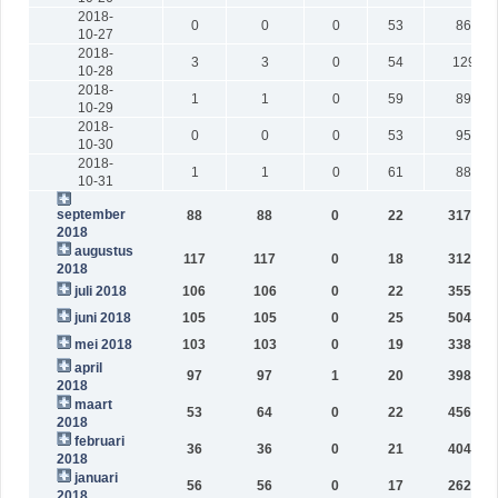
2018-
0
0
0
53
863
10-27
2018-
3
3
0
54
1293
10-28
2018-
1
1
0
59
892
10-29
2018-
0
0
0
53
959
10-30
2018-
1
1
0
61
880
10-31
september
88
88
0
22
31733
2018
augustus
117
117
0
18
31231
2018
juli 2018
106
106
0
22
35573
juni 2018
105
105
0
25
50424
mei 2018
103
103
0
19
33838
april
97
97
1
20
39888
2018
maart
53
64
0
22
45656
2018
februari
36
36
0
21
40432
2018
januari
56
56
0
17
26243
2018