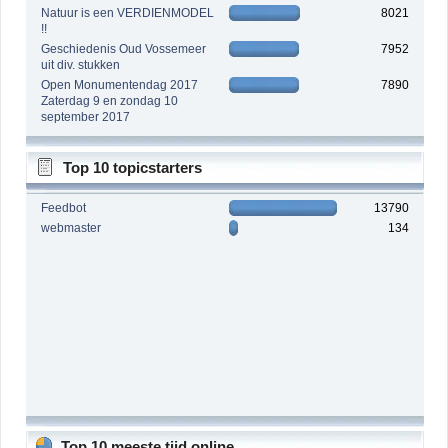
Natuur is een VERDIENMODEL
8021
!!
Geschiedenis Oud Vossemeer
7952
uit div. stukken
Open Monumentendag 2017
7890
Zaterdag 9 en zondag 10
september 2017
Top 10 topicstarters
Feedbot
13790
webmaster
134
Top 10 meeste tijd online