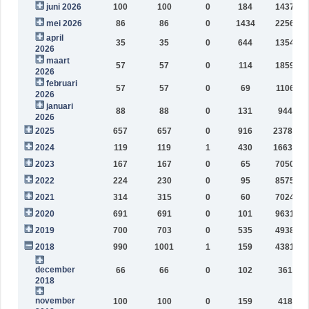
juni 2026
100
100
0
184
143785
mei 2026
86
86
0
1434
225671
april
35
35
0
644
135453
2026
maart
57
57
0
114
185902
2026
februari
57
57
0
69
110632
2026
januari
88
88
0
131
94488
2026
2025
657
657
0
916
2378797
2024
119
119
1
430
1663640
2023
167
167
0
65
705082
2022
224
230
0
95
857520
2021
314
315
0
60
702423
2020
691
691
0
101
963183
2019
700
703
0
535
493873
2018
990
1001
1
159
438153
december
66
66
0
102
36169
2018
november
100
100
0
159
41860