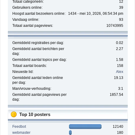
Totaal categorieën:
12
Gebruikers online:
39
Hoogst aantal bezoekers online:
1434 - mei 10, 2026, 06:54:34 pm
Vandaag online:
93
Totaal aantal pageviews:
10743995
Gemiddeld registraties per dag:
0.02
Gemiddeld aantal berichten per
2.27
dag:
Gemiddeld aantal topics per dag:
1.58
Totaal aantal boards:
158
Nieuwste lid:
Alex
Gemiddeld aantal leden online
19.13
per dag:
Man/vrouw-verhouding:
3:1
Gemiddeld aantal pageviews per
1857.54
dag:
Top 10 posters
Feedbot
12140
webmaster
180