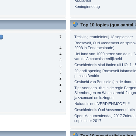
Roosevelt
Koninginnedag
Top 10 topics (qua aantal
7
Trekking reunieloterij 18 september
Roosevelt, Oud Vossemeer en sprookj
4
2008 in Eendrachtbode)
4
Het land van 1000 heren van de nu "
van de Ambachtsheerlijkheid
3
Geschiedenis stad tholen uit HOL1 - 
3
20 april opening Roosevelt Informat
3
prinses Beatrix
2
Geslacht van Borssele (en de daarn
2
Tips voor een uitje in de regio Berg
2
Steenbergen en Woensdrecht: fotogra
jazzconcert en lezingen
2
Natuur is een VERDIENMODEL !!
Geschiedenis Oud Vossemeer uit div.
Open Monumentendag 2017 Zaterdag
september 2017
Top 10 meeste tijd online