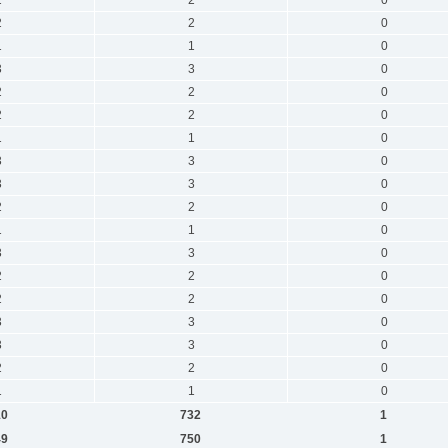
2
2
0
1
1
0
3
3
0
2
2
0
2
2
0
1
1
0
3
3
0
3
3
0
2
2
0
1
1
0
3
3
0
2
2
0
2
2
0
3
3
0
3
3
0
2
2
0
1
1
0
10
732
1
49
750
1