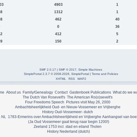
03
4903
1
58
1312
1
58
462
40
0
0
36
02
412
5
49
150
2
SMF 2.0.17
|
SMF © 2017
,
Simple Machines
SimplePortal 2.3.7 © 2008-2026, SimplePortal
|
Terms and Policies
XHTML
RSS
WAP2
me
About us
Family/Genealogy
Contact
Gastenboek
Publications
What do we w
The Dutch Van Rosevelt's
The American Ro(o)sevelt's
Four Freedoms Speech
Pictures visit May 26, 2000
Ambachtsheerlijkheid Oud- en Nieuw-Vossemeer en Vrijberghe
History Oud-Vossemeer- dutch
 NL
1783-Ermerins over Ambachtsheerlijkheid en Vrijberghe
Aanhangsel van boe
(Ja Oud Vossemeer gaat terug naar begin 1200!)
Zeeland 1753 incl. stad en eiland Tholen
History Nederland (dutch)