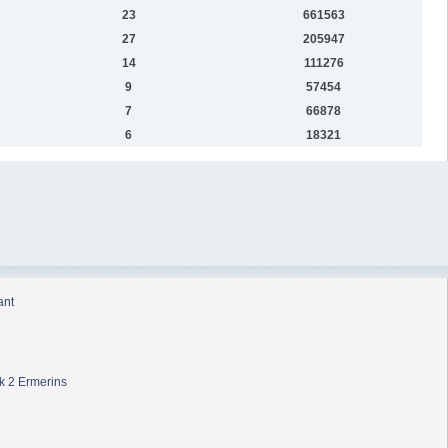
23
661563
27
205947
14
111276
9
57454
7
66878
6
18321
ant
k 2 Ermerins