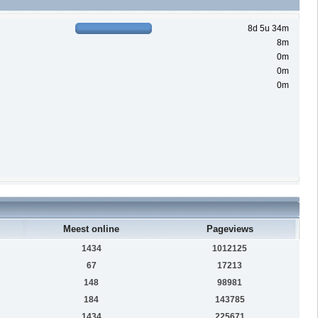
8d 5u 34m
8m
0m
0m
0m
Meest online
Pageviews
1434
1012125
67
17213
148
98981
184
143785
1434
225671