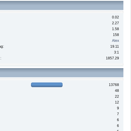
0.02
2.27
1.58
158
Alex
ag:
19.11
3:1
:
1857.29
13768
48
22
12
9
7
6
6