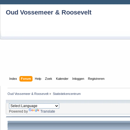
Oud Vossemeer & Roosevelt
Index
Forum
Help
Zoek
Kalender
Inloggen
Registreren
Oud Vossemeer & Roosevelt
»
Statistiekencentrum
Powered by
Translate