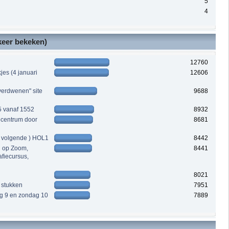
5
4
 keer bekeken)
12760
es (4 januari
12606
verdwenen" site
9688
5 vanaf 1552
8932
iecentrum door
8681
a volgende ) HOL1
8442
en op Zoom,
8441
fiecursus,
8021
 stukken
7951
 9 en zondag 10
7889