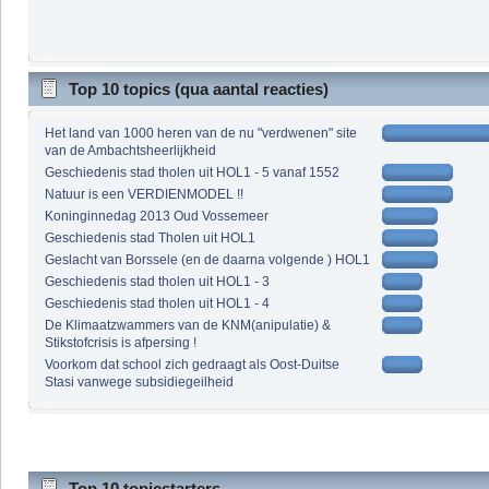
Top 10 topics (qua aantal reacties)
Het land van 1000 heren van de nu "verdwenen" site
van de Ambachtsheerlijkheid
Geschiedenis stad tholen uit HOL1 - 5 vanaf 1552
Natuur is een VERDIENMODEL !!
Koninginnedag 2013 Oud Vossemeer
Geschiedenis stad Tholen uit HOL1
Geslacht van Borssele (en de daarna volgende ) HOL1
Geschiedenis stad tholen uit HOL1 - 3
Geschiedenis stad tholen uit HOL1 - 4
De Klimaatzwammers van de KNM(anipulatie) &
Stikstofcrisis is afpersing !
Voorkom dat school zich gedraagt als Oost-Duitse
Stasi vanwege subsidiegeilheid
Top 10 topicstarters