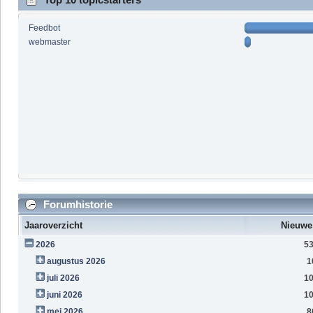
Feedbot
webmaster
Forumhistorie
Jaaroverzicht
Nieuwe
2026
5
augustus 2026
1
juli 2026
1
juni 2026
1
mei 2026
8