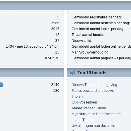
5
Gemiddeld registraties per dag:
13966
Gemiddeld aantal berichten per dag:
13917
Gemiddeld aantal topics per dag:
12
Totaal aantal boards:
27
Nieuwste lid:
1434 - mei 10, 2026, 06:54:34 pm
Gemiddeld aantal leden online per d
25
Man/vrouw-verhouding:
10742570
Gemiddeld aantal pageviews per dag
Top 10 boards
12140
Nieuws Tholen en omgeving
180
Topics bewaard uit nieuws
Tholen
Oud-Vossemeer
Ambachtsheerlijkheid
Mijn stukken in Eendrachtbode
eiland Tholen
Uw bijdragen aan deze site