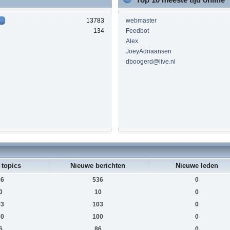
13783
webmaster
134
Feedbot
Alex
JoeyAdriaansen
dboogerd@live.nl
 topics
Nieuwe berichten
Nieuwe leden
36
536
0
0
10
0
03
103
0
00
100
0
6
86
0