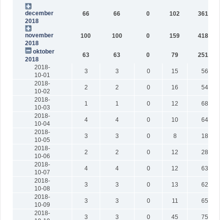
december
66
66
0
102
36169
2018
november
100
100
0
159
41860
2018
oktober
63
63
0
79
25106
2018
2018-
3
3
0
15
561
10-01
2018-
2
2
0
16
543
10-02
2018-
1
1
0
12
689
10-03
2018-
4
4
0
10
647
10-04
2018-
3
3
0
8
187
10-05
2018-
2
2
0
12
286
10-06
2018-
4
4
0
12
636
10-07
2018-
3
3
0
13
624
10-08
2018-
3
3
0
11
650
10-09
2018-
3
3
0
45
757