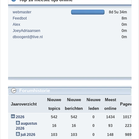
webmaster
8d 5u 34m
Feedbot
8m
Alex
0m
JoeyAdriaansen
0m
dboogerd@live.nl
0m
Forumhistorie
Nieuwe
Nieuwe
Nieuwe
Meest
Jaaroverzicht
Pageview
topics
berichten
leden
online
2026
542
542
0
1434
1017243
augustus
16
16
0
93
22331
2026
juli 2026
103
103
0
148
98981