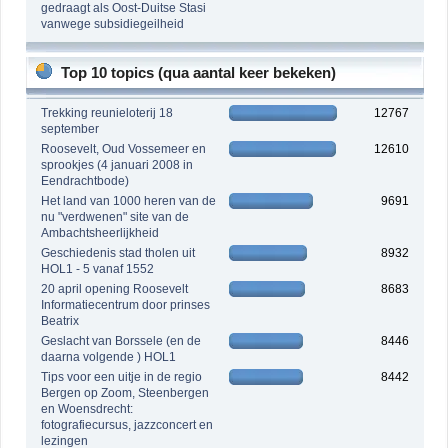
gedraagt als Oost-Duitse Stasi
vanwege subsidiegeilheid
Top 10 topics (qua aantal keer bekeken)
Trekking reunieloterij 18
12767
september
Roosevelt, Oud Vossemeer en
12610
sprookjes (4 januari 2008 in
Eendrachtbode)
Het land van 1000 heren van de
9691
nu "verdwenen" site van de
Ambachtsheerlijkheid
Geschiedenis stad tholen uit
8932
HOL1 - 5 vanaf 1552
20 april opening Roosevelt
8683
Informatiecentrum door prinses
Beatrix
Geslacht van Borssele (en de
8446
daarna volgende ) HOL1
Tips voor een uitje in de regio
8442
Bergen op Zoom, Steenbergen
en Woensdrecht:
fotografiecursus, jazzconcert en
lezingen