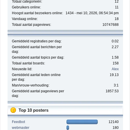
Totaal categorieën:
12
Gebruikers online:
11
Hoogst aantal bezoekers online:
1434 - mei 10, 2026, 06:54:34 pm
Vandaag online:
18
Totaal aantal pageviews:
10747688
Gemiddeld registraties per dag:
0.02
Gemiddeld aantal berichten per
2.27
dag:
Gemiddeld aantal topics per dag:
1.58
Totaal aantal boards:
158
Nieuwste lid:
Alex
Gemiddeld aantal leden online
19.13
per dag:
Man/vrouw-verhouding:
3:1
Gemiddeld aantal pageviews per
1857.53
dag:
Top 10 posters
Feedbot
12140
webmaster
180