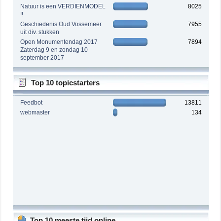
Natuur is een VERDIENMODEL
8025
!!
Geschiedenis Oud Vossemeer
7955
uit div. stukken
Open Monumentendag 2017
7894
Zaterdag 9 en zondag 10
september 2017
Top 10 topicstarters
Feedbot
13811
webmaster
134
Top 10 meeste tijd online