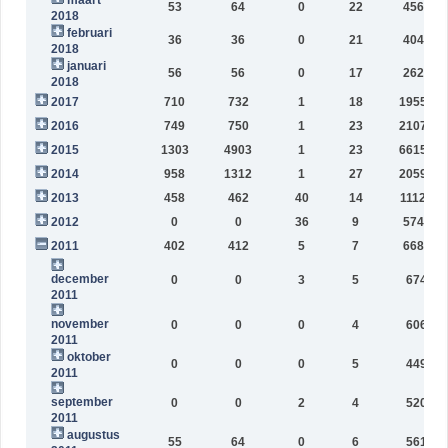
53
64
0
22
45656
2018
februari
36
36
0
21
40432
2018
januari
56
56
0
17
26243
2018
2017
710
732
1
18
195592
2016
749
750
1
23
210743
2015
1303
4903
1
23
661563
2014
958
1312
1
27
205947
2013
458
462
40
14
111276
2012
0
0
36
9
57454
2011
402
412
5
7
66878
december
0
0
3
5
6748
2011
november
0
0
0
4
6060
2011
oktober
0
0
0
5
4499
2011
september
0
0
2
4
5203
2011
augustus
55
64
0
6
5617