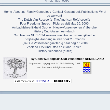
XHTML
RSS
WAP2
Home
About us
Family/Genealogy
Contact
Gastenboek
Publications
What
do we want
The Dutch Van Rosevelt's
The American Ro(o)sevelt's
Four Freedoms Speech
Pictures visit May 26, 2000
Ambachtsheerlijkheid Oud- en Nieuw-Vossemeer en Vrijberghe
History Oud-Vossemeer- dutch
Oud Nieuws NL
1783-Ermerins over Ambachtsheerlijkheid en
Vrijberghe
Aanhangsel van boek 2 Ermerins
(Ja Oud Vossemeer gaat terug naar begin 1200!)
Zeeland 1753 incl. stad en eiland Tholen
History Nederland (dutch)
By Cees W. Boogaart,Oud-Vossemeer, NEDERLAND
All pictures copyrighted © 1996-2020 by CWB,
and licensors. All rights reserved