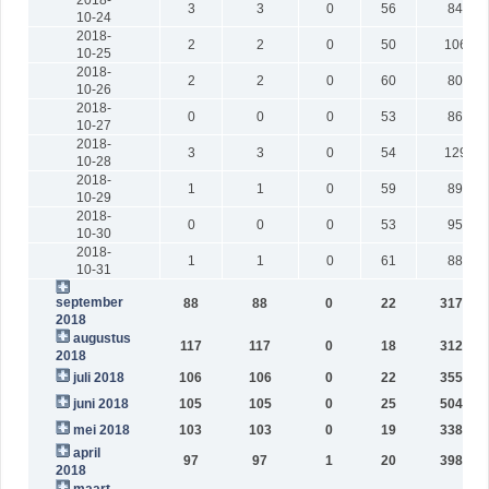
3
3
0
56
846
10-24
2018-
2
2
0
50
1066
10-25
2018-
2
2
0
60
802
10-26
2018-
0
0
0
53
863
10-27
2018-
3
3
0
54
1293
10-28
2018-
1
1
0
59
892
10-29
2018-
0
0
0
53
959
10-30
2018-
1
1
0
61
880
10-31
september
88
88
0
22
31733
2018
augustus
117
117
0
18
31231
2018
juli 2018
106
106
0
22
35573
juni 2018
105
105
0
25
50424
mei 2018
103
103
0
19
33838
april
97
97
1
20
39888
2018
maart