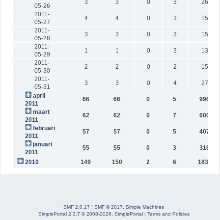
3
3
0
3
260
05-26
2011-
4
4
0
3
151
05-27
2011-
3
3
0
3
152
05-28
2011-
1
1
0
3
136
05-29
2011-
2
2
0
2
158
05-30
2011-
3
3
0
4
274
05-31
april
66
66
0
5
9964
2011
maart
62
62
0
7
6006
2011
februari
57
57
0
5
4073
2011
januari
55
55
0
3
3166
2011
2010
149
150
2
6
18321
SMF 2.0.17
|
SMF © 2017
,
Simple Machines
SimplePortal 2.3.7 © 2008-2026, SimplePortal
|
Terms and Policies