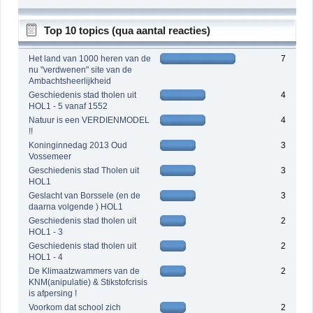
Top 10 topics (qua aantal reacties)
Het land van 1000 heren van de
7
nu "verdwenen" site van de
Ambachtsheerlijkheid
Geschiedenis stad tholen uit
4
HOL1 - 5 vanaf 1552
Natuur is een VERDIENMODEL
4
!!
Koninginnedag 2013 Oud
3
Vossemeer
Geschiedenis stad Tholen uit
3
HOL1
Geslacht van Borssele (en de
3
daarna volgende ) HOL1
Geschiedenis stad tholen uit
2
HOL1 - 3
Geschiedenis stad tholen uit
2
HOL1 - 4
De Klimaatzwammers van de
2
KNM(anipulatie) & Stikstofcrisis
is afpersing !
Voorkom dat school zich
2