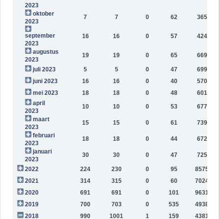
2023
oktober
7
7
0
62
36514
2023
september
16
16
0
57
42482
2023
augustus
19
19
0
65
66925
2023
juli 2023
5
5
0
47
69944
juni 2023
16
16
0
40
57008
mei 2023
18
18
0
48
60199
april
10
10
0
53
67708
2023
maart
15
15
0
61
73973
2023
februari
18
18
0
44
67293
2023
januari
30
30
0
47
72501
2023
2022
224
230
0
95
857520
2021
314
315
0
60
702423
2020
691
691
0
101
963183
2019
700
703
0
535
493873
2018
990
1001
1
159
438153