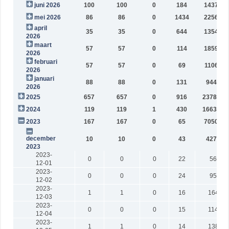
juni 2026
100
100
0
184
143785
mei 2026
86
86
0
1434
225671
april
35
35
0
644
135453
2026
maart
57
57
0
114
185902
2026
februari
57
57
0
69
110632
2026
januari
88
88
0
131
94488
2026
2025
657
657
0
916
2378797
2024
119
119
1
430
1663640
2023
167
167
0
65
705082
december
10
10
0
43
42775
2023
2023-
0
0
0
22
563
12-01
2023-
0
0
0
24
953
12-02
2023-
1
1
0
16
1640
12-03
2023-
0
0
0
15
1149
12-04
2023-
1
1
0
14
1381