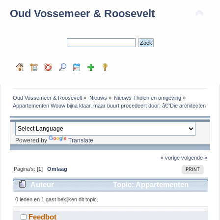
Oud Vossemeer & Roosevelt
Oud Vossemeer & Roosevelt
»
Nieuws
»
Nieuws Tholen en omgeving
»
Appartementen Wouw bijna klaar, maar buurt procedeert door: â€˜Die architecten heb
Powered by
Translate
« vorige
volgende »
Pagina's: [
1
]
Omlaag
PRINT
Auteur
Topic: Appartementen
Wouw bijna klaar, maar buurt procedeert door: â€˜Die
0 leden en 1 gast bekijken dit topic.
architecten hebben geen cultuurhistorische
Feedbot