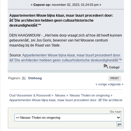
«
Gepost op:
november 02, 2023, 01:24:03 pm »
deskundigheidâ€™ (gelezen 570 keer)
Appartementen Wouw bijna klaar, maar buurt procedeert door:
â€˜Die architecten hebben geen cultuurhistorische
deskundigheidâ€™
DEN HAAG/WOUW - ,,Het hele dorp vraagt zich af hoe dit heeft kunnen
gebeurenâ€, zei Jos Goris, bewoner van het Wouwse centrum
maandag bij de Raad van State.
Source:
Appartementen Wouw bijna klaar, maar buurt procedeert door:
â€˜Die architecten hebben geen cultuurhistorische deskundigheidâ€™
Gelogd
Pagina's: [
1
]
Omhoog
PRINT
« vorige
volgende »
Oud Vossemeer & Roosevelt
»
Nieuws
»
Nieuws Tholen en omgeving
»
Appartementen Wouw bijna klaar, maar buurt procedeert door: â€˜Die architecten he
Ga naar: