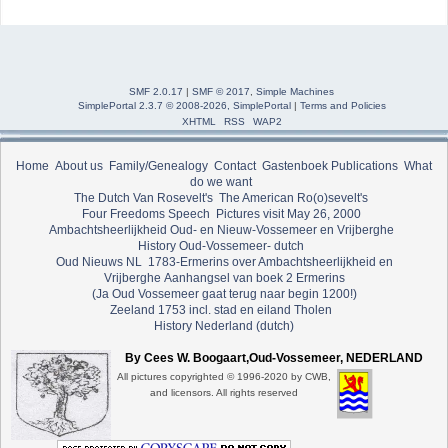
SMF 2.0.17
|
SMF © 2017
,
Simple Machines
SimplePortal 2.3.7 © 2008-2026, SimplePortal
|
Terms and Policies
XHTML
RSS
WAP2
Home
About us
Family/Genealogy
Contact
Gastenboek
Publications
What
do we want
The Dutch Van Rosevelt's
The American Ro(o)sevelt's
Four Freedoms Speech
Pictures visit May 26, 2000
Ambachtsheerlijkheid Oud- en Nieuw-Vossemeer en Vrijberghe
History Oud-Vossemeer- dutch
Oud Nieuws NL
1783-Ermerins over Ambachtsheerlijkheid en
Vrijberghe
Aanhangsel van boek 2 Ermerins
(Ja Oud Vossemeer gaat terug naar begin 1200!)
Zeeland 1753 incl. stad en eiland Tholen
History Nederland (dutch)
By Cees W. Boogaart,Oud-Vossemeer, NEDERLAND
All pictures copyrighted © 1996-2020 by CWB,
and licensors. All rights reserved