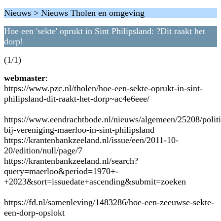
Nieuws > Nieuws Tholen en omgeving
Hoe een 'sekte' oprukt in Sint Philipsland: ?Dit raakt het
dorp!
(1/1)
webmaster
:
https://www.pzc.nl/tholen/hoe-een-sekte-oprukt-in-sint-
philipsland-dit-raakt-het-dorp~ac4e6eee/
https://www.eendrachtbode.nl/nieuws/algemeen/25208/politi
bij-vereniging-maerloo-in-sint-philipsland
https://krantenbankzeeland.nl/issue/een/2011-10-
20/edition/null/page/7
https://krantenbankzeeland.nl/search?
query=maerloo&period=1970+-
+2023&sort=issuedate+ascending&submit=zoeken
https://fd.nl/samenleving/1483286/hoe-een-zeeuwse-sekte-
een-dorp-opslokt