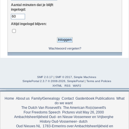
Aantal minuten dat je blijft
ingelogd:
Altijd ingelogd blijven:
Wachtwoord vergeten?
SMF 2.0.17
|
SMF © 2017
,
Simple Machines
SimplePortal 2.3.7 © 2008-2026, SimplePortal
|
Terms and Policies
XHTML
RSS
WAP2
Home
About us
Family/Genealogy
Contact
Gastenboek
Publications
What
do we want
The Dutch Van Rosevelt's
The American Ro(o)sevelt's
Four Freedoms Speech
Pictures visit May 26, 2000
Ambachtsheerlijkheid Oud- en Nieuw-Vossemeer en Vrijberghe
History Oud-Vossemeer- dutch
Oud Nieuws NL
1783-Ermerins over Ambachtsheerlijkheid en