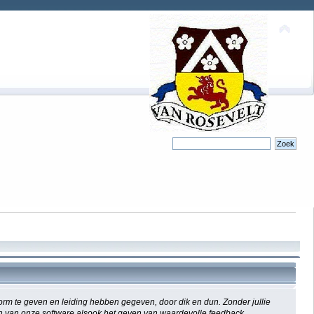
m te geven en leiding hebben gegeven, door dik en dun. Zonder jullie
ken van onze software alsook het geven van waardevolle feedback,