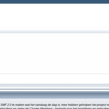
MF 2.0 te maken wat het vandaag de dag is; mee hebben geholpen het project vor
e gebruikers en zeker de Charter Members - bedankt voor het installeren en gebrui