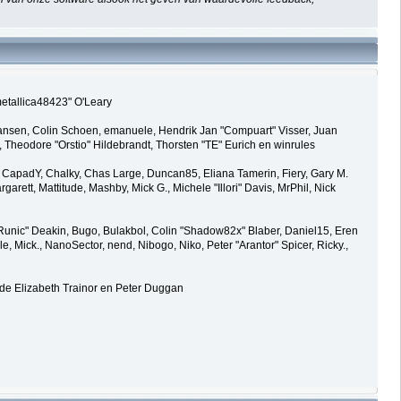
metallica48423" O'Leary
tiansen, Colin Schoen, emanuele, Hendrik Jan "Compuart" Visser, Juan
Theodore "Orstio" Hildebrandt, Thorsten "TE" Eurich en winrules
guy, CapadY, Chalky, Chas Large, Duncan85, Eliana Tamerin, Fiery, Gary M.
arett, Mattitude, Mashby, Mick G., Michele "Illori" Davis, MrPhil, Nick
nic" Deakin, Bugo, Bulakbol, Colin "Shadow82x" Blaber, Daniel15, Eren
 Mick., NanoSector, nend, Nibogo, Niko, Peter "Arantor" Spicer, Ricky.,
ade Elizabeth Trainor en Peter Duggan