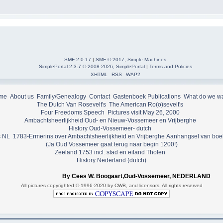
SMF 2.0.17
|
SMF © 2017
,
Simple Machines
SimplePortal 2.3.7 © 2008-2026, SimplePortal
|
Terms and Policies
XHTML
RSS
WAP2
me
About us
Family/Genealogy
Contact
Gastenboek
Publications
What do we w
The Dutch Van Rosevelt's
The American Ro(o)sevelt's
Four Freedoms Speech
Pictures visit May 26, 2000
Ambachtsheerlijkheid Oud- en Nieuw-Vossemeer en Vrijberghe
History Oud-Vossemeer- dutch
 NL
1783-Ermerins over Ambachtsheerlijkheid en Vrijberghe
Aanhangsel van boe
(Ja Oud Vossemeer gaat terug naar begin 1200!)
Zeeland 1753 incl. stad en eiland Tholen
History Nederland (dutch)
By Cees W. Boogaart,Oud-Vossemeer, NEDERLAND
All pictures copyrighted © 1996-2020 by CWB, and licensors. All rights reserved