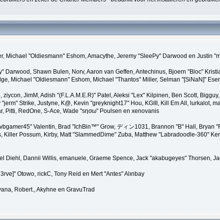
agner, Michael "Oldiesmann" Eshom, Amacythe, Jeremy "SleePy" Darwood en Justin "
y" Darwood, Shawn Bulen, Norv, Aaron van Geffen, Antechinus, Bjoern "Bloc" Kris
, Michael "Oldiesmann" Eshom, Michael "Thantos" Miller, Selman "[SiNaN]" Eser, 
e, ziycon, JimM, Adish "(F.L.A.M.E.R)" Patel, Aleksi "Lex" Kilpinen, Ben Scott, Big
m" Strike, Justyne, K@, Kevin "greyknight17" Hou, KGIII, Kill Em All, lurkalot, marg
ar, Pitti, RedOne, S-Ace, Wade "sησω" Poulsen en xenovanis
bgamer45" Valentin, Brad "IchBin™" Grow, ディン1031, Brannon "B" Hall, Bryan "Ru
 Killer Possum, Kirby, Matt "SlammedDime" Zuba, Matthew "Labradoodle-360" Kerle,
iel Diehl, Dannii Willis, emanuele, Graeme Spence, Jack "akabugeyes" Thorsen, J
3rve]" Otowo, rickC, Tony Reid en Mert "Antes" Alınbay
yana, Robert., Akyhne en GravuTrad