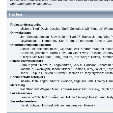
bugrapportages en meningen.
Het team
Projectondersteuning
Michele "Illori" Davis, Jessica "Suki" González, Will "Kindred" W
Ontwikkelaars
Jon "Sesquipedalian" Stovell, John "live627" Rayes, Jeremy "SleeP
"JayBachatero" Hernandez, Karl "RegularExpression" Benson, Grudge
Ondersteuningsspecialisten
Aleksi "Lex" Kilpinen, br360, GigaWatt, Will "Kindred" Wagner, Stev
Gadsdon, gbsothere, Harro, Huw, Jan-Olof "Owdy" Eriksson, Jeremy "jer
"Fizzy" Dyer, Nick "Ha²", Paul_Pauline, Piro "Sarge" Dhima, Rumba
Extensieontwikkelaars
Sami "SychO" Mazouz, Diego Andrés, Gary M. Gadsdon, Jonathan "v
Yasarkurt, Gwenwyfar, Jason "JBlaze" Clemons, Jerry, Joker™, Kays,
snork13, Spuds, Steven "Fustrate" Hoffman en Joey "Tyrsson" Smith
Documentatieschrijvers
Irisado, Joshua "groundup" Dickerson, AngellinaBelle, Chainy, Dan
Marketing
Will "Kindred" Wagner, Marcus "cσσкιє мσηѕтєя" Forsberg, Ralph "[n
Lokaliseerders
Francisco "d3vcho" DomÃ­nguez, Nikola "Dzonny" NovakoviÄ‡, Rel
Serverbeheerders
Derek Schwab, Michael Johnson en Liroy van Hoewijk