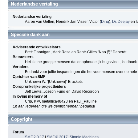
Nederlandse vertaling
Nederlandse vertaling
Aaron van Geffen, Hendrik Jan Visser, Victor (
Dinq
),
Dr. Deejay
en l
Speciale dank aan
Adviserende ontwikkelaars
Brett Flannigan, Mark Rose en René-Gilles "Nao 尚" Deberdt
Betatesters
Het kleine groepje mensen dat onophoudelijk bugs vindt, feedback 
Vertalers
Bedankt voor jullie inspanningen die het voor mensen over de hel
Oprichter van SMF
Unknown W. "[Unknown]" Brackets
Oorspronkelijke projectleiders
Jeff Lewis, Joseph Fung en David Recordon
In loving memory of
Crip, K@, metallica48423 en Paul_Pauline
En aan iedereen die we gemist hebben: bedankt!
Copyright
Forum
SMF 2.0.17
|
SMF © 2017
,
Simple Machines