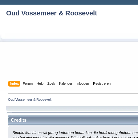
Oud Vossemeer & Roosevelt
Index
Forum
Help
Zoek
Kalender
Inloggen
Registreren
Oud Vossemeer & Roosevelt
Credits
Simple Machines wil graag iedereen bedanken die heeft meegeholpen om S
zou het niet mogelijk zijn geweest. Dit heeft ook zeker betrekking op onz