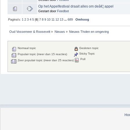
Op het Appelfestival draait alles om deâ€¦ appel
Gestart door
Feedbot
Pagina's:
1
2
3
4
5
[
6
]
7
8
9
10
11
12
13
...
689
Omhoog
Oud Vossemeer & Roosevelt
»
Nieuws
»
Nieuws Tholen en omgeving
Normaal topic
Gesloten topic
Sticky Topic
Populair topic (meer dan 15 reacties)
Poll
Zeer populair topic (meer dan 25 reacties)
Ho