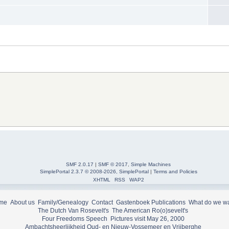
SMF 2.0.17
|
SMF © 2017
,
Simple Machines
SimplePortal 2.3.7 © 2008-2026, SimplePortal
|
Terms and Policies
XHTML
RSS
WAP2
me
About us
Family/Genealogy
Contact
Gastenboek
Publications
What do we w
The Dutch Van Rosevelt's
The American Ro(o)sevelt's
Four Freedoms Speech
Pictures visit May 26, 2000
Ambachtsheerlijkheid Oud- en Nieuw-Vossemeer en Vrijberghe