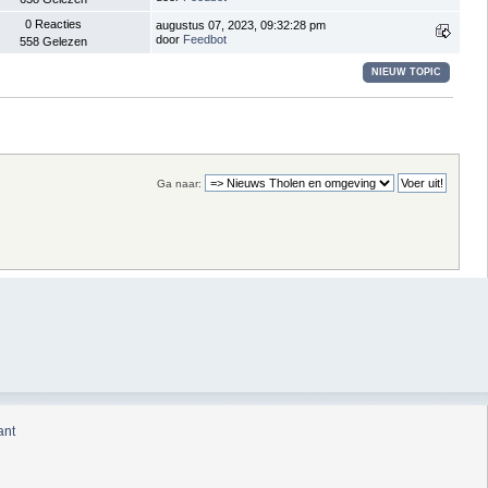
0 Reacties
augustus 07, 2023, 09:32:28 pm
door
Feedbot
558 Gelezen
NIEUW TOPIC
Ga naar:
ant