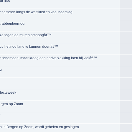
gt niet
ndstoten langs de westkust en veel neerslag
 Krabbentoernooi
en ze tegen de muren omhoogâ€™
hoop het nog lang te kunnen doenâ€™
n fenomeen, maar kreeg een hartverzakking toen hij vielâ€™
ag
ollecteweek
 Bergen op Zoom
r
rein in Bergen op Zoom, wordt gebeten en geslagen