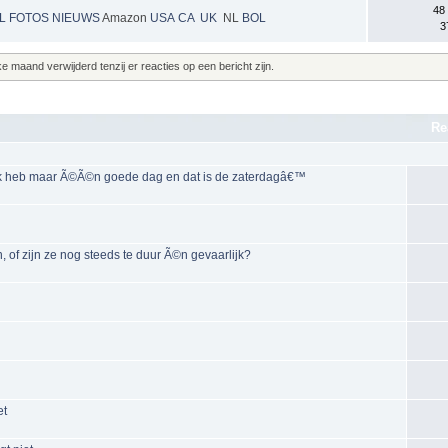
48
NL
FOTOS
NIEUWS
Amazon
USA
CA
UK
NL
BOL
3
maand verwijderd tenzij er reacties op een bericht zijn.
Re
˜Ik heb maar Ã©Ã©n goede dag en dat is de zaterdagâ€™
 of zijn ze nog steeds te duur Ã©n gevaarlijk?
et