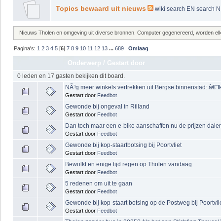
Topics bewaard uit nieuws
wiki
search EN
search 
Nieuws Tholen en omgeving uit diverse bronnen. Computer gegenereerd, worden elke 
Pagina's:
1
2
3
4
5
[
6
]
7
8
9
10
11
12
13
...
689
Omlaag
Onderwerp
/
Gestart door
0 leden en 17 gasten bekijken dit board.
NÃ³g meer winkels vertrekken uit Bergse binnenstad: â€
Gestart door
Feedbot
Gewonde bij ongeval in Rilland
Gestart door
Feedbot
Dan toch maar een e-bike aanschaffen nu de prijzen dalen,
Gestart door
Feedbot
Gewonde bij kop-staartbotsing bij Poortvliet
Gestart door
Feedbot
Bewolkt en enige tijd regen op Tholen vandaag
Gestart door
Feedbot
5 redenen om uit te gaan
Gestart door
Feedbot
Gewonde bij kop-staart botsing op de Postweg bij Poortvli
Gestart door
Feedbot