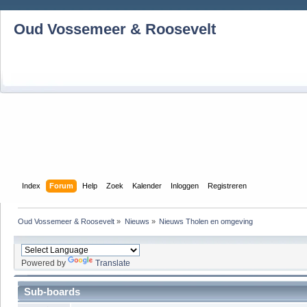
Oud Vossemeer & Roosevelt
Index
Forum
Help
Zoek
Kalender
Inloggen
Registreren
Oud Vossemeer & Roosevelt
»
Nieuws
»
Nieuws Tholen en omgeving
Powered by
Translate
Sub-boards