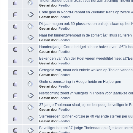
Tholen zonder bus in 2025? Als het aan Stichting Thover li
Gestart door
Feedbot
Code geel in Noord-Brabant en Zeeland: Kans op zware wi
Gestart door
Feedbot
Dit jaar mogen ook 60-plussers een balletje slaan op het
Gestart door
Feedbot
Naar het binnenzwembad in de zomer: â€˜Thuis stuiter
Gestart door
Feedbot
Honderdjarige Corrie bridget al haar halve leven: â€˜Ik 
Gestart door
Feedbot
Bekenden van Van der Poel vieren wereldtitel mee: â€˜Ee
Gestart door
Feedbot
Geregeld zon, maar ook enkele wolken op Tholen vanda
Gestart door
Feedbot
Grote stroomstoring in Hoogerheide en Huijbergen
Gestart door
Feedbot
Nierstichting zoekt vrijwilligers in Tholen voor jaarlijkse c
Gestart door
Feedbot
37-jarige Tholenaar slaat, bijt en bespuugt beveiliger in
Gestart door
Feedbot
Sterrenregen: binnenkort zie je 40 vallende sterren per uu
Gestart door
Feedbot
Beveiliger betrapt 37-jarige Tholenaar op afgesloten ter
Gestart door
Feedbot