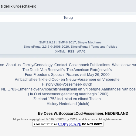
ijdelijk uitgeschakeld.
Terug
SMF 2.0.17
|
SMF © 2017
,
Simple Machines
SimplePortal 2.3.7 © 2008-2026, SimplePortal
|
Terms and Policies
XHTML
RSS
WAP2
me
About us
Family/Genealogy
Contact
Gastenboek
Publications
What do we w
The Dutch Van Rosevelt's
The American Ro(o)sevelt's
Four Freedoms Speech
Pictures visit May 26, 2000
Ambachtsheerlijkheid Oud- en Nieuw-Vossemeer en Vrijberghe
History Oud-Vossemeer- dutch
 NL
1783-Ermerins over Ambachtsheerlijkheid en Vrijberghe
Aanhangsel van boe
(Ja Oud Vossemeer gaat terug naar begin 1200!)
Zeeland 1753 incl. stad en eiland Tholen
History Nederland (dutch)
By Cees W. Boogaart,Oud-Vossemeer, NEDERLAND
All pictures copyrighted © 1996-2020 by CWB, and licensors. All rights reserved