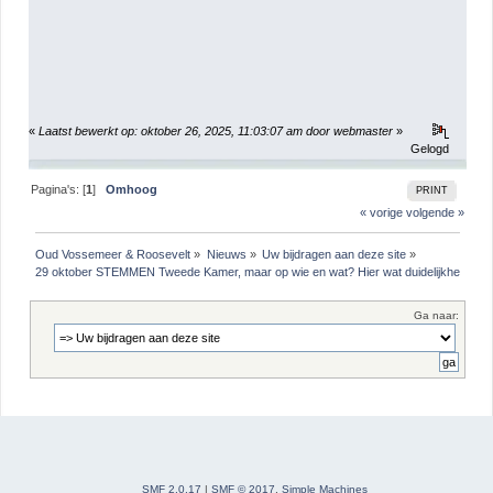
«
Laatst bewerkt op: oktober 26, 2025, 11:03:07 am door webmaster
»
Gelogd
Pagina's: [
1
]
Omhoog
PRINT
« vorige
volgende »
Oud Vossemeer & Roosevelt
»
Nieuws
»
Uw bijdragen aan deze site
»
29 oktober STEMMEN Tweede Kamer, maar op wie en wat? Hier wat duidelijkheid
Ga naar:
SMF 2.0.17
|
SMF © 2017
,
Simple Machines