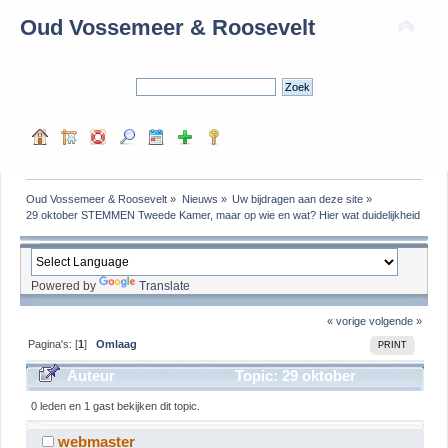
Oud Vossemeer & Roosevelt
Oud Vossemeer & Roosevelt
»
Nieuws
»
Uw bijdragen aan deze site
»
29 oktober STEMMEN Tweede Kamer, maar op wie en wat? Hier wat duidelijkheid
Powered by
Translate
« vorige
volgende »
Pagina's: [
1
]
Omlaag
PRINT
Auteur
Topic: 29 oktober
STEMMEN Tweede Kamer, maar op wie en wat? Hier
0 leden en 1 gast bekijken dit topic.
wat duidelijkheid (gelezen 1043 keer)
webmaster