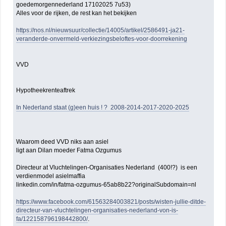
goedemorgennederland 17102025 7u53)
Alles voor de rijken, de rest kan het bekijken
https://nos.nl/nieuwsuur/collectie/14005/artikel/2586491-ja21-
veranderde-onvermeld-verkiezingsbeloftes-voor-doorrekening
VVD
Hypotheekrenteaftrek
In Nederland staat (g)een huis ! ? 2008-2014-2017-2020-2025
Waarom deed VVD niks aan asiel
ligt aan Dilan moeder Fatma Ozgumus
Directeur at Vluchtelingen-Organisaties Nederland (400!?) is een
verdienmodel asielmaffia
linkedin.com/in/fatma-ozgumus-65ab8b22?originalSubdomain=nl
https://www.facebook.com/61563284003821/posts/wisten-jullie-ditde-
directeur-van-vluchtelingen-organisaties-nederland-von-is-
fa/122158796198442800/
.