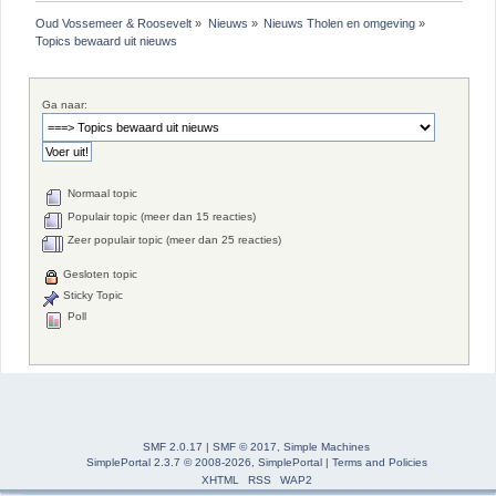
Oud Vossemeer & Roosevelt
»
Nieuws
»
Nieuws Tholen en omgeving
»
Topics bewaard uit nieuws
Ga naar:
Normaal topic
Populair topic (meer dan 15 reacties)
Zeer populair topic (meer dan 25 reacties)
Gesloten topic
Sticky Topic
Poll
SMF 2.0.17
|
SMF © 2017
,
Simple Machines
SimplePortal 2.3.7 © 2008-2026, SimplePortal
|
Terms and Policies
XHTML
RSS
WAP2