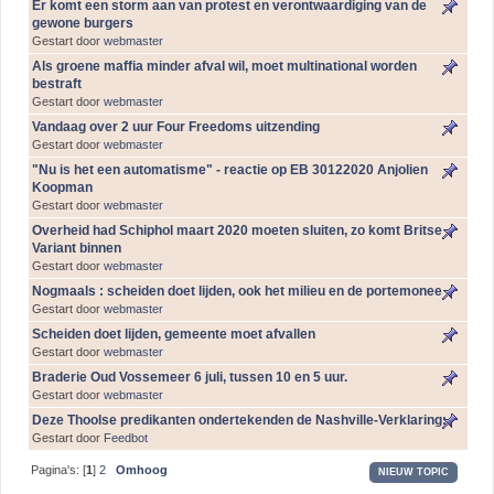
Er komt een storm aan van protest en verontwaardiging van de
gewone burgers
Gestart door
webmaster
Als groene maffia minder afval wil, moet multinational worden
bestraft
Gestart door
webmaster
Vandaag over 2 uur Four Freedoms uitzending
Gestart door
webmaster
"Nu is het een automatisme" - reactie op EB 30122020 Anjolien
Koopman
Gestart door
webmaster
Overheid had Schiphol maart 2020 moeten sluiten, zo komt Britse
Variant binnen
Gestart door
webmaster
Nogmaals : scheiden doet lijden, ook het milieu en de portemonee
Gestart door
webmaster
Scheiden doet lijden, gemeente moet afvallen
Gestart door
webmaster
Braderie Oud Vossemeer 6 juli, tussen 10 en 5 uur.
Gestart door
webmaster
Deze Thoolse predikanten ondertekenden de Nashville-Verklaring:
Gestart door
Feedbot
Pagina's: [
1
]
2
Omhoog
NIEUW TOPIC