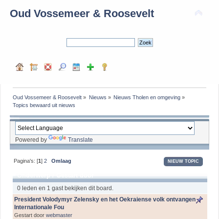
Oud Vossemeer & Roosevelt
Oud Vossemeer & Roosevelt
»
Nieuws
»
Nieuws Tholen en omgeving
»
Topics bewaard uit nieuws
Powered by
Translate
Pagina's: [
1
]
2
Omlaag
NIEUW TOPIC
Onderwerp
/
Gestart door
0 leden en 1 gast bekijken dit board.
President Volodymyr Zelensky en het Oekraiense volk ontvangen
Internationale Fou
Gestart door
webmaster