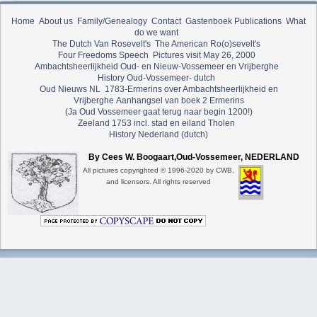
Home
About us
Family/Genealogy
Contact
Gastenboek
Publications
What
do we want
The Dutch Van Rosevelt's
The American Ro(o)sevelt's
Four Freedoms Speech
Pictures visit May 26, 2000
Ambachtsheerlijkheid Oud- en Nieuw-Vossemeer en Vrijberghe
History Oud-Vossemeer- dutch
Oud Nieuws NL
1783-Ermerins over Ambachtsheerlijkheid en
Vrijberghe
Aanhangsel van boek 2 Ermerins
(Ja Oud Vossemeer gaat terug naar begin 1200!)
Zeeland 1753 incl. stad en eiland Tholen
History Nederland (dutch)
By Cees W. Boogaart,Oud-Vossemeer, NEDERLAND
All pictures copyrighted © 1996-2020 by CWB,
and licensors. All rights reserved