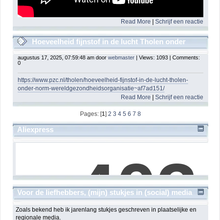
Read More
|
Schrijf een reactie
Hoeveelheid fijnstof in de lucht Tholen onder
norm Wereldgezondheidsorganisatie
augustus 17, 2025, 07:59:48 am door
webmaster
| Views: 1093 | Comments:
0
https://www.pzc.nl/tholen/hoeveelheid-fijnstof-in-de-lucht-tholen-
onder-norm-wereldgezondheidsorganisatie~af7ad151/
Read More
|
Schrijf een reactie
Pages: [
1
]
2
3
4
5
6
7
8
Aliexpress
Voor de liefhebbers, (mijn) stukjes in (social) media
Zoals bekend heb ik jarenlang stukjes geschreven in plaatselijke en
regionale media.