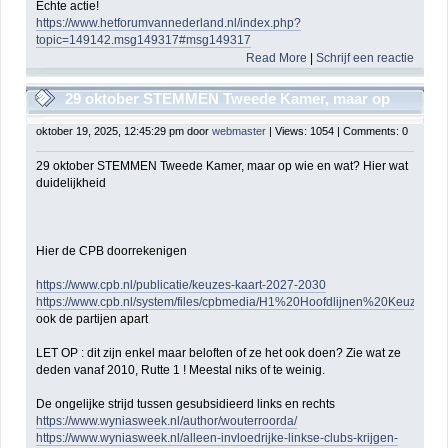
Echte actie!
https://www.hetforumvannederland.nl/index.php?
topic=149142.msg149317#msg149317
Read More
|
Schrijf een reactie
29 oktober STEMMEN Tweede Kamer, maar op
wie en wat? Hier wat duidelijkheid
oktober 19, 2025, 12:45:29 pm door
webmaster
| Views: 1054 | Comments: 0
29 oktober STEMMEN Tweede Kamer, maar op wie en wat? Hier wat
duidelijkheid
Hier de CPB doorrekenigen
https://www.cpb.nl/publicatie/keuzes-kaart-2027-2030
https://www.cpb.nl/system/files/cpbmedia/H1%20Hoofdlijnen%20Keuzes%2
ook de partijen apart
LET OP : dit zijn enkel maar beloften of ze het ook doen? Zie wat ze
deden vanaf 2010, Rutte 1 ! Meestal niks of te weinig.
De ongelijke strijd tussen gesubsidieerd links en rechts
https://www.wyniasweek.nl/author/wouterroorda/
https://www.wyniasweek.nl/alleen-invloedrijke-linkse-clubs-krijgen-