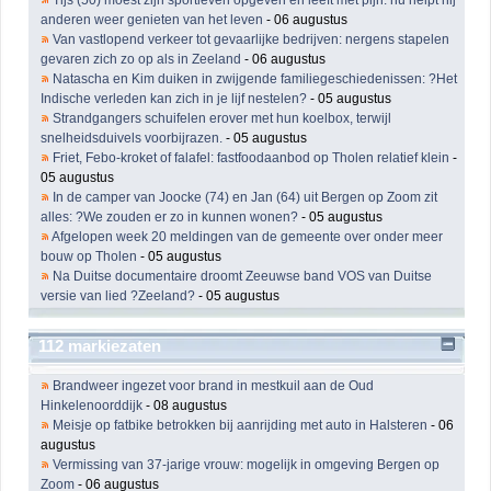
anderen weer genieten van het leven
- 06 augustus
Van vastlopend verkeer tot gevaarlijke bedrijven: nergens stapelen
gevaren zich zo op als in Zeeland
- 06 augustus
Natascha en Kim duiken in zwijgende familiegeschiedenissen: ?Het
Indische verleden kan zich in je lijf nestelen?
- 05 augustus
Strandgangers schuifelen erover met hun koelbox, terwijl
snelheidsduivels voorbijrazen.
- 05 augustus
Friet, Febo-kroket of falafel: fastfoodaanbod op Tholen relatief klein
-
05 augustus
In de camper van Joocke (74) en Jan (64) uit Bergen op Zoom zit
alles: ?We zouden er zo in kunnen wonen?
- 05 augustus
Afgelopen week 20 meldingen van de gemeente over onder meer
bouw op Tholen
- 05 augustus
Na Duitse documentaire droomt Zeeuwse band VOS van Duitse
versie van lied ?Zeeland?
- 05 augustus
112 markiezaten
Brandweer ingezet voor brand in mestkuil aan de Oud
Hinkelenoorddijk
- 08 augustus
Meisje op fatbike betrokken bij aanrijding met auto in Halsteren
- 06
augustus
Vermissing van 37-jarige vrouw: mogelijk in omgeving Bergen op
Zoom
- 06 augustus