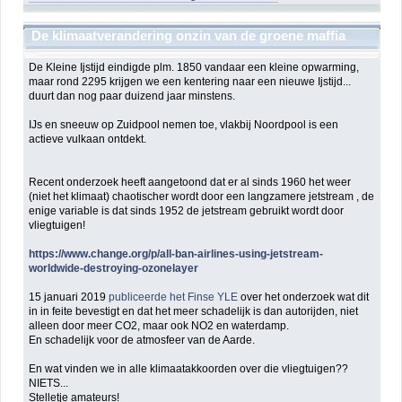
De klimaatverandering onzin van de groene maffia
(NGO) en geldbeluste politici
De Kleine Ijstijd eindigde plm. 1850 vandaar een kleine opwarming,
maar rond 2295 krijgen we een kentering naar een nieuwe Ijstijd...
duurt dan nog paar duizend jaar minstens.
IJs en sneeuw op Zuidpool nemen toe, vlakbij Noordpool is een
actieve vulkaan ontdekt.
Recent onderzoek heeft aangetoond dat er al sinds 1960 het weer
(niet het klimaat) chaotischer wordt door een langzamere jetstream , de
enige variable is dat sinds 1952 de jetstream gebruikt wordt door
vliegtuigen!
https://www.change.org/p/all-ban-airlines-using-jetstream-
worldwide-destroying-ozonelayer
15 januari 2019
publiceerde het Finse YLE
over het onderzoek wat dit
in in feite bevestigt en dat het meer schadelijk is dan autorijden, niet
alleen door meer CO2, maar ook NO2 en waterdamp.
En schadelijk voor de atmosfeer van de Aarde.
En wat vinden we in alle klimaatakkoorden over die vliegtuigen??
NIETS...
Stelletje amateurs!