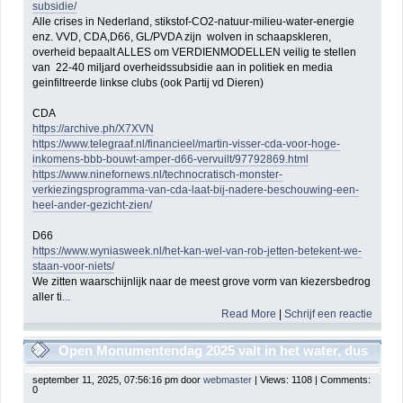
subsidie/
Alle crises in Nederland, stikstof-CO2-natuur-milieu-water-energie
enz. VVD, CDA,D66, GL/PVDA zijn wolven in schaapskleren,
overheid bepaalt ALLES om VERDIENMODELLEN veilig te stellen
van 22-40 miljard overheidssubsidie aan in politiek en media
geinfiltreerde linkse clubs (ook Partij vd Dieren)
CDA
https://archive.ph/X7XVN
https://www.telegraaf.nl/financieel/martin-visser-cda-voor-hoge-
inkomens-bbb-bouwt-amper-d66-vervuilt/97792869.html
https://www.ninefornews.nl/technocratisch-monster-
verkiezingsprogramma-van-cda-laat-bij-nadere-beschouwing-een-
heel-ander-gezicht-zien/
D66
https://www.wyniasweek.nl/het-kan-wel-van-rob-jetten-betekent-we-
staan-voor-niets/
We zitten waarschijnlijk naar de meest grove vorm van kiezersbedrog
aller ti
...
Read More
|
Schrijf een reactie
Open Monumentendag 2025 valt in het water, dus
kijk online HIER!
september 11, 2025, 07:56:16 pm door
webmaster
| Views: 1108 | Comments:
0