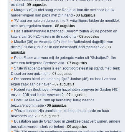
ochtend
- 09 augustus
Margaux (9) is niet bang voor Radja, al kan die met haar klauw
harder knijpen dan papa met zijn hand
- 08 augustus
?Vraag om hulp en dump ze niet?: vrijwilligers luiden de noodklok
over achtergelaten hanen
- 08 augustus
Het is Internationale Kattendag! Daarom zetten wij de poezen en
katers van 20 PZC-lezers in de spotlights
- 08 augustus
Maaike (39) en Amanda (40) zien het kattenleed dagelijks van
dichtbij: ?Hoe kun je dit in een beschaafd land toestaan??
- 08
augustus
Peter Faber was voor mij de getergde vader uit ?Schatjes!?, film
over een belegerde Bredase villa
- 07 augustus
57ste Krabbentoernooi is een soort dorpsfeest op stand, met Henk
Dissel en een quiz night
- 07 augustus
De horeca bleef kriebelen bij ?juf? Janine (48): nu heeft ze haar
eigen zaak aan de haven
- 07 augustus
Robèrt van Beckhoven kwam hazelnoten proeven bij Gaston (49)
en zei: ?Dit had ik niet verwacht?
- 07 augustus
Hotel De Nieuwe Ram op herhaling: terug naar de
bezwarencommissie
- 06 augustus
?Onze bossen zijn onmisbaar: ze houden de aarde en haar
bewoners koel?
- 06 augustus
Busstation aan de Grachtweg in Zierikzee gaat verdwijnen, andere
bushaltes worden sterk verbeterd
- 06 augustus
Tijs (50) moest zijn sportleven opgeven en leeft met pijn: nu helpt hij