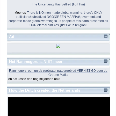
The Uncertainty Has Settled (Full film)
Meer op
There is NO men-made global warming, there's ONLY
politicians/subsidized NGO(GREEN MAFFIA)/goverment and
corporate-made global warming to us people of this earth presented as
OUR eternal sin! Yes, just like in religion!!
Ad
Het Rammegors is NIET meer
Rammegors, een uniek zoetwater natuurgebied VERNIETIGD door de
Groene Maffia
en dat kostte dan nog miljoenen ook!
How the Dutch created the Netherlands