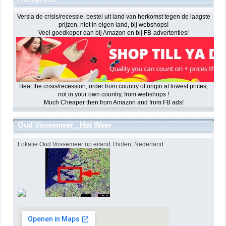
Versla de crisis/recessie, bestel uit land van herkomst tegen de laagste
prijzen, niet in eigen land, bij webshops!
Veel goedkoper dan bij Amazon en bij FB-advertenties!
Beat the crisis/recession, order from country of origin at lowest prices,
not in your own country, from webshops !
Much Cheaper then from Amazon and from FB ads!
Oud Vossemeer , Het Weer
Lokatie Oud Vossemeer op eiland Tholen, Nederland