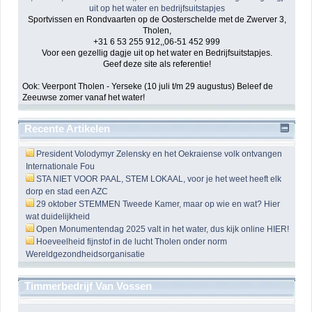
Sportvissen en Rondvaarten op de Oosterschelde met de Zwerver 3,
Tholen,
+31 6 53 255 912,,06-51 452 999
Voor een gezellig dagje uit op het water en Bedrijfsuitstapjes.
Geef deze site als referentie!
Ook: Veerpont Tholen - Yerseke (10 juli t/m 29 augustus) Beleef de
Zeeuwse zomer vanaf het water!
Recente Artikelen
President Volodymyr Zelensky en het Oekraiense volk ontvangen
Internationale Fou
STA NIET VOOR PAAL, STEM LOKAAL, voor je het weet heeft elk
dorp en stad een AZC
29 oktober STEMMEN Tweede Kamer, maar op wie en wat? Hier
wat duidelijkheid
Open Monumentendag 2025 valt in het water, dus kijk online HIER!
Hoeveelheid fijnstof in de lucht Tholen onder norm
Wereldgezondheidsorganisatie
Timmerbedrijf Van Vossen