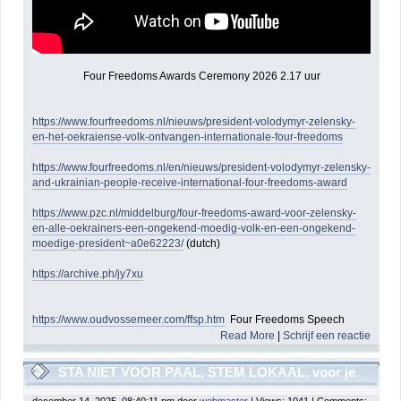
Four Freedoms Awards Ceremony 2026 2.17 uur
https://www.fourfreedoms.nl/nieuws/president-volodymyr-zelensky-
en-het-oekraiense-volk-ontvangen-internationale-four-freedoms
https://www.fourfreedoms.nl/en/nieuws/president-volodymyr-zelensky-
and-ukrainian-people-receive-international-four-freedoms-award
https://www.pzc.nl/middelburg/four-freedoms-award-voor-zelensky-
en-alle-oekrainers-een-ongekend-moedig-volk-en-een-ongekend-
moedige-president~a0e62223/
(dutch)
https://archive.ph/jy7xu
https://www.oudvossemeer.com/ffsp.htm
Four Freedoms Speech
Read More
|
Schrijf een reactie
STA NIET VOOR PAAL, STEM LOKAAL, voor je
het weet heeft elk dorp en stad een AZC
december 14, 2025, 08:40:11 pm door
webmaster
| Views: 1041 | Comments: