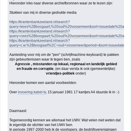
Hieronder inks naar diverse archiefbronnen waar ze te lezen zijn:
Stukken van mij in diverse gedrukte media
https://krantenbankzeeland.nl/search?
query=kees%2Bboogaart,%20oud%20vossemeer&sort=issuedate%20asce
https://krantenbankzeeland.nl/search?
query=cees%2Bboogaart,%20oud%20vossemeer&sort=issuedate%20asce
https://krantenbankzeeland.nl/search?
query=c.w.%2Bboogaart%2C+oud+vossemeer&period=&sort=issuedate+as
Aanleiding voor mij om de "pen" (schrijfmachine-keyboard) te pakken
zijn gebeurtenissen waar ik tegen ben, zoals
Agressie , misstanden op lokaal, regionaal en landelijk gebied
en fraude en corruptie
, (en daar versta ik ook (gemeentelijke)
vriendjes-politiek
onder)
Hieronder komen een aantal voorbeelden:
Over
invoering kabel-tv
, 15 januari 1981 17 kantjes A4 stuurde ik in :-)
Daarnaast:
Tegenwoordig kennen we allemaal het UWV. Wat velen niet weten dat
ik eigenlijk de stichter van het UWV ben.
In periode 1997-2000 heb ik de voorlopers, de bedrijfsverenigingen