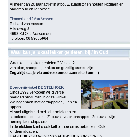
Al meer dan 20 jaar actief in afbouw, kunststof en houten kozijnen en
onderhoud en renovatie.
Timmerbedrijf Van Vossen
Richard van Vossen
Hikseweg 3
4698 RJ Oud-Vossemeer
Telefoon: 06 53675964
Waar kan je lokaal lekker genieten, bij / in Oud
Vossemeer ?
Waar kan je lekker genieten ? Vlakbij ?
van eten, snoepen, drinken en gezellig samen zijn!
Zeg altijd dat je via oudvossemeer.com site komt :-)
Boerderijwinkel DE STELHOEK
Sinds 1992 verkopen wij diverse
boerderijproducten in onze winkel.
We begonnen met aardappelen, uien en
appels.
Al snel uitgebreid met scharreleieren en
streekproducten zoals Zeeuwse vruchtensappen, Zeeuwse wijn,
honing, bier, chips enz.
In de pluktuin kunt u ook koffie, thee en ijs gebruiken. Ook
kindermiddagen.
DAGELIJKS GEOPEND VANAF 8.45 UUR. OP ZON- EN