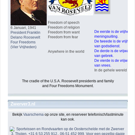
Freedom of speech
Freedom of religion
6 Januari, 1941
De eerste is de vrijheid 
Freedom from want
President Franklin
meningsuiting.
Freedom from fear
Delano Roosevelt
De tweede is de vrijheid
Four Freedoms
van godsdienst.
(Vier Vrijheden)
De derde is de vrijwarin
Anywhere in the world
van gebrek.
De vierde is de vrijwarin
van vrees.
In de gehele wereld !
The cradle of the U.S.A. Roosevelt presidents and family
and Four Freedoms Monument.
Zwerver3.nl
Bekijk
Vaarschema
op onze site, en reserveer telefonisch/lastminute
kan ook.