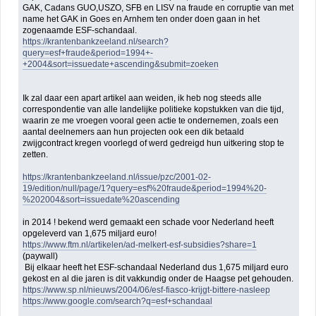
GAK, Cadans GUO,USZO, SFB en LISV na fraude en corruptie van met
name het GAK in Goes en Arnhem ten onder doen gaan in het
zogenaamde ESF-schandaal.
https://krantenbankzeeland.nl/search?
query=esf+fraude&period=1994+-
+2004&sort=issuedate+ascending&submit=zoeken
Ik zal daar een apart artikel aan weiden, ik heb nog steeds alle
correspondentie van alle landelijke politieke kopstukken van die tijd,
waarin ze me vroegen vooral geen actie te ondernemen, zoals een
aantal deelnemers aan hun projecten ook een dik betaald
zwijgcontract kregen voorlegd of werd gedreigd hun uitkering stop te
zetten.
https://krantenbankzeeland.nl/issue/pzc/2001-02-
19/edition/null/page/1?query=esf%20fraude&period=1994%20-
%202004&sort=issuedate%20ascending
in 2014 ! bekend werd gemaakt een schade voor Nederland heeft
opgeleverd van 1,675 miljard euro!
https://www.ftm.nl/artikelen/ad-melkert-esf-subsidies?share=1
(paywall)
Bij elkaar heeft het ESF-schandaal Nederland dus 1,675 miljard euro
gekost en al die jaren is dit vakkundig onder de Haagse pet gehouden.
https://www.sp.nl/nieuws/2004/06/esf-fiasco-krijgt-bittere-nasleep
https://www.google.com/search?q=esf+schandaal