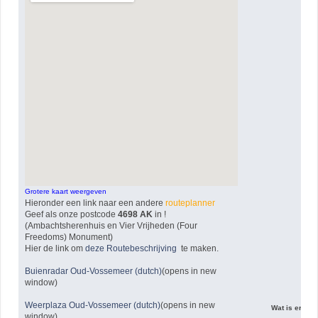
Grotere kaart weergeven
Hieronder een link naar een andere
routeplanner
Geef als onze postcode
4698 AK
in !
(Ambachtsherenhuis en Vier Vrijheden (Four
Freedoms) Monument)
Hier de link om
deze Routebeschrijving
te maken.
Buienradar Oud-Vossemeer (dutch)
(opens in new
window)
Weerplaza Oud-Vossemeer (dutch)
(opens in new
Wat is er voo
window)