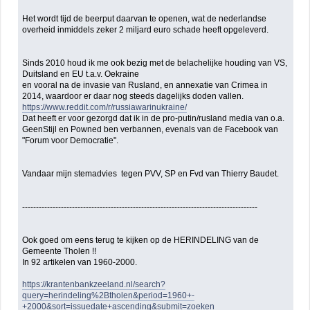
Het wordt tijd de beerput daarvan te openen, wat de nederlandse
overheid inmiddels zeker 2 miljard euro schade heeft opgeleverd.
Sinds 2010 houd ik me ook bezig met de belachelijke houding van VS,
Duitsland en EU t.a.v. Oekraine
en vooral na de invasie van Rusland, en annexatie van Crimea in
2014, waardoor er daar nog steeds dagelijks doden vallen.
https://www.reddit.com/r/russiawarinukraine/
Dat heeft er voor gezorgd dat ik in de pro-putin/rusland media van o.a.
GeenStijl en Powned ben verbannen, evenals van de Facebook van
"Forum voor Democratie".
Vandaar mijn stemadvies tegen PVV, SP en Fvd van Thierry Baudet.
-------------------------------------------------------------------------------------
Ook goed om eens terug te kijken op de HERINDELING van de
Gemeente Tholen !!
In 92 artikelen van 1960-2000.
https://krantenbankzeeland.nl/search?
query=herindeling%2Btholen&period=1960+-
+2000&sort=issuedate+ascending&submit=zoeken