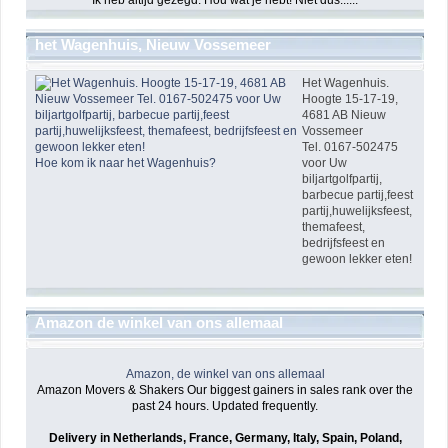
Ik heb altijd gezegd: Hou wat je hebt! Niet dus......
het Wagenhuis, Nieuw Vossemeer
Het Wagenhuis.
Hoogte 15-17-19,
4681 AB Nieuw
Vossemeer
Tel. 0167-502475
Hoe kom ik naar het Wagenhuis?
voor Uw
biljartgolfpartij,
barbecue partij,feest
partij,huwelijksfeest,
themafeest,
bedrijfsfeest en
gewoon lekker eten!
Amazon de winkel van ons allemaal
Amazon, de winkel van ons allemaal
Amazon Movers & Shakers Our biggest gainers in sales rank over the
past 24 hours. Updated frequently.
Delivery in Netherlands, France, Germany, Italy, Spain, Poland,