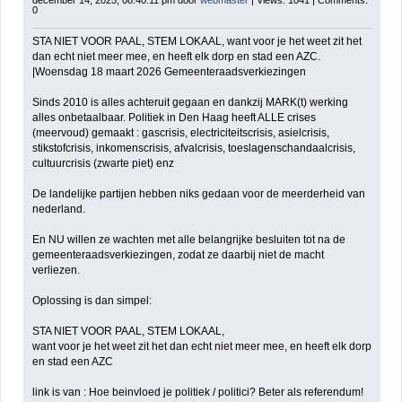
0
STA NIET VOOR PAAL, STEM LOKAAL, want voor je het weet zit het
dan echt niet meer mee, en heeft elk dorp en stad een AZC.
|Woensdag 18 maart 2026 Gemeenteraadsverkiezingen
Sinds 2010 is alles achteruit gegaan en dankzij MARK(t) werking
alles onbetaalbaar. Politiek in Den Haag heeft ALLE crises
(meervoud) gemaakt : gascrisis, electriciteitscrisis, asielcrisis,
stikstofcrisis, inkomenscrisis, afvalcrisis, toeslagenschandaalcrisis,
cultuurcrisis (zwarte piet) enz
De landelijke partijen hebben niks gedaan voor de meerderheid van
nederland.
En NU willen ze wachten met alle belangrijke besluiten tot na de
gemeenteraadsverkiezingen, zodat ze daarbij niet de macht
verliezen.
Oplossing is dan simpel:
STA NIET VOOR PAAL, STEM LOKAAL,
want voor je het weet zit het dan echt niet meer mee, en heeft elk dorp
en stad een AZC
link is van : Hoe beinvloed je politiek / politici? Beter als referendum!