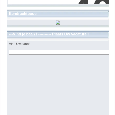
Eendrachtbode
---Vind je baan ! ---------- Plaats Uw vacature !
Vind Uw baan!