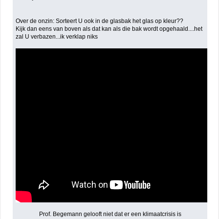
Over de onzin: Sorteert U ook in de glasbak het glas op kleur??
Kijk dan eens van boven als dat kan als die bak wordt opgehaald....het
zal U verbazen...ik verklap niks
Prof. Begemann gelooft niet dat er een klimaatcrisis is