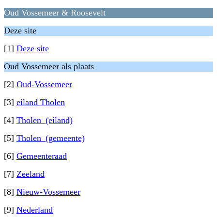
Oud Vossemeer & Roosevelt
Deze site
[1]
Deze site
Oud Vossemeer als plaats
[2]
Oud-Vossemeer
[3]
eiland Tholen
[4]
Tholen_(eiland)
[5]
Tholen_(gemeente)
[6]
Gemeenteraad
[7]
Zeeland
[8]
Nieuw-Vossemeer
[9]
Nederland