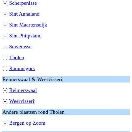
[-]
Scherpenisse
[-]
Sint Annaland
[-]
Sint Maartensdijk
[-]
Sint Philpsland
[-]
Stavenisse
[-]
Tholen
[-]
Rammegors
Reimerswaal & Weervisserij
[-]
Reimerswaal
[-]
Weervisserij
Andere plaatsen rond Tholen
[-]
Bergen op Zoom