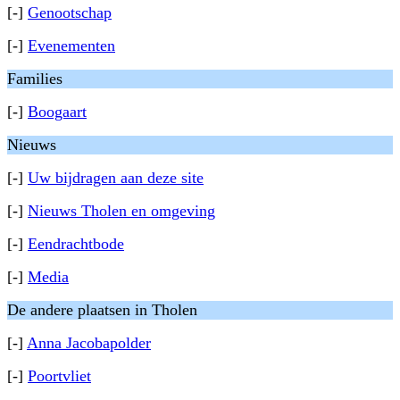
[-]
Genootschap
[-]
Evenementen
Families
[-]
Boogaart
Nieuws
[-]
Uw bijdragen aan deze site
[-]
Nieuws Tholen en omgeving
[-]
Eendrachtbode
[-]
Media
De andere plaatsen in Tholen
[-]
Anna Jacobapolder
[-]
Poortvliet