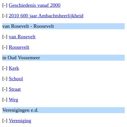
[-]
Geschiedenis vanaf 2000
[-]
2010 600 jaar Ambachtsheerlijkheid
van Rosevelt - Roosevelt
[-]
van Rosevelt
[-]
Roosevelt
in Oud Vossemeer
[-]
Kerk
[-]
School
[-]
Straat
[-]
Weg
Verenigingen e.d.
[-]
Vereniging