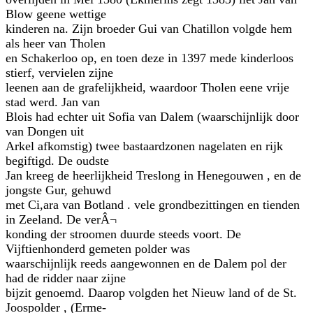
Blow geene wettige
kinderen na. Zijn broeder Gui van Chatillon volgde hem
als heer van Tholen
en Schakerloo op, en toen deze in 1397 mede kinderloos
stierf, vervielen zijne
leenen aan de grafelijkheid, waardoor Tholen eene vrije
stad werd. Jan van
Blois had echter uit Sofia van Dalem (waarschijnlijk door
van Dongen uit
Arkel afkomstig) twee bastaardzonen nagelaten en rijk
begiftigd. De oudste
Jan kreeg de heerlijkheid Treslong in Henegouwen , en de
jongste Gur, gehuwd
met Ci,ara van Botland . vele grondbezittingen en tienden
in Zeeland. De verÂ¬
konding der stroomen duurde steeds voort. De
Vijftienhonderd gemeten polder was
waarschijnlijk reeds aangewonnen en de Dalem pol der
had de ridder naar zijne
bijzit genoemd. Daarop volgden het Nieuw land of de St.
Joospolder , (Erme-