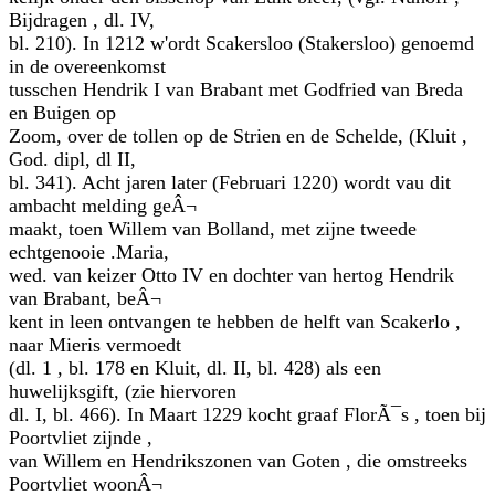
Bijdragen , dl. IV,
bl. 210). In 1212 w'ordt Scakersloo (Stakersloo) genoemd
in de overeenkomst
tusschen Hendrik I van Brabant met Godfried van Breda
en Buigen op
Zoom, over de tollen op de Strien en de Schelde, (Kluit ,
God. dipl, dl II,
bl. 341). Acht jaren later (Februari 1220) wordt vau dit
ambacht melding geÂ¬
maakt, toen Willem van Bolland, met zijne tweede
echtgenooie .Maria,
wed. van keizer Otto IV en dochter van hertog Hendrik
van Brabant, beÂ¬
kent in leen ontvangen te hebben de helft van Scakerlo ,
naar Mieris vermoedt
(dl. 1 , bl. 178 en Kluit, dl. II, bl. 428) als een
huwelijksgift, (zie hiervoren
dl. I, bl. 466). In Maart 1229 kocht graaf FlorÃ¯s , toen bij
Poortvliet zijnde ,
van Willem en Hendrikszonen van Goten , die omstreeks
Poortvliet woonÂ¬