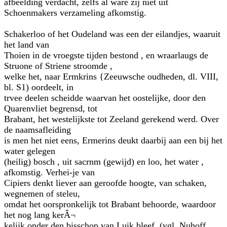
afbeelding verdacht, zelfs al ware zij niet uit
Schoenmakers verzameling afkomstig.
Schakerloo of het Oudeland was een der eilandjes, waaruit
het land van
Thoien in de vroegste tijden bestond , en wraarlaugs de
Struone of Striene stroomde ,
welke het, naar Ermkrins {Zeeuwsche oudheden, dl. VIII,
bl. S1) oordeelt, in
trvee deelen scheidde waarvan het oostelijke, door den
Quarenvliet begrensd, tot
Brabant, het westelijkste tot Zeeland gerekend werd. Over
de naamsafleiding
is men het niet eens, Ermerins deukt daarbij aan een bij het
water gelegen
(heilig) bosch , uit sacrnm (gewijd) en loo, het water ,
afkomstig. Verhei-je van
Cipiers denkt liever aan geroofde hoogte, van schaken,
wegnemen of steleu,
omdat het oorspronkelijk tot Brabant behoorde, waardoor
het nog lang kerÂ¬
kelijk onder den bisschop van Luik bleef, (vgl. Nuhoff ,