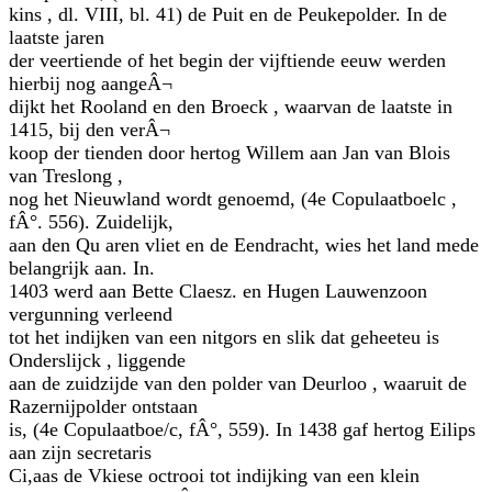
kins , dl. VIII, bl. 41) de Puit en de Peukepolder. In de
laatste jaren
der veertiende of het begin der vijftiende eeuw werden
hierbij nog aangeÂ¬
dijkt het Rooland en den Broeck , waarvan de laatste in
1415, bij den verÂ¬
koop der tienden door hertog Willem aan Jan van Blois
van Treslong ,
nog het Nieuwland wordt genoemd, (4e Copulaatboelc ,
fÂ°. 556). Zuidelijk,
aan den Qu aren vliet en de Eendracht, wies het land mede
belangrijk aan. In.
1403 werd aan Bette Claesz. en Hugen Lauwenzoon
vergunning verleend
tot het indijken van een nitgors en slik dat geheeteu is
Onderslijck , liggende
aan de zuidzijde van den polder van Deurloo , waaruit de
Razernijpolder ontstaan
is, (4e Copulaatboe/c, fÂ°, 559). In 1438 gaf hertog Eilips
aan zijn secretaris
Ci,aas de Vkiese octrooi tot indijking van een klein