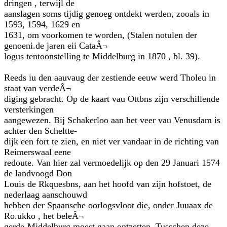
dringen , terwijl de
aanslagen soms tijdig genoeg ontdekt werden, zooals in
1593, 1594, 1629 en
1631, om voorkomen te worden, (Stalen notulen der
genoeni.de jaren eii CataÂ¬
logus tentoonstelling te Middelburg in 1870 , bl. 39).
Reeds iu den aauvaug der zestiende eeuw werd Tholeu in
staat van verdeÂ¬
diging gebracht. Op de kaart vau Ottbns zijn verschillende
versterkingen
aangewezen. Bij Schakerloo aan het veer vau Venusdam is
achter den Scheltte-
dijk een fort te zien, en niet ver vandaar in de richting van
Reimerswaal eene
redoute. Van hier zal vermoedelijk op den 29 Januari 1574
de landvoogd Don
Louis de Rkquesbns, aan het hoofd van zijn hofstoet, de
nederlaag aanschouwd
hebben der Spaansche oorlogsvloot die, onder Juuaax de
Ro.ukko , het beleÂ¬
gerde-Middelburg moest gaan ontzetten. Tusschen deze