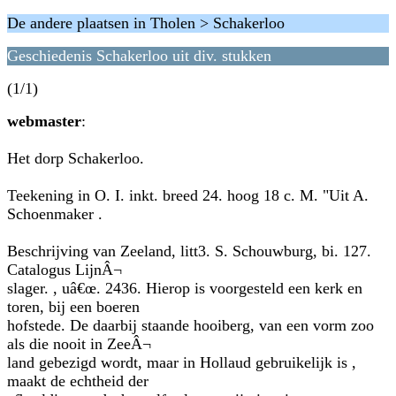
De andere plaatsen in Tholen > Schakerloo
Geschiedenis Schakerloo uit div. stukken
(1/1)
webmaster
:
Het dorp Schakerloo.
Teekening in O. I. inkt. breed 24. hoog 18 c. M. "Uit A.
Schoenmaker .
Beschrijving van Zeeland, litt3. S. Schouwburg, bi. 127.
Catalogus LijnÂ¬
slager. , uâ€œ. 2436. Hierop is voorgesteld een kerk en
toren, bij een boeren
hofstede. De daarbij staande hooiberg, van een vorm zoo
als die nooit in ZeeÂ¬
land gebezigd wordt, maar in Hollaud gebruikelijk is ,
maakt de echtheid der