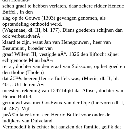
schen graaf te hebben verlaten, daar zekere ridder Heneuc
Buffel , in den
slag op de Gouwe (1303) gevangen genomen, als
opstandeling onthoofd werd,
(Wagenaae, dl. III, bl. 177). Diens goederen schijnen dan
ook verbeurdverÂ¬
klaard te zijn, want Jan van Henegouwen , heer van
Beaumunt , broeder van
graaf Willem III, vestigde aÂ°. 1326 den lijftocht zijner
echtgenoote M au baÂ¬
ret a , dochter van den graaf van Soisso.ns, op het goed en
den tholne (Tholen)
dat â€™s heeren Henric Buffels was, (Mieris, dl. II, bl.
401;. Uit de rentÂ¬
meesters rekening van 1347 blijkt dat Allise , dochter van
Henric Buffel,
getrouwd was met GosEwux van der Oije (hiervoren dl. I,
bl. 467). Vijf
jarÃ©n later komt een Henric Buffel voor onder de
iudijkers van Duiveland.
Vermoedelijk is echter het aanzien der familie, gelijk dat