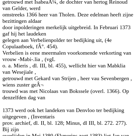
getrouwd met IsabeaÃ¼, de dochter van hertog Reinoud
van Gelder, werd
omstreeks 1366 heer van Tholen. Deze edelman heeft zijne
bezittingen aldaar
door inpolderingen merkelijk uitgebreid. In Februari 1373
gaf hij het laudeken
gelegen aan Verbelienpolder ter bedijking uit, (4e
Copulaatboek, fÂ°. 454).
Verbelien is eene meermalen voorkomende verkorting van
vrouw -Mabi-.lia , (vgL
o. a. Mieris , dl. III, bl. 455), wellicht hier van Mabklia
van Wesejiale ,
getrouwd met Gekard van Strijen , heer vau Sevenbergen ,
wiens zuster geÂ¬
trouwd was met Nicolaas van Bokssele (overl. 1366). Op
denzelfden dag van
1373 werd ook het landeken van Denvloo ter bedijking
uitgegeven , (Inventaris
prov. archief, dl. II, bl. 128; Minus, dl III, bl. 272. 277).
Bij zijn
overlijden in Mei 1380 (Ekmerins zegt 1383) liet Jan van