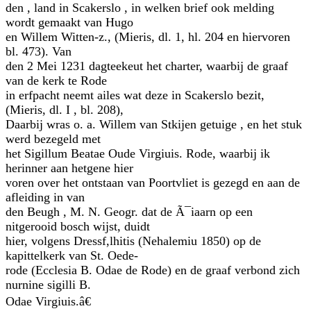
den , land in Scakerslo , in welken brief ook melding
wordt gemaakt van Hugo
en Willem Witten-z., (Mieris, dl. 1, hl. 204 en hiervoren
bl. 473). Van
den 2 Mei 1231 dagteekeut het charter, waarbij de graaf
van de kerk te Rode
in erfpacht neemt ailes wat deze in Scakerslo bezit,
(Mieris, dl. I , bl. 208),
Daarbij wras o. a. Willem van Stkijen getuige , en het stuk
werd bezegeld met
het Sigillum Beatae Oude Virgiuis. Rode, waarbij ik
herinner aan hetgene hier
voren over het ontstaan van Poortvliet is gezegd en aan de
afleiding in van
den Beugh , M. N. Geogr. dat de Ã¯iaarn op een
nitgerooid bosch wijst, duidt
hier, volgens Dressf,lhitis (Nehalemiu 1850) op de
kapittelkerk van St. Oede-
rode (Ecclesia B. Odae de Rode) en de graaf verbond zich
nurnine sigilli B.
Odae Virgiuis.â€