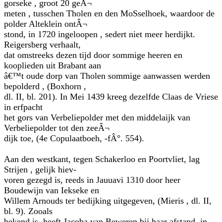
gorseke , groot 20 geÂ¬
meten , tusschen Tholen en den MoSselhoek, waardoor de
polder Alteklein ontÂ¬
stond, in 1720 ingeloopen , sedert niet meer herdijkt.
Reigersberg verhaalt,
dat omstreeks dezen tijd door sommige heeren en
kooplieden uit Brabant aan
â€™t oude dorp van Tholen sommige aanwassen werden
bepolderd , (Boxhorn ,
dl. II, bl. 201). In Mei 1439 kreeg dezelfde Claas de Vriese
in erfpacht
het gors van Verbeliepolder met den middelaijk van
Verbeliepolder tot den zeeÂ¬
dijk toe, (4e Copulaatboeh, -fÂ°. 554).
Aan den westkant, tegen Schakerloo en Poortvliet, lag
Strijen , gelijk hiev-
voren gezegd is, reeds in Jauuavi 1310 door heer
Boudewijn van Iekseke en
Willem Arnouds ter bedijking uitgegeven, (Mieris , dl. II,
bl. 9). Zooals
bekend is, heeft Jacoba van Beweren bij haar afstand, in