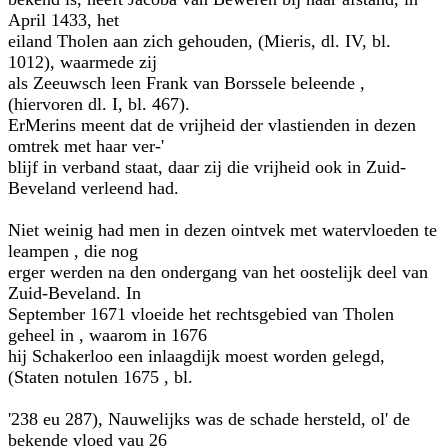
April 1433, het
eiland Tholen aan zich gehouden, (Mieris, dl. IV, bl.
1012), waarmede zij
als Zeeuwsch leen Frank van Borssele beleende ,
(hiervoren dl. I, bl. 467).
ErMerins meent dat de vrijheid der vlastienden in dezen
omtrek met haar ver-'
blijf in verband staat, daar zij die vrijheid ook in Zuid-
Beveland verleend had.
Niet weinig had men in dezen ointvek met watervloeden te
leampen , die nog
erger werden na den ondergang van het oostelijk deel van
Zuid-Beveland. In
September 1671 vloeide het rechtsgebied van Tholen
geheel in , waarom in 1676
hij Schakerloo een inlaagdijk moest worden gelegd,
(Staten notulen 1675 , bl.
'238 eu 287), Nauwelijks was de schade hersteld, ol' de
bekende vloed vau 26