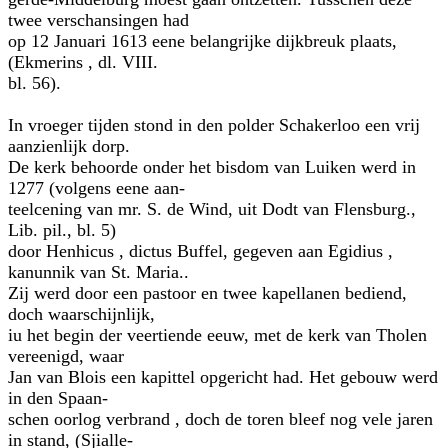
twee verschansingen had
op 12 Januari 1613 eene belangrijke dijkbreuk plaats,
(Ekmerins , dl. VIII.
bl. 56).
In vroeger tijden stond in den polder Schakerloo een vrij
aanzienlijk dorp.
De kerk behoorde onder het bisdom van Luiken werd in
1277 (volgens eene aan-
teelcening van mr. S. de Wind, uit Dodt van Flensburg.,
Lib. pil., bl. 5)
door Henhicus , dictus Buffel, gegeven aan Egidius ,
kanunnik van St. Maria..
Zij werd door een pastoor en twee kapellanen bediend,
doch waarschijnlijk,
iu het begin der veertiende eeuw, met de kerk van Tholen
vereenigd, waar
Jan van Blois een kapittel opgericht had. Het gebouw werd
in den Spaan-
schen oorlog verbrand , doch de toren bleef nog vele jaren
in stand, (Sjialle-