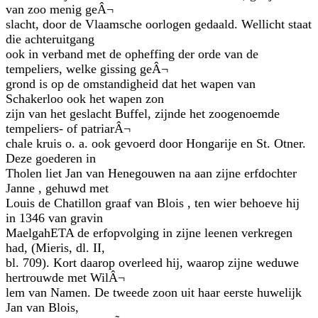
van zoo menig geÂ¬
slacht, door de Vlaamsche oorlogen gedaald. Wellicht staat
die achteruitgang
ook in verband met de opheffing der orde van de
tempeliers, welke gissing geÂ¬
grond is op de omstandigheid dat het wapen van
Schakerloo ook het wapen zon
zijn van het geslacht Buffel, zijnde het zoogenoemde
tempeliers- of patriarÂ¬
chale kruis o. a. ook gevoerd door Hongarije en St. Otner.
Deze goederen in
Tholen liet Jan van Henegouwen na aan zijne erfdochter
Janne , gehuwd met
Louis de Chatillon graaf van Blois , ten wier behoeve hij
in 1346 van gravin
MaelgahETA de erfopvolging in zijne leenen verkregen
had, (Mieris, dl. II,
bl. 709). Kort daarop overleed hij, waarop zijne weduwe
hertrouwde met WilÂ¬
lem van Namen. De tweede zoon uit haar eerste huwelijk
Jan van Blois,