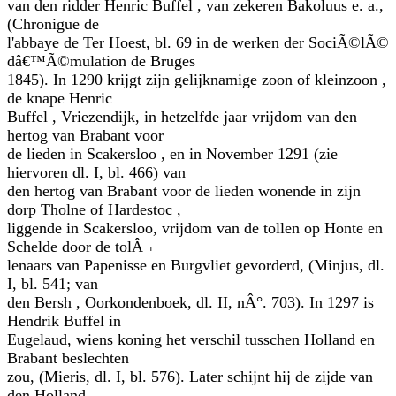
van den ridder Henric Buffel , van zekeren Bakoluus e. a.,
(Chronigue de
l'abbaye de Ter Hoest, bl. 69 in de werken der SociÃ©lÃ©
dâ€™Ã©mulation de Bruges
1845). In 1290 krijgt zijn gelijknamige zoon of kleinzoon ,
de knape Henric
Buffel , Vriezendijk, in hetzelfde jaar vrijdom van den
hertog van Brabant voor
de lieden in Scakersloo , en in November 1291 (zie
hiervoren dl. I, bl. 466) van
den hertog van Brabant voor de lieden wonende in zijn
dorp Tholne of Hardestoc ,
liggende in Scakersloo, vrijdom van de tollen op Honte en
Schelde door de tolÂ¬
lenaars van Papenisse en Burgvliet gevorderd, (Minjus, dl.
I, bl. 541; van
den Bersh , Oorkondenboek, dl. II, nÂ°. 703). In 1297 is
Hendrik Buffel in
Eugelaud, wiens koning het verschil tusschen Holland en
Brabant beslechten
zou, (Mieris, dl. I, bl. 576). Later schijnt hij de zijde van
den Holland-