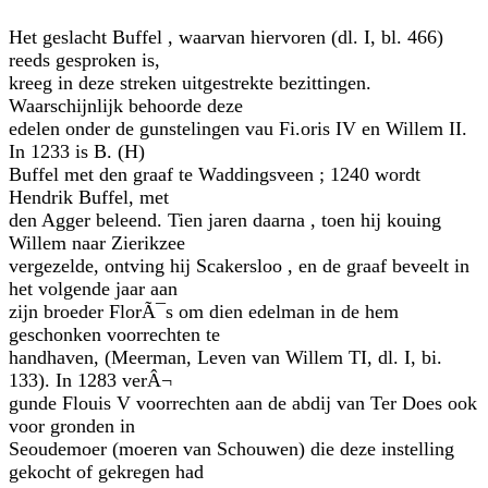
Het geslacht Buffel , waarvan hiervoren (dl. I, bl. 466)
reeds gesproken is,
kreeg in deze streken uitgestrekte bezittingen.
Waarschijnlijk behoorde deze
edelen onder de gunstelingen vau Fi.oris IV en Willem II.
In 1233 is B. (H)
Buffel met den graaf te Waddingsveen ; 1240 wordt
Hendrik Buffel, met
den Agger beleend. Tien jaren daarna , toen hij kouing
Willem naar Zierikzee
vergezelde, ontving hij Scakersloo , en de graaf beveelt in
het volgende jaar aan
zijn broeder FlorÃ¯s om dien edelman in de hem
geschonken voorrechten te
handhaven, (Meerman, Leven van Willem TI, dl. I, bi.
133). In 1283 verÂ¬
gunde Flouis V voorrechten aan de abdij van Ter Does ook
voor gronden in
Seoudemoer (moeren van Schouwen) die deze instelling
gekocht of gekregen had