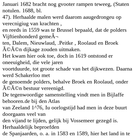
Januari 1682 bracht nog gvooter rampen teweeg, (Staten
notulen. 1688, bl.
47). Herhaalde malen werd daarom aaugedrongeu op
verecnigiug van krachten ,
en reeds in 1559 was te Brussel bepaald, dat de polders
Vijftienhonderd gemeÂ¬
ten, Dalem, Nieuwlaud, .Peitke , Roolaud en Broek
Ã©Ã©n dijkage zouden uitmaken.
Het kwam hier ook toe, doch in 1619 ontstond er
oneeuigheid, die vele jaren
voortduurde, tot groote schade van het dijkwezen. Daarna
werd Schakerloo met
de genoemde polders, behalve Broek en Roolaud, onder
Ã©Ã©n bestuur vereenigd.
De tegenwoordige samenstelling vindt men in Bijlaffe
behooren.de bij den Atlas
van Zeeland 1^76, Iu oorlogstijd had men in deze buurt
doorgaans veel van
den vijand te lijden, gelijk bij Vossemeer gezegd is.
Herhaaldelijk beproefden
de Spanjaarden, o. a. in 1583 en 1589, hier het land in te