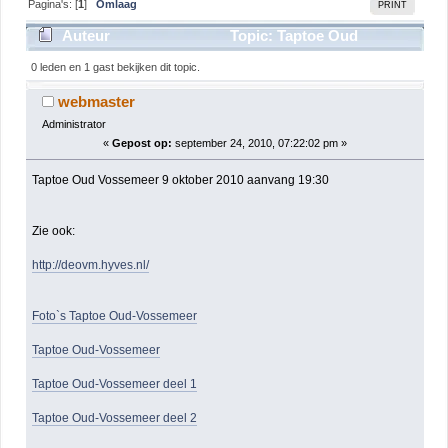
Pagina's: [
1
]
Omlaag
PRINT
Auteur
Topic: Taptoe Oud
Vossemeer 9 oktober 2010 aanvang 19:30 (gelezen
0 leden en 1 gast bekijken dit topic.
3497 keer)
webmaster
Administrator
«
Gepost op:
september 24, 2010, 07:22:02 pm »
Taptoe Oud Vossemeer 9 oktober 2010 aanvang 19:30
Zie ook:
http://deovm.hyves.nl/
Foto`s Taptoe Oud-Vossemeer
Taptoe Oud-Vossemeer
Taptoe Oud-Vossemeer deel 1
Taptoe Oud-Vossemeer deel 2