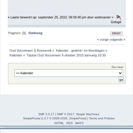
«
Laatst bewerkt op: september 25, 2010, 06:56:40 pm door webmaster
»
Gelogd
Pagina's: [
1
]
Omhoog
PRINT
« vorige
volgende »
Oud Vossemeer & Roosevelt
»
Kalender , gedenk- en feestdagen
»
Kalender
»
Taptoe Oud Vossemeer 9 oktober 2010 aanvang 19:30 
Ga naar:
SMF 2.0.17
|
SMF © 2017
,
Simple Machines
SimplePortal 2.3.7 © 2008-2026, SimplePortal
|
Terms and Policies
XHTML
RSS
WAP2