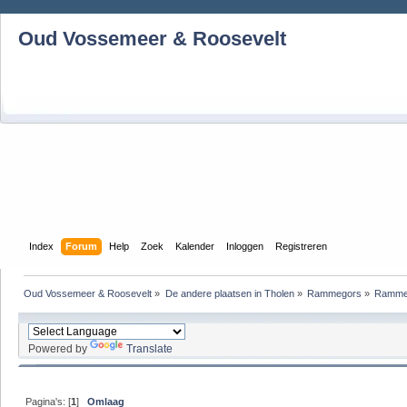
Oud Vossemeer & Roosevelt
Index
Forum
Help
Zoek
Kalender
Inloggen
Registreren
Oud Vossemeer & Roosevelt
»
De andere plaatsen in Tholen
»
Rammegors
»
Ramme
Powered by
Translate
Pagina's: [
1
]
Omlaag