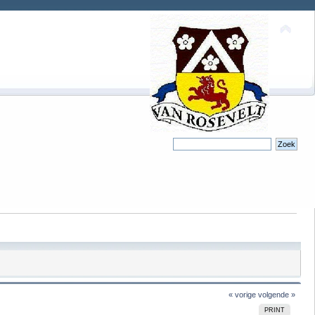
« vorige
volgende »
PRINT