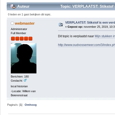
Auteur
Topic: VERPLAATST: Stikstof i
0 leden en 1 gast bekijken dit topic.
VERPLAATST: Stikstof is een verd
webmaster
«
Gepost op:
november 25, 2019, 10:3
Administrator
Full Member
Dit topic is verplaatst naar
Mijn stukken 
http://www.oudvossemeer.com/3/index.p
Berichten: 180
Geslacht:
local historian
-Locatie: Willem van
Beierenstraat
Pagina's: [
1
]
Omhoog