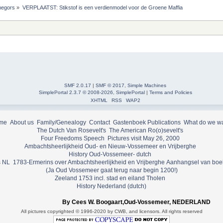
egors
»
VERPLAATST: Stikstof is een verdienmodel voor de Groene Maffia
SMF 2.0.17
|
SMF © 2017
,
Simple Machines
SimplePortal 2.3.7 © 2008-2026, SimplePortal
|
Terms and Policies
XHTML
RSS
WAP2
me
About us
Family/Genealogy
Contact
Gastenboek
Publications
What do we w
The Dutch Van Rosevelt's
The American Ro(o)sevelt's
Four Freedoms Speech
Pictures visit May 26, 2000
Ambachtsheerlijkheid Oud- en Nieuw-Vossemeer en Vrijberghe
History Oud-Vossemeer- dutch
 NL
1783-Ermerins over Ambachtsheerlijkheid en Vrijberghe
Aanhangsel van boe
(Ja Oud Vossemeer gaat terug naar begin 1200!)
Zeeland 1753 incl. stad en eiland Tholen
History Nederland (dutch)
By Cees W. Boogaart,Oud-Vossemeer, NEDERLAND
All pictures copyrighted © 1996-2020 by CWB, and licensors. All rights reserved