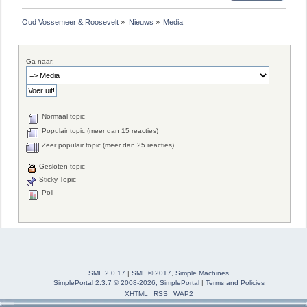
Oud Vossemeer & Roosevelt
»
Nieuws
»
Media
Ga naar:
Normaal topic
Populair topic (meer dan 15 reacties)
Zeer populair topic (meer dan 25 reacties)
Gesloten topic
Sticky Topic
Poll
SMF 2.0.17
|
SMF © 2017
,
Simple Machines
SimplePortal 2.3.7 © 2008-2026, SimplePortal
|
Terms and Policies
XHTML
RSS
WAP2