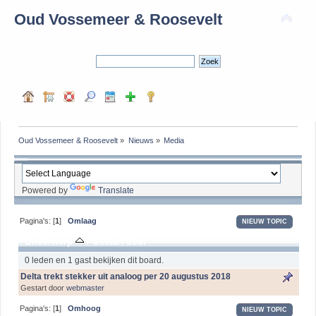
Oud Vossemeer & Roosevelt
Oud Vossemeer & Roosevelt
»
Nieuws
»
Media
Powered by
Translate
Pagina's: [
1
]
Omlaag
NIEUW TOPIC
Onderwerp
/
Gestart door
0 leden en 1 gast bekijken dit board.
Delta trekt stekker uit analoog per 20 augustus 2018
Gestart door
webmaster
Pagina's: [
1
]
Omhoog
NIEUW TOPIC