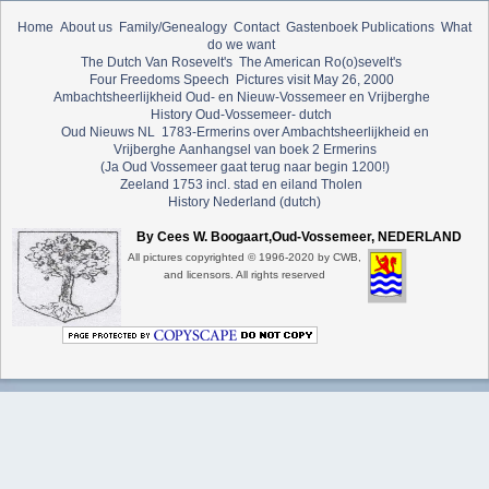
Home
About us
Family/Genealogy
Contact
Gastenboek
Publications
What
do we want
The Dutch Van Rosevelt's
The American Ro(o)sevelt's
Four Freedoms Speech
Pictures visit May 26, 2000
Ambachtsheerlijkheid Oud- en Nieuw-Vossemeer en Vrijberghe
History Oud-Vossemeer- dutch
Oud Nieuws NL
1783-Ermerins over Ambachtsheerlijkheid en
Vrijberghe
Aanhangsel van boek 2 Ermerins
(Ja Oud Vossemeer gaat terug naar begin 1200!)
Zeeland 1753 incl. stad en eiland Tholen
History Nederland (dutch)
By Cees W. Boogaart,Oud-Vossemeer, NEDERLAND
All pictures copyrighted © 1996-2020 by CWB,
and licensors. All rights reserved