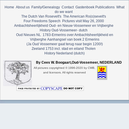
Home
About us
Family/Genealogy
Contact
Gastenboek
Publications
What
do we want
The Dutch Van Rosevelt's
The American Ro(o)sevelt's
Four Freedoms Speech
Pictures visit May 26, 2000
Ambachtsheerlijkheid Oud- en Nieuw-Vossemeer en Vrijberghe
History Oud-Vossemeer- dutch
Oud Nieuws NL
1783-Ermerins over Ambachtsheerlijkheid en
Vrijberghe
Aanhangsel van boek 2 Ermerins
(Ja Oud Vossemeer gaat terug naar begin 1200!)
Zeeland 1753 incl. stad en eiland Tholen
History Nederland (dutch)
By Cees W. Boogaart,Oud-Vossemeer, NEDERLAND
All pictures copyrighted © 1996-2020 by CWB,
and licensors. All rights reserved