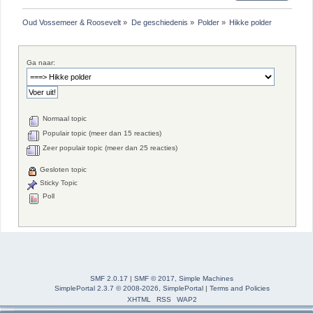
Oud Vossemeer & Roosevelt
»
De geschiedenis
»
Polder
»
Hikke polder
Ga naar:
Normaal topic
Populair topic (meer dan 15 reacties)
Zeer populair topic (meer dan 25 reacties)
Gesloten topic
Sticky Topic
Poll
SMF 2.0.17
|
SMF © 2017
,
Simple Machines
SimplePortal 2.3.7 © 2008-2026, SimplePortal
|
Terms and Policies
XHTML
RSS
WAP2