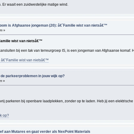
. Er waait een zuidwestelijke matige wind.
Zoom is Afghaanse jongeman (20): â€˜Familie wist van nietsâ€™
am
»
amilie wist van nietsâ€™
 aansluiten bij een tak van terreurgroep IS, is een jongeman van Afghaanse komaf
 â€˜Familie wist van nietsâ€™
it de parkeerproblemen in jouw wijk op?
pm
»
j parkeren bij openbare laadplekken, zonder op te laden. Heb jij een elektrische 
jk op?
ief aan Mutares en gaat verder als NexPoint Materials