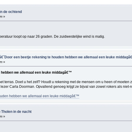
in de ochtend
am
»
eratuur loopt op naar 26 graden. De zuidwestelijke wind is matig.
: â€˜Door een beetje rekening te houden hebben we allemaal een leuke middag
am
»
en hebben we allemaal een leuke middagâ€™
 terras. Doet u het zelf? Houdt u rekening met de mensen om u heen of moeten zij 
 lezer Carla Doorman. Opvallend genoeg krijgt ze bijval van zowel rokers als niet-r
e houden hebben we allemaal een leuke middagâ€™
 Tholen in de nacht
am
»