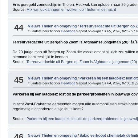
Er is geregeld zonneschijn in Tholen. Het kwik kan oplopen naar 26 graden
Source:
Mix van opklaringen en wolken op Tholen in de nacht
44
Nieuws Tholen en omgeving
/
Terreurverdachte uit Bergen op 
« Laatste bericht door
Feedbot
Gepost op
augustus 05, 2026, 02:52:57 
Terreurverdachte uit Bergen op Zoom is Afghaanse jongeman (20): â€˜F
De 20-jarige man uit Bergen op Zoom die vastzit omdat hij zich zou willen
niemand hem echt lijkt te kennen.
Source:
Terreurverdachte uit Bergen op Zoom is Afghaanse jongeman (20):
45
Nieuws Tholen en omgeving
/
Parkeren bij een laadplek: lost d
« Laatste bericht door
Feedbot
Gepost op
augustus 04, 2026, 07:30:11 
Parkeren bij een laadplek: lost dit de parkeerproblemen in jouw wijk op?
In acht West-Brabantse gemeenten mogen alle automobilisten straks boetevri
regelmatig niet parkeren als je thuis komt?
Source:
Parkeren bij een laadplek: lost dit de parkeerproblemen in jouw wi
46
Nieuws Tholen en omgeving
/
Sabic verkoopt chemietak definit