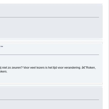
â€™
niet zo zeuren? Voor veel lezers is het tijd voor verandering. â€˜Roken,
okers.