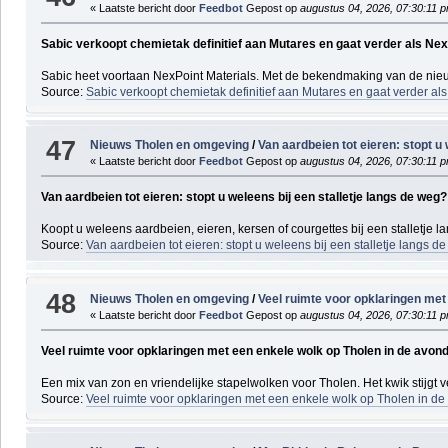
« Laatste bericht door
Feedbot
Gepost op
augustus 04, 2026, 07:30:11 
Sabic verkoopt chemietak definitief aan Mutares en gaat verder als Nex
Sabic heet voortaan NexPoint Materials. Met de bekendmaking van de nieu
Source:
Sabic verkoopt chemietak definitief aan Mutares en gaat verder al
47
Nieuws Tholen en omgeving
/
Van aardbeien tot eieren: stopt u 
« Laatste bericht door
Feedbot
Gepost op
augustus 04, 2026, 07:30:11 
Van aardbeien tot eieren: stopt u weleens bij een stalletje langs de weg?
Koopt u weleens aardbeien, eieren, kersen of courgettes bij een stalletje l
Source:
Van aardbeien tot eieren: stopt u weleens bij een stalletje langs d
48
Nieuws Tholen en omgeving
/
Veel ruimte voor opklaringen met
« Laatste bericht door
Feedbot
Gepost op
augustus 04, 2026, 07:30:11 
Veel ruimte voor opklaringen met een enkele wolk op Tholen in de avon
Een mix van zon en vriendelijke stapelwolken voor Tholen. Het kwik stijgt 
Source:
Veel ruimte voor opklaringen met een enkele wolk op Tholen in d