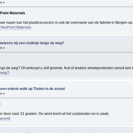
pm
»
Point Materials
we naam van het plasticsconcern is ook de overname van de fabriek in Bergen op Z
s NexPoint Materials
weleens bij een stalletje langs de weg?
pm
»
angs de weg? Of verkoopt u zelf groente, fruit of andere streekproducten vanuit een
e weg?
 een enkele wolk op Tholen in de avond
pm
»
d
ver door naar 31 graden. De wind komt uit het zuidwesten en is zwak.
e avond