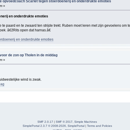
e opvoedcoach Scarlet tegen stoerdoenerij en onderdrukte emoties
pm
»
nerij en onderdrukte emoties
e paard en te zwaard ten strijde trekt. Ruben moet leren met zijn gevoelens om te 
ek. â€žRits open dat harnas.â€
erdoenerij en onderdrukte emoties
voor de zon op Tholen in de middag
pm
»
uidwestelijke wind is zwak.
dag
SMF 2.0.17
|
SMF © 2017
,
Simple Machines
SimplePortal 2.3.7 © 2008-2026, SimplePortal
|
Terms and Policies