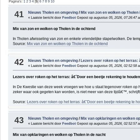
Pagina's:
1
2
3
4
[
5
]
6
7
8
9
10
41
Nieuws Tholen en omgeving
/
Mix van zon en wolken op Tholen 
« Laatste bericht door
Feedbot
Gepost op
augustus 05, 2026, 07:26:47 
Mix van zon en wolken op Tholen in de ochtend
In Tholen afwisseling van zon en enkele vriendelijke stapelwolken. De temp
Source:
Mix van zon en wolken op Tholen in de ochtend
42
Nieuws Tholen en omgeving
/
Lezers over roken op het terras
« Laatste bericht door
Feedbot
Gepost op
augustus 05, 2026, 02:52:58 
Lezers over roken op het terras: â€˜Door een beetje rekening te houd
In De Kwestie van deze week vroegen we hoe u staat tegenover roken op het
zeker waar ook gegeten kan worden, is niet meer van deze tijdâ€™, schrijft
Source:
Lezers over roken op het terras: â€˜Door een beetje rekening t
43
Nieuws Tholen en omgeving
/
Mix van opklaringen en wolken op
« Laatste bericht door
Feedbot
Gepost op
augustus 05, 2026, 02:52:57 
Mix van opklaringen en wolken op Tholen in de nacht