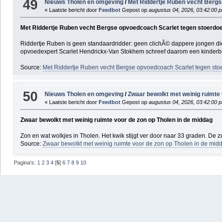
49
Nieuws Tholen en omgeving
/
Met Riddertje Ruben vecht Bergs
« Laatste bericht door
Feedbot
Gepost op
augustus 04, 2026, 03:42:00 
Met Riddertje Ruben vecht Bergse opvoedcoach Scarlet tegen stoerdoe
Riddertje Ruben is geen standaardridder: geen clichÃ© dappere jongen die t
opvoedexpert Scarlet Hendrickx-Van Stokhem schreef daarom een kinderbo
Source:
Met Riddertje Ruben vecht Bergse opvoedcoach Scarlet tegen sto
50
Nieuws Tholen en omgeving
/
Zwaar bewolkt met weinig ruimte 
« Laatste bericht door
Feedbot
Gepost op
augustus 04, 2026, 03:42:00 
Zwaar bewolkt met weinig ruimte voor de zon op Tholen in de middag
Zon en wat wolkjes in Tholen. Het kwik stijgt ver door naar 33 graden. De z
Source:
Zwaar bewolkt met weinig ruimte voor de zon op Tholen in de mid
Pagina's:
1
2
3
4
[
5
]
6
7
8
9
10