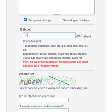
Terug naar dit topic.
Gebruik geen smileys.
Bijlage:
(
Wis bijlage
)
(meer bijlagen)
Toegestane extensies: doc, gif, jpg, mpg, pdf, png, txt,
zip
Beperkingen: 10 per bericht, maximale totale grootte:
15000 KB, maximale individuele grootte: 1280 KB
Merk op dat enige bestanden die bijgevoegd zijn apart
goedgekeurd moeten worden.
Verificatie:
Luister naar de letters
/
Vraag een andere afbeelding aan
Typ de afgebeelde letters over:
Hoeveel provincies heeft Nederland?: