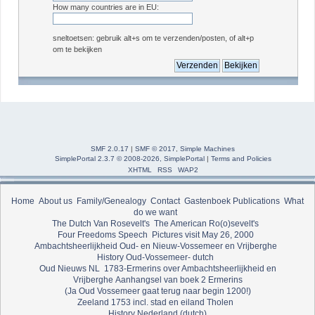
How many countries are in EU:
sneltoetsen: gebruik alt+s om te verzenden/posten, of alt+p
om te bekijken
SMF 2.0.17
|
SMF © 2017
,
Simple Machines
SimplePortal 2.3.7 © 2008-2026, SimplePortal
|
Terms and Policies
XHTML
RSS
WAP2
Home
About us
Family/Genealogy
Contact
Gastenboek
Publications
What
do we want
The Dutch Van Rosevelt's
The American Ro(o)sevelt's
Four Freedoms Speech
Pictures visit May 26, 2000
Ambachtsheerlijkheid Oud- en Nieuw-Vossemeer en Vrijberghe
History Oud-Vossemeer- dutch
Oud Nieuws NL
1783-Ermerins over Ambachtsheerlijkheid en
Vrijberghe
Aanhangsel van boek 2 Ermerins
(Ja Oud Vossemeer gaat terug naar begin 1200!)
Zeeland 1753 incl. stad en eiland Tholen
History Nederland (dutch)