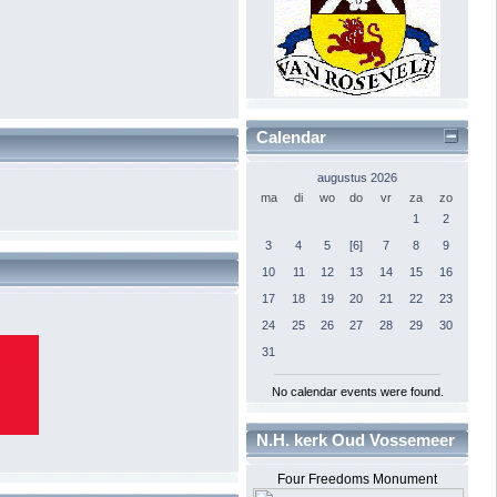
Calendar
augustus 2026
ma
di
wo
do
vr
za
zo
1
2
3
4
5
[6]
7
8
9
10
11
12
13
14
15
16
17
18
19
20
21
22
23
24
25
26
27
28
29
30
31
No calendar events were found.
N.H. kerk Oud Vossemeer
Four Freedoms Monument