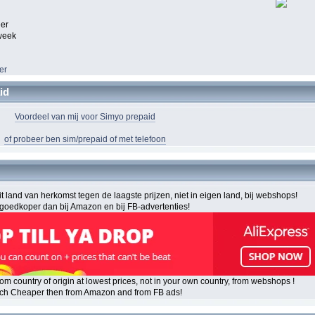
er
week
er
id
Voordeel van mij voor Simyo prepaid
of probeer ben sim/prepaid of met telefoon
uit land van herkomst tegen de laagste prijzen, niet in eigen land, bij webshops!
goedkoper dan bij Amazon en bij FB-advertenties!
from country of origin at lowest prices, not in your own country, from webshops !
ch Cheaper then from Amazon and from FB ads!