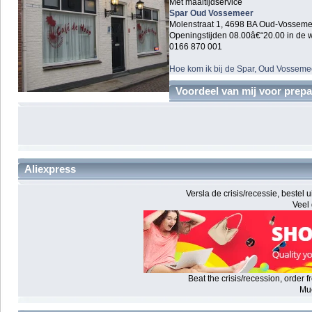
Met maaltijdservice
Spar Oud Vossemeer
Molenstraat 1, 4698 BA Oud-Vosseme
Openingstijden 08.00â€“20.00 in de 
0166 870 001
Hoe kom ik bij de Spar, Oud Vosseme
Voordeel van mij voor prepa
Aliexpress
Versla de crisis/recessie, bestel 
Veel 
Beat the crisis/recession, order 
Mu