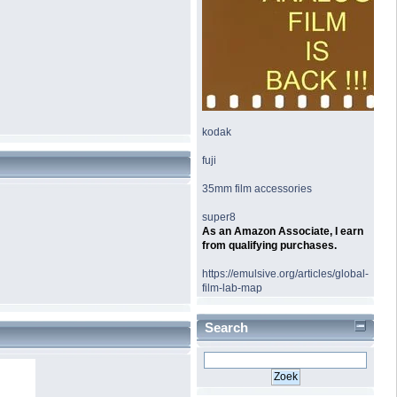
kodak
fuji
35mm film accessories
super8
As an Amazon Associate, I earn
from qualifying purchases.
https://emulsive.org/articles/global-
film-lab-map
Search