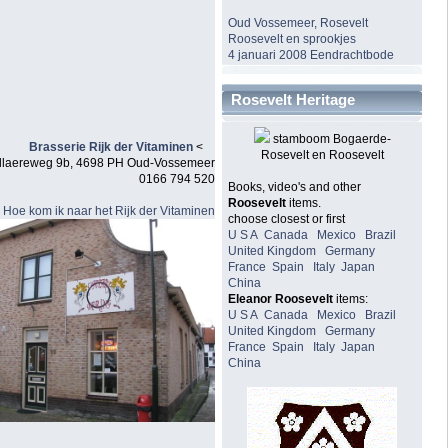
Oud Vossemeer, Rosevelt
Roosevelt en sprookjes
4 januari 2008 Eendrachtbode
Rosevelt Heritage
stamboom Bogaerde-
Brasserie Rijk der Vitaminen
<
Rosevelt en Roosevelt
llaereweg 9b, 4698 PH Oud-Vossemeer
0166 794 520
Books, video's and other
Roosevelt
items.
Hoe kom ik naar het Rijk der Vitaminen
choose closest or first
U S A
Canada
Mexico
Brazil
United Kingdom
Germany
France
Spain
Italy
Japan
China
Eleanor Roosevelt
items:
U S A
Canada
Mexico
Brazil
United Kingdom
Germany
France
Spain
Italy
Japan
China