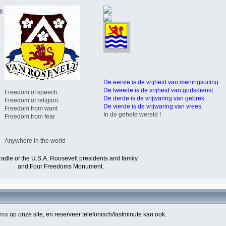
t
De eerste is de vrijheid van meningsuiting.
De tweede is de vrijheid van godsdienst.
Freedom of speech
De derde is de vrijwaring van gebrek.
Freedom of religion
De vierde is de vrijwaring van vrees.
Freedom from want
In de gehele wereld !
Freedom from fear
Anywhere in the world
radle of the U.S.A. Roosevelt presidents and family
and Four Freedoms Monument.
ema
op onze site, en reserveer telefonisch/lastminute kan ook.