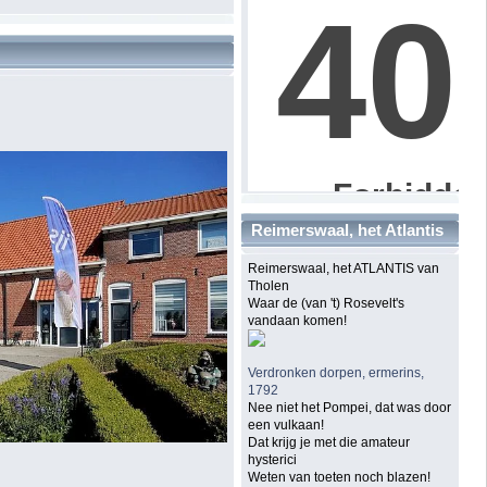
Reimerswaal, het Atlantis
van Tholen
Reimerswaal, het ATLANTIS van
Tholen
Waar de (van 't) Rosevelt's
vandaan komen!
Verdronken dorpen, ermerins,
1792
Nee niet het Pompei, dat was door
een vulkaan!
Dat krijg je met die amateur
hysterici
Weten van toeten noch blazen!