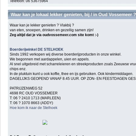
Telefoon: 06 53675964
Waar kan je lokaal lekker genieten, bij / in Oud Vossemeer ?
Waar kan je lekker genieten ? Vlakbij ?
van eten, snoepen, drinken en gezellig samen zijn!
Zeg altijd dat je via oudvossemeer.com site komt :-)
Boerderijwinkel DE STELHOEK
Sinds 1992 verkopen wij diverse boerderijproducten in onze winkel.
We begonnen met aardappelen, uien en appels.
Al snel uitgebreid met scharreleieren en streekproducten zoals Zeeuwse vru
chips enz.
In de pluktuin kunt u ook koffie, thee en ijs gebruiken. Ook kindermiddagen.
DAGELIJKS GEOPEND VANAF 8.45 UUR. OP ZON- EN FEESTDAGEN GE
PATRIJZENWEG 52
4698 RC OUD VOSSEMEER
T: 06 ? 2410 1713 (MARLEEN)
T: 06 ? 1070 8663 (ADDY)
Hoe kom ik naar de Stelhoek