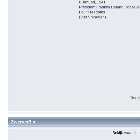
6 Januari, 1941
President Franklin Delano Roosevel
Four Freedoms
(Vier Vrijheden)
The c
Zwerver3.nl
Bekijk
Vaarsch