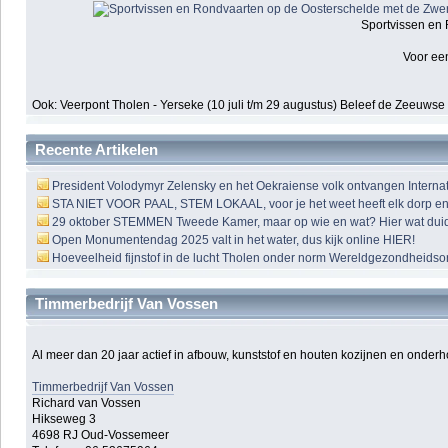
Sportvissen en 
Voor een
Ook: Veerpont Tholen - Yerseke (10 juli t/m 29 augustus) Beleef de Zeeuwse
Recente Artikelen
President Volodymyr Zelensky en het Oekraiense volk ontvangen Interna
STA NIET VOOR PAAL, STEM LOKAAL, voor je het weet heeft elk dorp e
29 oktober STEMMEN Tweede Kamer, maar op wie en wat? Hier wat duid
Open Monumentendag 2025 valt in het water, dus kijk online HIER!
Hoeveelheid fijnstof in de lucht Tholen onder norm Wereldgezondheidso
Timmerbedrijf Van Vossen
Al meer dan 20 jaar actief in afbouw, kunststof en houten kozijnen en onder
Timmerbedrijf Van Vossen
Richard van Vossen
Hikseweg 3
4698 RJ Oud-Vossemeer