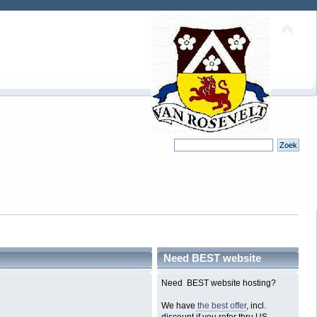
Need BEST website
hosting?
Need BEST website hosting?
We have
the best offer
, incl.
discount if you refer thru US