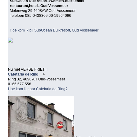
SubOcean Duikresort-zwemles-duikschool
restaurant,hotel,, Oud Vossemeer
Molenweg 29,4698AW Oud-Vossemeer
Telefoon 085-0438309 06-19964096
Hoe kom ik bij SubOcean Duikresort, Oud Vossemeer
Nu met VERSE FRIET !!
Cafetaria de Ring
>
Ring 32, 4698 AH Oud-Vossemeer
0166 677 558
Hoe kom ik naar Cafetaria de Ring?