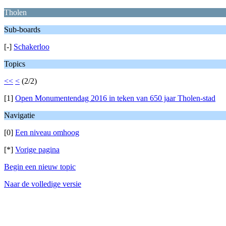
Tholen
Sub-boards
[-]
Schakerloo
Topics
<<
<
(2/2)
[1]
Open Monumentendag 2016 in teken van 650 jaar Tholen-stad
Navigatie
[0]
Een niveau omhoog
[*]
Vorige pagina
Begin een nieuw topic
Naar de volledige versie