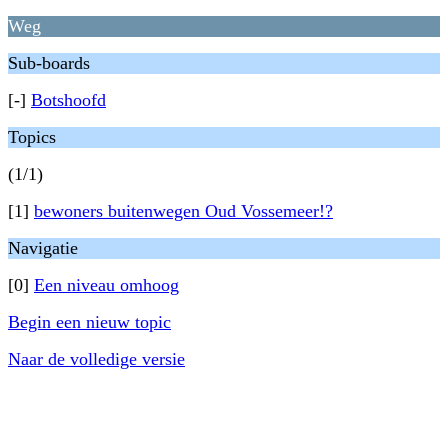
Weg
Sub-boards
[-]
Botshoofd
Topics
(1/1)
[1]
bewoners buitenwegen Oud Vossemeer!?
Navigatie
[0]
Een niveau omhoog
Begin een nieuw topic
Naar de volledige versie