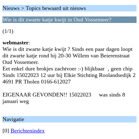
Nieuws > Topics bewaard uit nieuws
Wie is dit zwarte katje kwijt in Oud Vossemeer?
(1/1)
webmaster
:
Wie is dit zwarte katje kwijt ? Sinds een paar dagen loopt
dit zwarte katje rond bij 20-30 Willem van Beierenstraat
Oud Vossemeer.
Eet enkel dure brokjes zachtvoer :-) blijkbaar , geen chip
Sinds 15022023 12 uur bij Elkie Stichting Roolandsedijk 2
4691 PR Tholen 0166-612027
EIGENAAR GEVONDEN!! 15022023 was sinds 8
januari weg
Navigatie
[0]
Berichtenindex