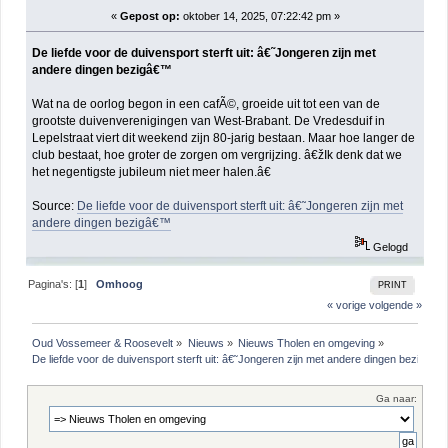
«
Gepost op:
oktober 14, 2025, 07:22:42 pm »
De liefde voor de duivensport sterft uit: â€˜Jongeren zijn met
andere dingen bezigâ€™
Wat na de oorlog begon in een cafÃ©, groeide uit tot een van de
grootste duivenverenigingen van West-Brabant. De Vredesduif in
Lepelstraat viert dit weekend zijn 80-jarig bestaan. Maar hoe langer de
club bestaat, hoe groter de zorgen om vergrijzing. â€žIk denk dat we
het negentigste jubileum niet meer halen.â€
Source:
De liefde voor de duivensport sterft uit: â€˜Jongeren zijn met
andere dingen bezigâ€™
Gelogd
Pagina's: [
1
]
Omhoog
PRINT
« vorige
volgende »
Oud Vossemeer & Roosevelt
»
Nieuws
»
Nieuws Tholen en omgeving
»
De liefde voor de duivensport sterft uit: â€˜Jongeren zijn met andere dingen bezigâ€
Ga naar: