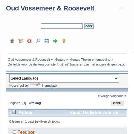
Oud Vossemeer & Roosevelt
Oud Vossemeer & Roosevelt
»
Nieuws
»
Nieuws Tholen en omgeving
»
De liefde voor de duivensport sterft uit: â€˜Jongeren zijn met andere dingen bezigâ€™
Powered by
Translate
« vorige
volgende »
Pagina's: [
1
]
Omlaag
PRINT
Auteur
Topic: De liefde voor de
duivensport sterft uit: â€˜Jongeren zijn met andere
0 leden en 1 gast bekijken dit topic.
dingen bezigâ€™ (gelezen 71 keer)
Feedbot