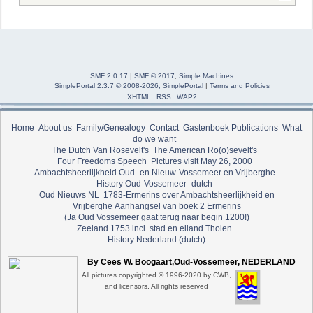
SMF 2.0.17
|
SMF © 2017
,
Simple Machines
SimplePortal 2.3.7 © 2008-2026, SimplePortal
|
Terms and Policies
XHTML
RSS
WAP2
Home
About us
Family/Genealogy
Contact
Gastenboek
Publications
What
do we want
The Dutch Van Rosevelt's
The American Ro(o)sevelt's
Four Freedoms Speech
Pictures visit May 26, 2000
Ambachtsheerlijkheid Oud- en Nieuw-Vossemeer en Vrijberghe
History Oud-Vossemeer- dutch
Oud Nieuws NL
1783-Ermerins over Ambachtsheerlijkheid en
Vrijberghe
Aanhangsel van boek 2 Ermerins
(Ja Oud Vossemeer gaat terug naar begin 1200!)
Zeeland 1753 incl. stad en eiland Tholen
History Nederland (dutch)
By Cees W. Boogaart,Oud-Vossemeer, NEDERLAND
All pictures copyrighted © 1996-2020 by CWB,
and licensors. All rights reserved