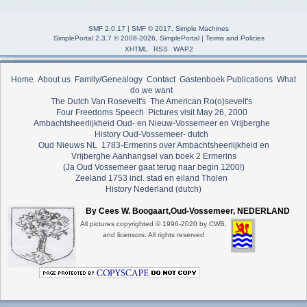
SMF 2.0.17
|
SMF © 2017
,
Simple Machines
SimplePortal 2.3.7 © 2008-2026, SimplePortal
|
Terms and Policies
XHTML
RSS
WAP2
Home
About us
Family/Genealogy
Contact
Gastenboek
Publications
What
do we want
The Dutch Van Rosevelt's
The American Ro(o)sevelt's
Four Freedoms Speech
Pictures visit May 26, 2000
Ambachtsheerlijkheid Oud- en Nieuw-Vossemeer en Vrijberghe
History Oud-Vossemeer- dutch
Oud Nieuws NL
1783-Ermerins over Ambachtsheerlijkheid en
Vrijberghe
Aanhangsel van boek 2 Ermerins
(Ja Oud Vossemeer gaat terug naar begin 1200!)
Zeeland 1753 incl. stad en eiland Tholen
History Nederland (dutch)
By Cees W. Boogaart,Oud-Vossemeer, NEDERLAND
All pictures copyrighted © 1996-2020 by CWB,
and licensors. All rights reserved