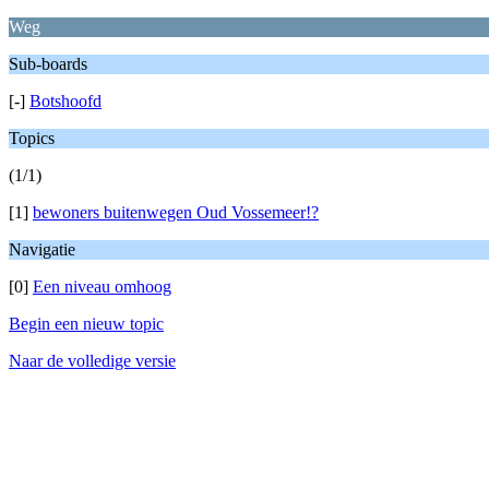
Weg
Sub-boards
[-]
Botshoofd
Topics
(1/1)
[1]
bewoners buitenwegen Oud Vossemeer!?
Navigatie
[0]
Een niveau omhoog
Begin een nieuw topic
Naar de volledige versie